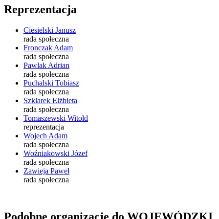
Reprezentacja
Ciesielski Janusz
rada społeczna
Fronczak Adam
rada społeczna
Pawlak Adrian
rada społeczna
Puchalski Tobiasz
rada społeczna
Szklarek Elżbieta
rada społeczna
Tomaszewski Witold
reprezentacja
Wojech Adam
rada społeczna
Woźniakowski Józef
rada społeczna
Zawieja Paweł
rada społeczna
Podobne organizacje do WOJEWÓDZKI