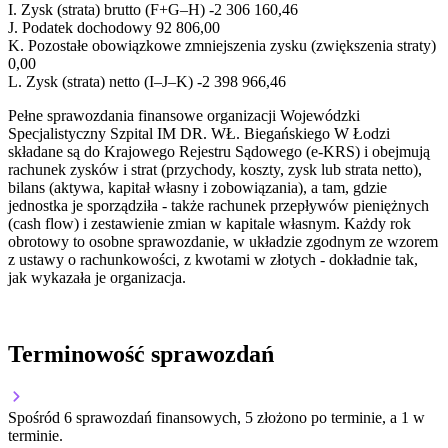
I.
Zysk (strata) brutto (F+G–H)
-2 306 160,46
J.
Podatek dochodowy
92 806,00
K.
Pozostałe obowiązkowe zmniejszenia zysku (zwiększenia straty)
0,00
L.
Zysk (strata) netto (I–J–K)
-2 398 966,46
Pełne sprawozdania finansowe organizacji Wojewódzki
Specjalistyczny Szpital IM DR. WŁ. Biegańskiego W Łodzi
składane są do Krajowego Rejestru Sądowego (e-KRS) i obejmują
rachunek zysków i strat (przychody, koszty, zysk lub strata netto),
bilans (aktywa, kapitał własny i zobowiązania), a tam, gdzie
jednostka je sporządziła - także rachunek przepływów pieniężnych
(cash flow) i zestawienie zmian w kapitale własnym. Każdy rok
obrotowy to osobne sprawozdanie, w układzie zgodnym ze wzorem
z ustawy o rachunkowości, z kwotami w złotych - dokładnie tak,
jak wykazała je organizacja.
Terminowość sprawozdań
Spośród 6 sprawozdań finansowych, 5 złożono po terminie, a 1 w
terminie.