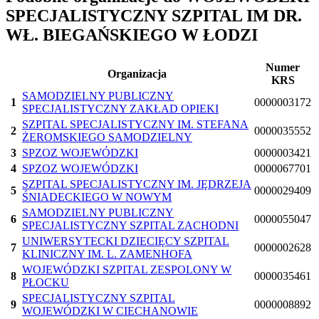
SPECJALISTYCZNY SZPITAL IM DR.
WŁ. BIEGAŃSKIEGO W ŁODZI
Numer
Organizacja
KRS
SAMODZIELNY PUBLICZNY
1
0000003172
SPECJALISTYCZNY ZAKŁAD OPIEKI
SZPITAL SPECJALISTYCZNY IM. STEFANA
2
0000035552
ŻEROMSKIEGO SAMODZIELNY
3
SPZOZ WOJEWÓDZKI
0000003421
4
SPZOZ WOJEWÓDZKI
0000067701
SZPITAL SPECJALISTYCZNY IM. JĘDRZEJA
5
0000029409
ŚNIADECKIEGO W NOWYM
SAMODZIELNY PUBLICZNY
6
0000055047
SPECJALISTYCZNY SZPITAL ZACHODNI
UNIWERSYTECKI DZIECIĘCY SZPITAL
7
0000002628
KLINICZNY IM. L. ZAMENHOFA
WOJEWÓDZKI SZPITAL ZESPOLONY W
8
0000035461
PŁOCKU
SPECJALISTYCZNY SZPITAL
9
0000008892
WOJEWÓDZKI W CIECHANOWIE