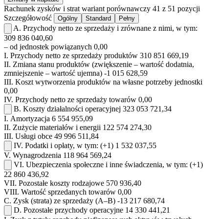
Rachunek zysków i strat
wariant porównawczy
41 z 51 pozycji
Szczegółowość
Ogólny
Standard
Pełny
A.
Przychody netto ze sprzedaży i zrównane z nimi, w tym:
309 836 040,60
– od jednostek powiązanych
0,00
I.
Przychody netto ze sprzedaży produktów
310 851 669,19
II.
Zmiana stanu produktów (zwiększenie – wartość dodatnia,
zmniejszenie – wartość ujemna)
-1 015 628,59
III.
Koszt wytworzenia produktów na własne potrzeby jednostki
0,00
IV.
Przychody netto ze sprzedaży towarów
0,00
B.
Koszty działalności operacyjnej
323 053 721,34
I.
Amortyzacja
6 554 955,09
II.
Zużycie materiałów i energii
122 574 274,30
III.
Usługi obce
49 996 511,84
IV.
Podatki i opłaty, w tym:
(+1)
1 532 037,55
V.
Wynagrodzenia
118 964 569,24
VI.
Ubezpieczenia społeczne i inne świadczenia, w tym:
(+1)
22 860 436,92
VII.
Pozostałe koszty rodzajowe
570 936,40
VIII.
Wartość sprzedanych towarów
0,00
C.
Zysk (strata) ze sprzedaży (A–B)
-13 217 680,74
D.
Pozostałe przychody operacyjne
14 330 441,21