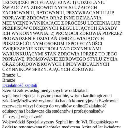
LECZNICZEJ POLEGAJĄCEJ NA: 1) UDZIELANIU
ŚWIADCZEŃ ZDROWOTNYCH SŁUŻĄCYCH
ZACHOWANIU, RATOWANIU, PRZYWRACANIU LUB
POPRAWIE ZDROWIA ORAZ INNE DZIAŁANIA
MEDYCZNE WYNIKAJĄCE Z PROCESU LECZENIA LUB
PRZEPISÓW ODRĘBNYCH REGULUJĄCYCH ZASADY
ICH WYKONYWANIA; 2) PROMOCJI ZDROWIA POPRZEZ
PROWADZENIE DZIAŁAŃ UMOŻLIWIAJĄCYCH
POSZCZEGÓLNYM OSOBOM I SPOŁECZNOŚCI
ZWIĘKSZENIE KONTROLI NAD CZYNNIKAMI
WARUNKUJĄCYMI STAN ZDROWIA I PRZEZ TO JEGO
POPRAWĘ, PROMOWANIE ZDROWEGO STYLU ŻYCIA
ORAZ ŚRODOWISKOWYCH I INDYWIDUALNYCH
CZYNNIKÓW SPRZYJAJĄCYCH ZDROWIU.
Branże
Branże
Działalność szpitali
Szeroki zakres usług medycznych w oddziałach
szpitalnych
|
Specjalistyczne poradnie, w tym kardiologiczne i
zakaźne
|
Możliwość wykonania badań komercyjnych
|
E-zdrowie:
rezerwacja wizyt i dostęp do wyników online
|
Działalność
edukacyjna i badawcza dla studentów i profesjonalistów
czytaj więcej
zwiń
Wojewódzki Specjalistyczny Szpital im. dr. Wł. Biegańskiego w
Łodzi to renomowana placówka medyczna, która od lat świadczy