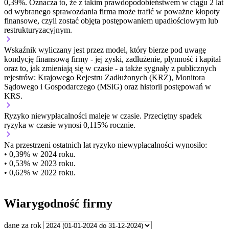
0,39%. Oznacza to, że z takim prawdopodobieństwem w ciągu 2 lat
od wybranego sprawozdania firma może trafić w poważne kłopoty
finansowe, czyli zostać objęta postępowaniem upadłościowym lub
restrukturyzacyjnym.
Wskaźnik wyliczany jest przez model, który bierze pod uwagę
kondycję finansową firmy - jej zyski, zadłużenie, płynność i kapitał
oraz to, jak zmieniają się w czasie - a także sygnały z publicznych
rejestrów: Krajowego Rejestru Zadłużonych (KRZ), Monitora
Sądowego i Gospodarczego (MSiG) oraz historii postępowań w
KRS.
Ryzyko niewypłacalności
maleje w czasie.
Przeciętny
spadek
ryzyka w czasie wynosi 0,115% rocznie.
Na przestrzeni ostatnich lat ryzyko niewypłacalności wynosiło:
• 0,39% w 2024 roku.
• 0,53% w 2023 roku.
• 0,62% w 2022 roku.
Wiarygodność firmy
dane za rok