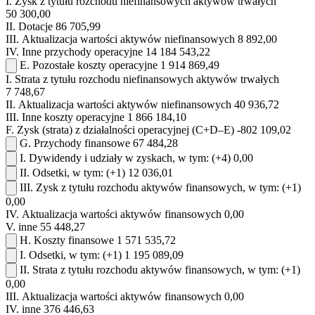
I.
Zysk z tytułu rozchodu niefinansowych aktywów trwałych
50 300,00
II.
Dotacje
86 705,99
III.
Aktualizacja wartości aktywów niefinansowych
8 892,00
IV.
Inne przychody operacyjne
14 184 543,22
E.
Pozostałe koszty operacyjne
1 914 869,49
I.
Strata z tytułu rozchodu niefinansowych aktywów trwałych
7 748,67
II.
Aktualizacja wartości aktywów niefinansowych
40 936,72
III.
Inne koszty operacyjne
1 866 184,10
F.
Zysk (strata) z działalności operacyjnej (C+D–E)
-802 109,02
G.
Przychody finansowe
67 484,28
I.
Dywidendy i udziały w zyskach, w tym:
(+4)
0,00
II.
Odsetki, w tym:
(+1)
12 036,01
III.
Zysk z tytułu rozchodu aktywów finansowych, w tym:
(+1)
0,00
IV.
Aktualizacja wartości aktywów finansowych
0,00
V.
inne
55 448,27
H.
Koszty finansowe
1 571 535,72
I.
Odsetki, w tym:
(+1)
1 195 089,09
II.
Strata z tytułu rozchodu aktywów finansowych, w tym:
(+1)
0,00
III.
Aktualizacja wartości aktywów finansowych
0,00
IV.
inne
376 446,63