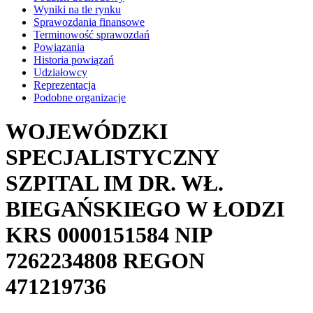
Wyniki na tle rynku
Sprawozdania finansowe
Terminowość sprawozdań
Powiązania
Historia powiązań
Udziałowcy
Reprezentacja
Podobne organizacje
WOJEWÓDZKI
SPECJALISTYCZNY
SZPITAL IM DR. WŁ.
BIEGAŃSKIEGO W ŁODZI
KRS
0000151584
NIP
7262234808
REGON
471219736