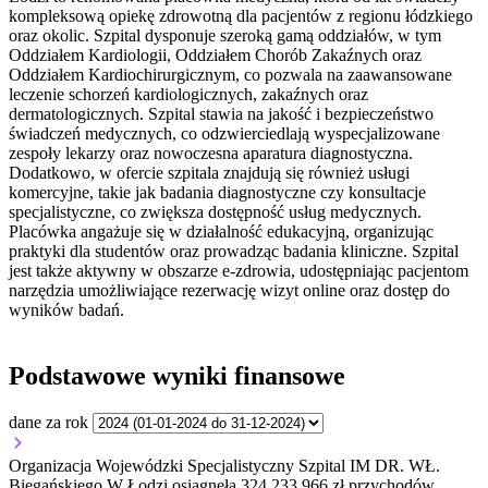
kompleksową opiekę zdrowotną dla pacjentów z regionu łódzkiego
oraz okolic. Szpital dysponuje szeroką gamą oddziałów, w tym
Oddziałem Kardiologii, Oddziałem Chorób Zakaźnych oraz
Oddziałem Kardiochirurgicznym, co pozwala na zaawansowane
leczenie schorzeń kardiologicznych, zakaźnych oraz
dermatologicznych. Szpital stawia na jakość i bezpieczeństwo
świadczeń medycznych, co odzwierciedlają wyspecjalizowane
zespoły lekarzy oraz nowoczesna aparatura diagnostyczna.
Dodatkowo, w ofercie szpitala znajdują się również usługi
komercyjne, takie jak badania diagnostyczne czy konsultacje
specjalistyczne, co zwiększa dostępność usług medycznych.
Placówka angażuje się w działalność edukacyjną, organizując
praktyki dla studentów oraz prowadząc badania kliniczne. Szpital
jest także aktywny w obszarze e-zdrowia, udostępniając pacjentom
narzędzia umożliwiające rezerwację wizyt online oraz dostęp do
wyników badań.
Podstawowe wyniki finansowe
dane za rok
Organizacja Wojewódzki Specjalistyczny Szpital IM DR. WŁ.
Biegańskiego W Łodzi osiągnęła 324 233 966 zł przychodów.