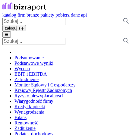
katalog firm
branże
pakiety
pobierz dane
api
zaloguj się
☰
Podsumowanie
Podstawowe wyniki
Wycena
EBIT i EBITDA
Zatrudnienie
Monitor Sądowy i Gospodarczy
Krajowy Rejestr Zadłużonych
Ryzyko niewypłacalności
Wiarygodność firmy
Kredyt kupiecki
Wynagrodzenia
Bilans
Rentowność
Zadłużenie
Podatek dochodowy