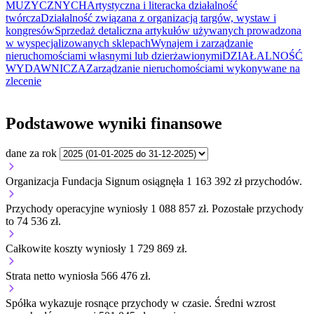
MUZYCZNYCH
Artystyczna i literacka działalność
twórcza
Działalność związana z organizacją targów, wystaw i
kongresów
Sprzedaż detaliczna artykułów używanych prowadzona
w wyspecjalizowanych sklepach
Wynajem i zarządzanie
nieruchomościami własnymi lub dzierżawionymi
DZIAŁALNOŚĆ
WYDAWNICZA
Zarządzanie nieruchomościami wykonywane na
zlecenie
Podstawowe wyniki finansowe
dane za rok
Organizacja Fundacja Signum osiągnęła 1 163 392 zł przychodów.
Przychody operacyjne wyniosły 1 088 857 zł.
Pozostałe przychody
to 74 536 zł.
Całkowite koszty wyniosły 1 729 869 zł.
Strata netto wyniosła 566 476 zł.
Spółka wykazuje
rosnące
przychody w czasie.
Średni wzrost