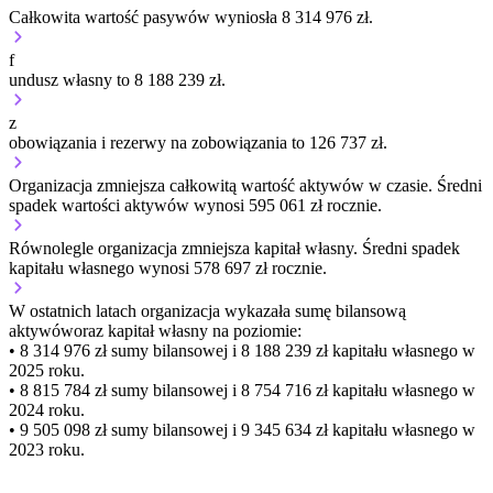
Całkowita wartość pasywów wyniosła 8 314 976 zł.
f
undusz własny to 8 188 239 zł.
z
obowiązania i rezerwy na zobowiązania to 126 737 zł.
Organizacja
zmniejsza
całkowitą wartość aktywów w czasie.
Średni
spadek wartości aktywów wynosi 595 061 zł rocznie.
Równolegle organizacja
zmniejsza
kapitał własny.
Średni spadek
kapitału własnego wynosi 578 697 zł rocznie.
W ostatnich latach organizacja wykazała sumę bilansową
aktywów
oraz kapitał własny
na poziomie:
• 8 314 976 zł
sumy bilansowej i 8 188 239 zł kapitału własnego
w
2025 roku.
• 8 815 784 zł
sumy bilansowej i 8 754 716 zł kapitału własnego
w
2024 roku.
• 9 505 098 zł
sumy bilansowej i 9 345 634 zł kapitału własnego
w
2023 roku.