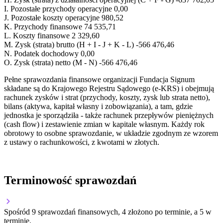
I.
Pozostałe przychody operacyjne
0,00
J.
Pozostałe koszty operacyjne
980,52
K.
Przychody finansowe
74 535,71
L.
Koszty finansowe
2 329,60
M.
Zysk (strata) brutto (H + I - J + K - L)
-566 476,46
N.
Podatek dochodowy
0,00
O.
Zysk (strata) netto (M - N)
-566 476,46
Pełne sprawozdania finansowe organizacji Fundacja Signum
składane są do Krajowego Rejestru Sądowego (e-KRS) i obejmują
rachunek zysków i strat (przychody, koszty, zysk lub strata netto),
bilans (aktywa, kapitał własny i zobowiązania), a tam, gdzie
jednostka je sporządziła - także rachunek przepływów pieniężnych
(cash flow) i zestawienie zmian w kapitale własnym. Każdy rok
obrotowy to osobne sprawozdanie, w układzie zgodnym ze wzorem
z ustawy o rachunkowości, z kwotami w złotych.
Terminowość sprawozdań
Spośród 9 sprawozdań finansowych, 4 złożono po terminie, a 5 w
terminie.