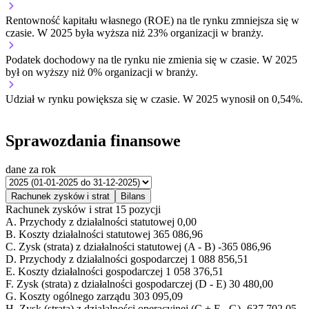
Rentowność kapitału własnego (ROE) na tle rynku
zmniejsza się w
czasie.
W 2025 była wyższa niż 23% organizacji w branży.
Podatek dochodowy na tle rynku
nie zmienia się w czasie.
W 2025
był on wyższy niż 0% organizacji w branży.
Udział w rynku
powiększa się w czasie.
W 2025 wynosił on 0,54%.
Sprawozdania finansowe
dane za rok
Rachunek zysków i strat
Bilans
Rachunek zysków i strat
15 pozycji
A.
Przychody z działalności statutowej
0,00
B.
Koszty działalności statutowej
365 086,96
C.
Zysk (strata) z działalności statutowej (A - B)
-365 086,96
D.
Przychody z działalności gospodarczej
1 088 856,51
E.
Koszty działalności gospodarczej
1 058 376,51
F.
Zysk (strata) z działalności gospodarczej (D - E)
30 480,00
G.
Koszty ogólnego zarządu
303 095,09
H.
Zysk (strata) z działalności operacyjnej (C + F - G)
-637 702,05