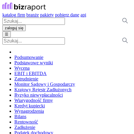
katalog firm
branże
pakiety
pobierz dane
api
zaloguj się
☰
Podsumowanie
Podstawowe wyniki
Wycena
EBIT i EBITDA
Zatrudnienie
Monitor Sądowy i Gospodarczy
Krajowy Rejestr Zadłużonych
Ryzyko niewypłacalności
Wiarygodność firmy
Kredyt kupiecki
Wynagrodzenia
Bilans
Rentowność
Zadłużenie
Podatek dochodowy