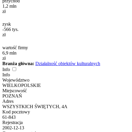
przychód
1,2
mln
zł
zysk
-566
tys.
zł
wartość firmy
6,9
mln
zł
Branża główna:
Działalność obiektów kulturalnych
Info
Info
Województwo
WIELKOPOLSKIE
Miejscowość
POZNAŃ
Adres
WSZYSTKICH ŚWIĘTYCH, 4A
Kod pocztowy
61-843
Rejestracja
2002-12-13