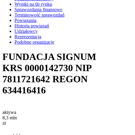
Wyniki na tle rynku
Sprawozdania finansowe
Terminowość sprawozdań
Powiązania
Historia powiązań
Udziałowcy
Reprezentacja
Podobne organizacje
FUNDACJA SIGNUM
KRS
0000142730
NIP
7811721642
REGON
634416416
aktywa
8,3
mln
zł