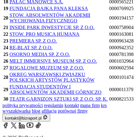
18
PAŁAC MANOWCE S.A.
0000565221
19
FUNDACJA BAJKA PANA KLEKSA
0000769925
STOW. ABSOLWENTÓW AKADEMII
20
0000194157
WYCHOWANIA FIZYCZNEGO
21
INSIDE PARK INWESTYCJE SP. Z O.O.
0000758904
22
STOW. PRO MUSICA HUMANA
0000163081
23
PREMIERA SP. Z O.O.
0000963428
24
RE-BLAT SP. Z O.O.
0000942352
25
OSORNO MEDIA SP. Z O.O.
0000781398
26
MELT IMMERSIVE MUSEUM SP. Z O.O.
0001032964
27
ROGALOWE MUZEUM SP. Z O.O.
0000602594
OKRĘG WARSZAWSKI ZWIĄZKU
28
0000101474
POLSKICH ARTYSTÓW PLASTYKÓW
FUNDACJA STUDENTÓW I
29
0000011379
ABSOLWENTÓW AKADEMII GÓRNICZO
30
TEATR GARNIZON SZTUKI SP. Z O.O. SP. K.
0000821533
polityka prywatności
regulamin
kontakt
mapa firm
krs
wyszukiwarka
blog
afiliacja
porównaj firmy
kontakt@bizraport.pl