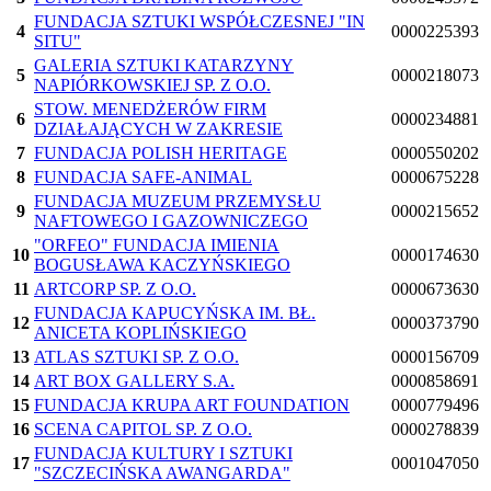
FUNDACJA SZTUKI WSPÓŁCZESNEJ "IN
4
0000225393
SITU"
GALERIA SZTUKI KATARZYNY
5
0000218073
NAPIÓRKOWSKIEJ SP. Z O.O.
STOW. MENEDŻERÓW FIRM
6
0000234881
DZIAŁAJĄCYCH W ZAKRESIE
7
FUNDACJA POLISH HERITAGE
0000550202
8
FUNDACJA SAFE-ANIMAL
0000675228
FUNDACJA MUZEUM PRZEMYSŁU
9
0000215652
NAFTOWEGO I GAZOWNICZEGO
"ORFEO" FUNDACJA IMIENIA
10
0000174630
BOGUSŁAWA KACZYŃSKIEGO
11
ARTCORP SP. Z O.O.
0000673630
FUNDACJA KAPUCYŃSKA IM. BŁ.
12
0000373790
ANICETA KOPLIŃSKIEGO
13
ATLAS SZTUKI SP. Z O.O.
0000156709
14
ART BOX GALLERY S.A.
0000858691
15
FUNDACJA KRUPA ART FOUNDATION
0000779496
16
SCENA CAPITOL SP. Z O.O.
0000278839
FUNDACJA KULTURY I SZTUKI
17
0001047050
"SZCZECIŃSKA AWANGARDA"