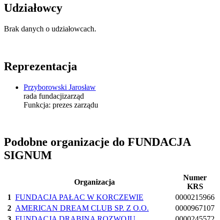
Udziałowcy
Brak danych o udziałowcach.
Reprezentacja
Przyborowski Jarosław
rada fundacji
zarząd
Funkcja:
prezes zarządu
Podobne organizacje do FUNDACJA
SIGNUM
Numer
Organizacja
KRS
1
FUNDACJA PAŁAC W KORCZEWIE
0000215966
2
AMERICAN DREAM CLUB SP. Z O.O.
0000967107
3
FUNDACJA DRABINA ROZWOJU
0000245572