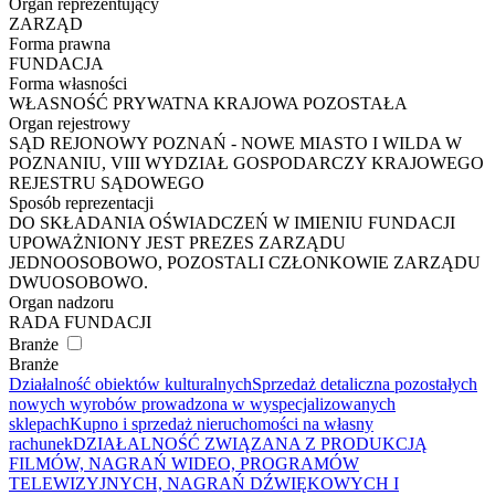
Organ reprezentujący
ZARZĄD
Forma prawna
FUNDACJA
Forma własności
WŁASNOŚĆ PRYWATNA KRAJOWA POZOSTAŁA
Organ rejestrowy
SĄD REJONOWY POZNAŃ - NOWE MIASTO I WILDA W
POZNANIU, VIII WYDZIAŁ GOSPODARCZY KRAJOWEGO
REJESTRU SĄDOWEGO
Sposób reprezentacji
DO SKŁADANIA OŚWIADCZEŃ W IMIENIU FUNDACJI
UPOWAŻNIONY JEST PREZES ZARZĄDU
JEDNOOSOBOWO, POZOSTALI CZŁONKOWIE ZARZĄDU
DWUOSOBOWO.
Organ nadzoru
RADA FUNDACJI
Branże
Branże
Działalność obiektów kulturalnych
Sprzedaż detaliczna pozostałych
nowych wyrobów prowadzona w wyspecjalizowanych
sklepach
Kupno i sprzedaż nieruchomości na własny
rachunek
DZIAŁALNOŚĆ ZWIĄZANA Z PRODUKCJĄ
FILMÓW, NAGRAŃ WIDEO, PROGRAMÓW
TELEWIZYJNYCH, NAGRAŃ DŹWIĘKOWYCH I