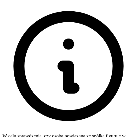
W celu sprawdzenia, czy osoba powiązana ze spółką figuruje w