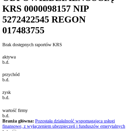
KRS
0000098157
NIP
5272422545
REGON
017483755
Brak dostępnych raportów KRS
aktywa
b.d.
przychód
b.d.
zysk
b.d.
wartość firmy
b.d.
Branża główna:
Pozostała działalność wspomagająca usługi
finansowe, z wyłączeniem ubezpieczeń i funduszów emerytalnych