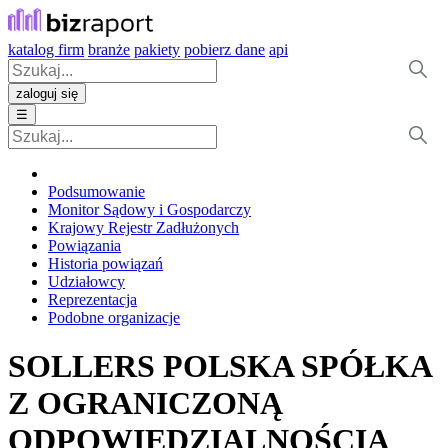
katalog firm
branże
pakiety
pobierz dane
api
zaloguj się
☰
Podsumowanie
Monitor Sądowy i Gospodarczy
Krajowy Rejestr Zadłużonych
Powiązania
Historia powiązań
Udziałowcy
Reprezentacja
Podobne organizacje
SOLLERS POLSKA SPÓŁKA
Z OGRANICZONĄ
ODPOWIEDZIALNOŚCIĄ