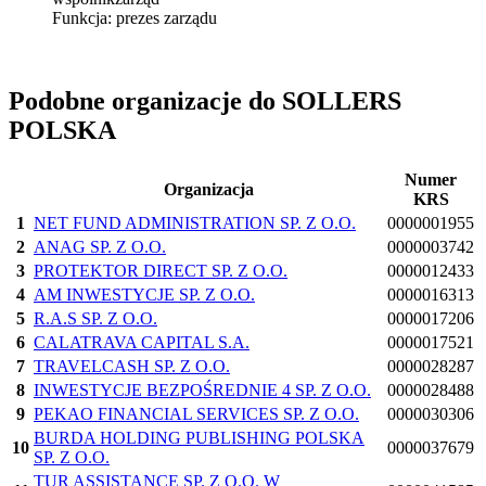
Funkcja:
prezes zarządu
Podobne organizacje do SOLLERS
POLSKA
Numer
Organizacja
KRS
1
NET FUND ADMINISTRATION SP. Z O.O.
0000001955
2
ANAG SP. Z O.O.
0000003742
3
PROTEKTOR DIRECT SP. Z O.O.
0000012433
4
AM INWESTYCJE SP. Z O.O.
0000016313
5
R.A.S SP. Z O.O.
0000017206
6
CALATRAVA CAPITAL S.A.
0000017521
7
TRAVELCASH SP. Z O.O.
0000028287
8
INWESTYCJE BEZPOŚREDNIE 4 SP. Z O.O.
0000028488
9
PEKAO FINANCIAL SERVICES SP. Z O.O.
0000030306
BURDA HOLDING PUBLISHING POLSKA
10
0000037679
SP. Z O.O.
TUR ASSISTANCE SP. Z O.O. W