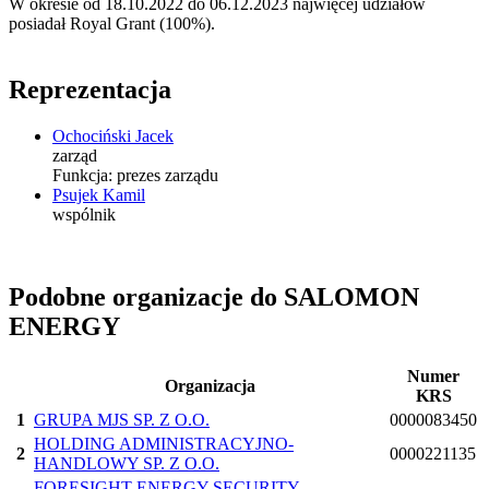
W okresie od 18.10.2022 do 06.12.2023 najwięcej udziałów
posiadał Royal Grant (100%).
Reprezentacja
Ochociński Jacek
zarząd
Funkcja:
prezes zarządu
Psujek Kamil
wspólnik
Podobne organizacje do SALOMON
ENERGY
Numer
Organizacja
KRS
1
GRUPA MJS SP. Z O.O.
0000083450
HOLDING ADMINISTRACYJNO-
2
0000221135
HANDLOWY SP. Z O.O.
FORESIGHT ENERGY SECURITY