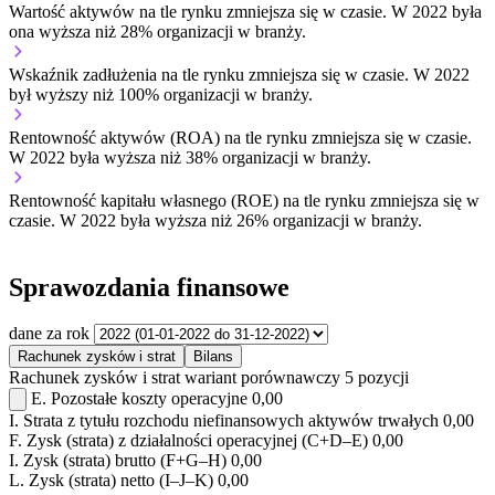
Wartość aktywów na tle rynku
zmniejsza się w czasie.
W 2022 była
ona wyższa niż 28% organizacji w branży.
Wskaźnik zadłużenia na tle rynku
zmniejsza się w czasie.
W 2022
był wyższy niż 100% organizacji w branży.
Rentowność aktywów (ROA) na tle rynku
zmniejsza się w czasie.
W 2022 była wyższa niż 38% organizacji w branży.
Rentowność kapitału własnego (ROE) na tle rynku
zmniejsza się w
czasie.
W 2022 była wyższa niż 26% organizacji w branży.
Sprawozdania finansowe
dane za rok
Rachunek zysków i strat
Bilans
Rachunek zysków i strat
wariant porównawczy
5 pozycji
E.
Pozostałe koszty operacyjne
0,00
I.
Strata z tytułu rozchodu niefinansowych aktywów trwałych
0,00
F.
Zysk (strata) z działalności operacyjnej (C+D–E)
0,00
I.
Zysk (strata) brutto (F+G–H)
0,00
L.
Zysk (strata) netto (I–J–K)
0,00