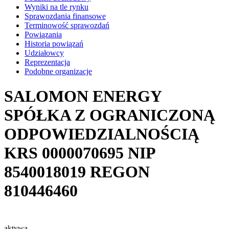
Wyniki na tle rynku
Sprawozdania finansowe
Terminowość sprawozdań
Powiązania
Historia powiązań
Udziałowcy
Reprezentacja
Podobne organizacje
SALOMON ENERGY
SPÓŁKA Z OGRANICZONĄ
ODPOWIEDZIALNOŚCIĄ
KRS
0000070695
NIP
8540018019
REGON
810446460
aktywa