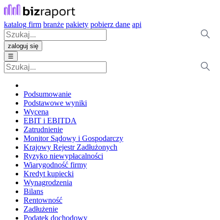
katalog firm
branże
pakiety
pobierz dane
api
zaloguj się
☰
Podsumowanie
Podstawowe wyniki
Wycena
EBIT i EBITDA
Zatrudnienie
Monitor Sądowy i Gospodarczy
Krajowy Rejestr Zadłużonych
Ryzyko niewypłacalności
Wiarygodność firmy
Kredyt kupiecki
Wynagrodzenia
Bilans
Rentowność
Zadłużenie
Podatek dochodowy