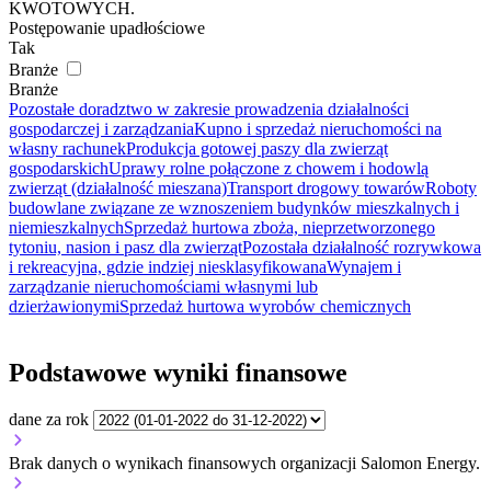
KWOTOWYCH.
Postępowanie upadłościowe
Tak
Branże
Branże
Pozostałe doradztwo w zakresie prowadzenia działalności
gospodarczej i zarządzania
Kupno i sprzedaż nieruchomości na
własny rachunek
Produkcja gotowej paszy dla zwierząt
gospodarskich
Uprawy rolne połączone z chowem i hodowlą
zwierząt (działalność mieszana)
Transport drogowy towarów
Roboty
budowlane związane ze wznoszeniem budynków mieszkalnych i
niemieszkalnych
Sprzedaż hurtowa zboża, nieprzetworzonego
tytoniu, nasion i pasz dla zwierząt
Pozostała działalność rozrywkowa
i rekreacyjna, gdzie indziej niesklasyfikowana
Wynajem i
zarządzanie nieruchomościami własnymi lub
dzierżawionymi
Sprzedaż hurtowa wyrobów chemicznych
Podstawowe wyniki finansowe
dane za rok
Brak danych o wynikach finansowych organizacji Salomon Energy.