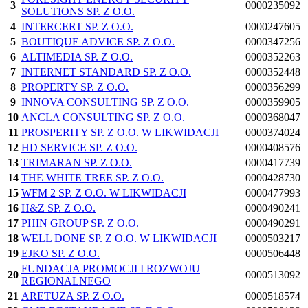
3
0000235092
SOLUTIONS SP. Z O.O.
4
INTERCERT SP. Z O.O.
0000247605
5
BOUTIQUE ADVICE SP. Z O.O.
0000347256
6
ALTIMEDIA SP. Z O.O.
0000352263
7
INTERNET STANDARD SP. Z O.O.
0000352448
8
PROPERTY SP. Z O.O.
0000356299
9
INNOVA CONSULTING SP. Z O.O.
0000359905
10
ANCLA CONSULTING SP. Z O.O.
0000368047
11
PROSPERITY SP. Z O.O. W LIKWIDACJI
0000374024
12
HD SERVICE SP. Z O.O.
0000408576
13
TRIMARAN SP. Z O.O.
0000417739
14
THE WHITE TREE SP. Z O.O.
0000428730
15
WFM 2 SP. Z O.O. W LIKWIDACJI
0000477993
16
H&Z SP. Z O.O.
0000490241
17
PHIN GROUP SP. Z O.O.
0000490291
18
WELL DONE SP. Z O.O. W LIKWIDACJI
0000503217
19
EJKO SP. Z O.O.
0000506448
FUNDACJA PROMOCJI I ROZWOJU
20
0000513092
REGIONALNEGO
21
ARETUZA SP. Z O.O.
0000518574