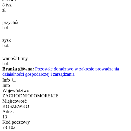
8
tys.
zł
przychód
b.d.
zysk
b.d.
wartość firmy
b.d.
Branża główna:
Pozostałe doradztwo w zakresie prowadzenia
działalności gospodarczej i zarządzania
Info
Info
Województwo
ZACHODNIOPOMORSKIE
Miejscowość
KOSZEWKO
Adres
13
Kod pocztowy
73-102