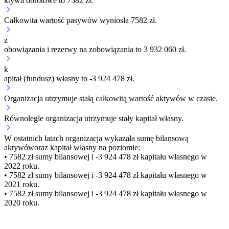
ktywa obrotowe to 7582 zł.
Całkowita wartość pasywów wyniosła 7582 zł.
z
obowiązania i rezerwy na zobowiązania to 3 932 060 zł.
k
apitał (fundusz) własny to -3 924 478 zł.
Organizacja
utrzymuje stałą
całkowitą wartość aktywów w czasie.
Równolegle organizacja
utrzymuje stały
kapitał własny.
W ostatnich latach organizacja wykazała sumę bilansową
aktywów
oraz kapitał własny
na poziomie:
• 7582 zł
sumy bilansowej i -3 924 478 zł kapitału własnego
w
2022 roku.
• 7582 zł
sumy bilansowej i -3 924 478 zł kapitału własnego
w
2021 roku.
• 7582 zł
sumy bilansowej i -3 924 478 zł kapitału własnego
w
2020 roku.