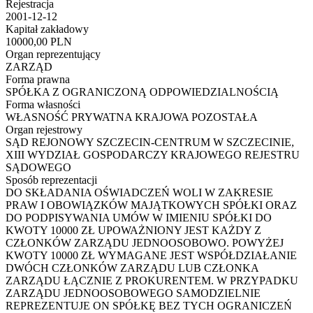
Rejestracja
2001-12-12
Kapitał zakładowy
10000,00 PLN
Organ reprezentujący
ZARZĄD
Forma prawna
SPÓŁKA Z OGRANICZONĄ ODPOWIEDZIALNOŚCIĄ
Forma własności
WŁASNOŚĆ PRYWATNA KRAJOWA POZOSTAŁA
Organ rejestrowy
SĄD REJONOWY SZCZECIN-CENTRUM W SZCZECINIE,
XIII WYDZIAŁ GOSPODARCZY KRAJOWEGO REJESTRU
SĄDOWEGO
Sposób reprezentacji
DO SKŁADANIA OŚWIADCZEŃ WOLI W ZAKRESIE
PRAW I OBOWIĄZKÓW MAJĄTKOWYCH SPÓŁKI ORAZ
DO PODPISYWANIA UMÓW W IMIENIU SPÓŁKI DO
KWOTY 10000 ZŁ UPOWAŻNIONY JEST KAŻDY Z
CZŁONKÓW ZARZĄDU JEDNOOSOBOWO. POWYŻEJ
KWOTY 10000 ZŁ WYMAGANE JEST WSPÓŁDZIAŁANIE
DWÓCH CZŁONKÓW ZARZĄDU LUB CZŁONKA
ZARZĄDU ŁĄCZNIE Z PROKURENTEM. W PRZYPADKU
ZARZĄDU JEDNOOSOBOWEGO SAMODZIELNIE
REPREZENTUJE ON SPÓŁKĘ BEZ TYCH OGRANICZEŃ