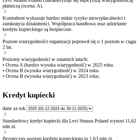
Levi Strauss Poland charakteryzuje się najwyższą wiarygodnością
płatniczą (ocena: A).
Kontrahent wykazuje bardzo niskie ryzyko niewypłacalności i
zamknięcia działalności. Współpraca handlowa oraz udzielanie
kredytu kupieckiego są bezpieczne.
Poziom wiarygodności organizacji
poprawił się o 1 poziom w ciągu
2 lat.
Poziomy wiarygodności w ostatnich latach:
• Ocena A (bardzo wysoka wiarygodność) w 2025 roku.
• Ocena B (wysoka wiarygodność) w 2024 roku.
• Ocena B (wysoka wiarygodność) w 2023 roku.
Kredyt kupiecki
dane za rok
Standardowy kredyt kupiecki dla Levi Strauss Poland wynosi 11,62
mln zł.
Bezpieczny poziom kredytu kupieckiego to 1,63 mln zł.