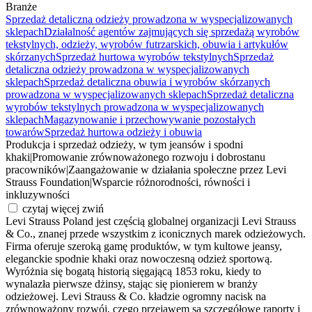
Branże
Sprzedaż detaliczna odzieży prowadzona w wyspecjalizowanych
sklepach
Działalność agentów zajmujących się sprzedażą wyrobów
tekstylnych, odzieży, wyrobów futrzarskich, obuwia i artykułów
skórzanych
Sprzedaż hurtowa wyrobów tekstylnych
Sprzedaż
detaliczna odzieży prowadzona w wyspecjalizowanych
sklepach
Sprzedaż detaliczna obuwia i wyrobów skórzanych
prowadzona w wyspecjalizowanych sklepach
Sprzedaż detaliczna
wyrobów tekstylnych prowadzona w wyspecjalizowanych
sklepach
Magazynowanie i przechowywanie pozostałych
towarów
Sprzedaż hurtowa odzieży i obuwia
Produkcja i sprzedaż odzieży, w tym jeansów i spodni
khaki
|
Promowanie zrównoważonego rozwoju i dobrostanu
pracowników
|
Zaangażowanie w działania społeczne przez Levi
Strauss Foundation
|
Wsparcie różnorodności, równości i
inkluzywności
czytaj więcej
zwiń
Levi Strauss Poland jest częścią globalnej organizacji Levi Strauss
& Co., znanej przede wszystkim z iconicznych marek odzieżowych.
Firma oferuje szeroką gamę produktów, w tym kultowe jeansy,
eleganckie spodnie khaki oraz nowoczesną odzież sportową.
Wyróżnia się bogatą historią sięgającą 1853 roku, kiedy to
wynalazła pierwsze dżinsy, stając się pionierem w branży
odzieżowej. Levi Strauss & Co. kładzie ogromny nacisk na
zrównoważony rozwój, czego przejawem są szczegółowe raporty i