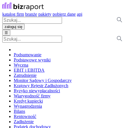
katalog firm
branże
pakiety
pobierz dane
api
zaloguj się
☰
Podsumowanie
Podstawowe wyniki
Wycena
EBIT i EBITDA
Zatrudnienie
Monitor Sądowy i Gospodarczy
Krajowy Rejestr Zadłużonych
Ryzyko niewypłacalności
Wiarygodność firmy
Kredyt kupiecki
Wynagrodzenia
Bilans
Rentowność
Zadłużenie
Podatek dochodowy