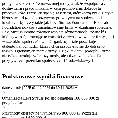
polityki z zakresu zrównoważonej mody, a także współpraca z
dostawcami i pracownikami w celu promowania dobrobytu
pracowników. Firma kieruje się zasadami, które łączą zyski z etyką
biznesową, dążąc do pozytywnego wpływu na społeczności
lokalne. Inicjatywy takie jak Levi Strauss Foundation i Red Tab
Foundation pokazują zaangażowanie firmy w działania społeczne.
Levi Strauss Poland również wspiera różnorodność, równość i
inkluzywność, promując te wartości zarówno wewnątrz firmy, jak i
w szerokim społeczeństwie. Organizacja stale poszukuje
utalentowanych ludzi, którzy chcą przyczynić się do dalszego
rozwoju globalnych marek firmy. Dzięki takiemu podejściu firma
nie tylko przoduje w branży mody, ale także działa jako siła
pozytywnych przemian społecznych i środowiskowych.
Podstawowe wyniki finansowe
dane za rok
Organizacja Levi Strauss Poland osiągnęła 100 685 000 zł
przychodów.
Przychody operacyjne wyniosły 95 806 000 zł.
Pozostałe
przychody to 4 879 000 zł.