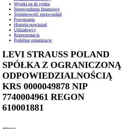
Wyniki na tle rynku
Sprawozdania finansowe
Terminowość sprawozdań
Powiązania
Historia powiązań
Udziałowcy
Reprezentacja
Podobne organizacje
LEVI STRAUSS POLAND
SPÓŁKA Z OGRANICZONĄ
ODPOWIEDZIALNOŚCIĄ
KRS
0000049878
NIP
7740004961
REGON
610001881
aktywa