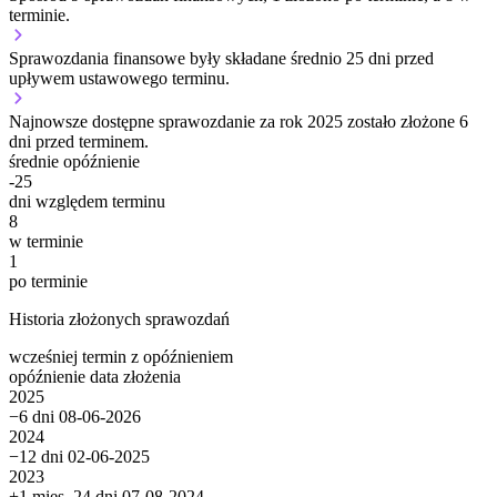
terminie.
Sprawozdania finansowe były składane średnio 25 dni przed
upływem ustawowego terminu.
Najnowsze dostępne sprawozdanie za rok 2025 zostało złożone 6
dni przed terminem.
średnie opóźnienie
-25
dni względem terminu
8
w terminie
1
po terminie
Historia złożonych sprawozdań
wcześniej
termin
z opóźnieniem
opóźnienie
data złożenia
2025
−6 dni
08-06-2026
2024
−12 dni
02-06-2025
2023
+1 mies. 24 dni
07-08-2024