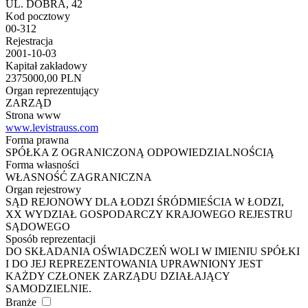
UL. DOBRA, 42
Kod pocztowy
00-312
Rejestracja
2001-10-03
Kapitał zakładowy
2375000,00 PLN
Organ reprezentujący
ZARZĄD
Strona www
www.levistrauss.com
Forma prawna
SPÓŁKA Z OGRANICZONĄ ODPOWIEDZIALNOŚCIĄ
Forma własności
WŁASNOŚĆ ZAGRANICZNA
Organ rejestrowy
SĄD REJONOWY DLA ŁODZI ŚRÓDMIEŚCIA W ŁODZI,
XX WYDZIAŁ GOSPODARCZY KRAJOWEGO REJESTRU
SĄDOWEGO
Sposób reprezentacji
DO SKŁADANIA OŚWIADCZEŃ WOLI W IMIENIU SPÓŁKI
I DO JEJ REPREZENTOWANIA UPRAWNIONY JEST
KAŻDY CZŁONEK ZARZĄDU DZIAŁAJĄCY
SAMODZIELNIE.
Branże