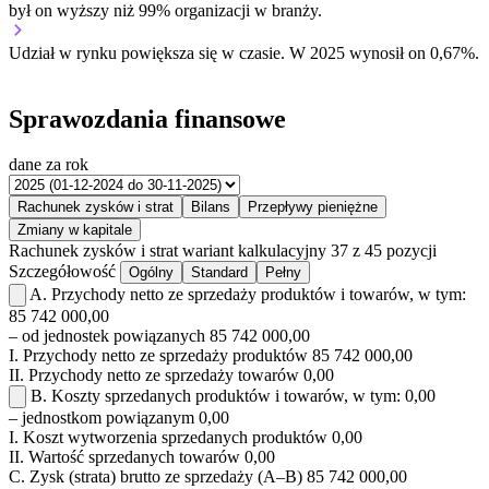
był on wyższy niż 99% organizacji w branży.
Udział w rynku
powiększa się w czasie.
W 2025 wynosił on 0,67%.
Sprawozdania finansowe
dane za rok
Rachunek zysków i strat
Bilans
Przepływy pieniężne
Zmiany w kapitale
Rachunek zysków i strat
wariant kalkulacyjny
37 z 45 pozycji
Szczegółowość
Ogólny
Standard
Pełny
A.
Przychody netto ze sprzedaży produktów i towarów, w tym:
85 742 000,00
– od jednostek powiązanych
85 742 000,00
I.
Przychody netto ze sprzedaży produktów
85 742 000,00
II.
Przychody netto ze sprzedaży towarów
0,00
B.
Koszty sprzedanych produktów i towarów, w tym:
0,00
– jednostkom powiązanym
0,00
I.
Koszt wytworzenia sprzedanych produktów
0,00
II.
Wartość sprzedanych towarów
0,00
C.
Zysk (strata) brutto ze sprzedaży (A–B)
85 742 000,00