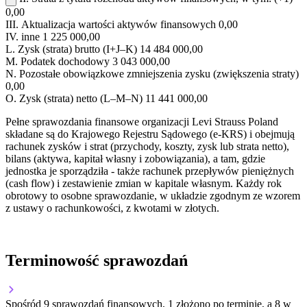
0,00
III.
Aktualizacja wartości aktywów finansowych
0,00
IV.
inne
1 225 000,00
L.
Zysk (strata) brutto (I+J–K)
14 484 000,00
M.
Podatek dochodowy
3 043 000,00
N.
Pozostałe obowiązkowe zmniejszenia zysku (zwiększenia straty)
0,00
O.
Zysk (strata) netto (L–M–N)
11 441 000,00
Pełne sprawozdania finansowe organizacji Levi Strauss Poland
składane są do Krajowego Rejestru Sądowego (e-KRS) i obejmują
rachunek zysków i strat (przychody, koszty, zysk lub strata netto),
bilans (aktywa, kapitał własny i zobowiązania), a tam, gdzie
jednostka je sporządziła - także rachunek przepływów pieniężnych
(cash flow) i zestawienie zmian w kapitale własnym. Każdy rok
obrotowy to osobne sprawozdanie, w układzie zgodnym ze wzorem
z ustawy o rachunkowości, z kwotami w złotych.
Terminowość sprawozdań
Spośród 9 sprawozdań finansowych, 1 złożono po terminie, a 8 w