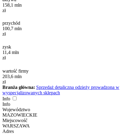
158,1
mln
zł
przychód
100,7
mln
zł
zysk
11,4
mln
zł
wartość firmy
203,6
mln
zł
Branża główna:
Sprzedaż detaliczna odzieży prowadzona w
wyspecjalizowanych sklepach
Info
Info
Województwo
MAZOWIECKIE
Miejscowość
WARSZAWA
Adres