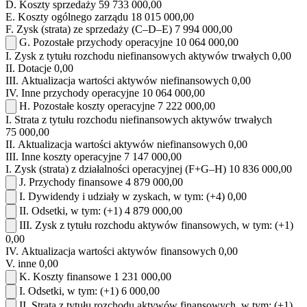
D.
Koszty sprzedaży
59 733 000,00
E.
Koszty ogólnego zarządu
18 015 000,00
F.
Zysk (strata) ze sprzedaży (C–D–E)
7 994 000,00
G.
Pozostałe przychody operacyjne
10 064 000,00
I.
Zysk z tytułu rozchodu niefinansowych aktywów trwałych
0,00
II.
Dotacje
0,00
III.
Aktualizacja wartości aktywów niefinansowych
0,00
IV.
Inne przychody operacyjne
10 064 000,00
H.
Pozostałe koszty operacyjne
7 222 000,00
I.
Strata z tytułu rozchodu niefinansowych aktywów trwałych
75 000,00
II.
Aktualizacja wartości aktywów niefinansowych
0,00
III.
Inne koszty operacyjne
7 147 000,00
I.
Zysk (strata) z działalności operacyjnej (F+G–H)
10 836 000,00
J.
Przychody finansowe
4 879 000,00
I.
Dywidendy i udziały w zyskach, w tym:
(+4)
0,00
II.
Odsetki, w tym:
(+1)
4 879 000,00
III.
Zysk z tytułu rozchodu aktywów finansowych, w tym:
(+1)
0,00
IV.
Aktualizacja wartości aktywów finansowych
0,00
V.
inne
0,00
K.
Koszty finansowe
1 231 000,00
I.
Odsetki, w tym:
(+1)
6 000,00
II.
Strata z tytułu rozchodu aktywów finansowych, w tym:
(+1)