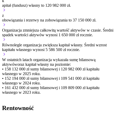
k
apitał (fundusz) własny to 120 982 000 zł.
z
obowiązania i rezerwy na zobowiązania to 37 150 000 zł.
Organizacja
zmniejsza
całkowitą wartość aktywów w czasie.
Średni
spadek wartości aktywów wynosi 1 650 000 zł rocznie.
Równolegle organizacja
zwiększa
kapitał własny.
Średni wzrost
kapitału własnego wynosi 5 586 500 zł rocznie.
W ostatnich latach organizacja wykazała sumę bilansową
aktywów
oraz kapitał własny
na poziomie:
• 158 132 000 zł
sumy bilansowej i 120 982 000 zł kapitału
własnego
w 2025 roku.
• 152 194 000 zł
sumy bilansowej i 109 541 000 zł kapitału
własnego
w 2024 roku.
• 161 432 000 zł
sumy bilansowej i 109 809 000 zł kapitału
własnego
w 2023 roku.
Rentowność