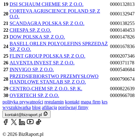
19
DSI SCHAUM CHEMIE SP. Z O.O.
0000132813
CORTEVA AGRISCIENCE POLAND SP. Z
20
0000132947
O.O.
21
SCANDAGRA POLSKA SP. Z O.O.
0000138255
22
CHESPA SP. Z O.O.
0000140453
23
DOW POLSKA SP. Z O.O.
0000147826
BASELL ORLEN POLYOLEFINS SPRZEDAŻ
24
0000167836
SP. Z O.O.
25
FLINT GROUP POLSKA SP. Z O.O.
0000207346
26
ALVENTA INVEST SP. Z O.O.
0000371178
27
INNVIGO SP. Z O.O.
0000540684
PRZEDSIĘBIORSTWO PRZEMYSŁOWO
28
0000790674
HANDLOWE STANLAB SP. Z O.O.
29
CENTRO-CHEM SP. Z O.O. SP. K.
0000822639
30
OVERTECH SP. Z O.O.
0000966708
polityka prywatności
regulamin
kontakt
mapa firm
krs
wyszukiwarka
blog
afiliacja
porównaj firmy
kontakt@bizraport.pl
© 2026 BizRaport.pl