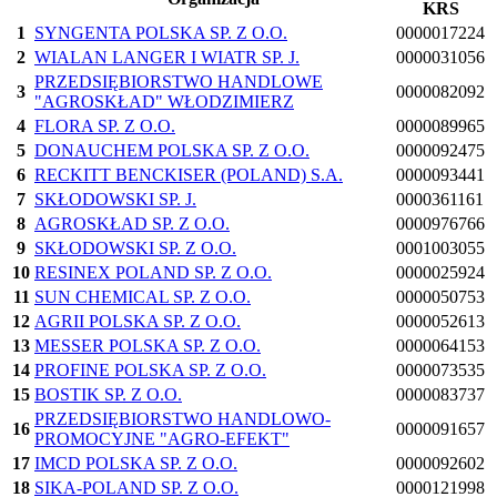
KRS
1
SYNGENTA POLSKA SP. Z O.O.
0000017224
2
WIALAN LANGER I WIATR SP. J.
0000031056
PRZEDSIĘBIORSTWO HANDLOWE
3
0000082092
"AGROSKŁAD" WŁODZIMIERZ
4
FLORA SP. Z O.O.
0000089965
5
DONAUCHEM POLSKA SP. Z O.O.
0000092475
6
RECKITT BENCKISER (POLAND) S.A.
0000093441
7
SKŁODOWSKI SP. J.
0000361161
8
AGROSKŁAD SP. Z O.O.
0000976766
9
SKŁODOWSKI SP. Z O.O.
0001003055
10
RESINEX POLAND SP. Z O.O.
0000025924
11
SUN CHEMICAL SP. Z O.O.
0000050753
12
AGRII POLSKA SP. Z O.O.
0000052613
13
MESSER POLSKA SP. Z O.O.
0000064153
14
PROFINE POLSKA SP. Z O.O.
0000073535
15
BOSTIK SP. Z O.O.
0000083737
PRZEDSIĘBIORSTWO HANDLOWO-
16
0000091657
PROMOCYJNE "AGRO-EFEKT"
17
IMCD POLSKA SP. Z O.O.
0000092602
18
SIKA-POLAND SP. Z O.O.
0000121998