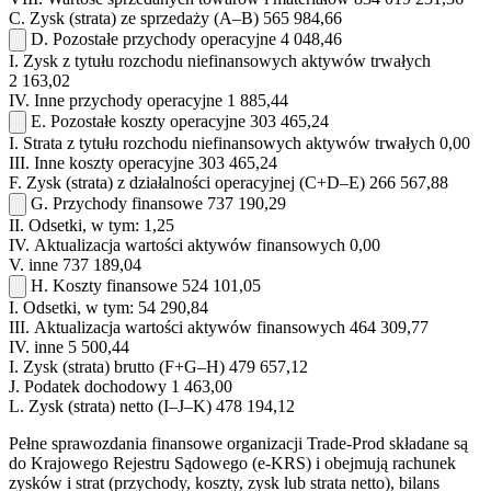
C.
Zysk (strata) ze sprzedaży (A–B)
565 984,66
D.
Pozostałe przychody operacyjne
4 048,46
I.
Zysk z tytułu rozchodu niefinansowych aktywów trwałych
2 163,02
IV.
Inne przychody operacyjne
1 885,44
E.
Pozostałe koszty operacyjne
303 465,24
I.
Strata z tytułu rozchodu niefinansowych aktywów trwałych
0,00
III.
Inne koszty operacyjne
303 465,24
F.
Zysk (strata) z działalności operacyjnej (C+D–E)
266 567,88
G.
Przychody finansowe
737 190,29
II.
Odsetki, w tym:
1,25
IV.
Aktualizacja wartości aktywów finansowych
0,00
V.
inne
737 189,04
H.
Koszty finansowe
524 101,05
I.
Odsetki, w tym:
54 290,84
III.
Aktualizacja wartości aktywów finansowych
464 309,77
IV.
inne
5 500,44
I.
Zysk (strata) brutto (F+G–H)
479 657,12
J.
Podatek dochodowy
1 463,00
L.
Zysk (strata) netto (I–J–K)
478 194,12
Pełne sprawozdania finansowe organizacji Trade-Prod składane są
do Krajowego Rejestru Sądowego (e-KRS) i obejmują rachunek
zysków i strat (przychody, koszty, zysk lub strata netto), bilans