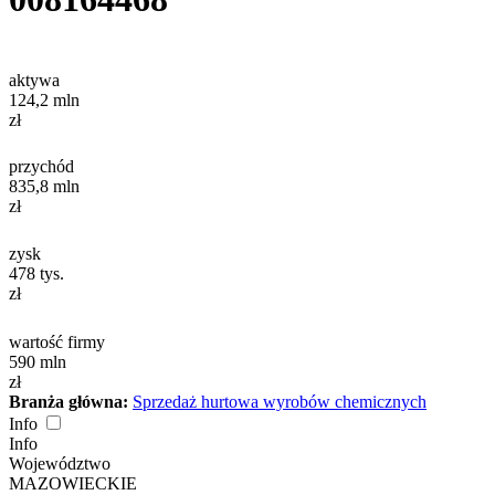
aktywa
124,2
mln
zł
przychód
835,8
mln
zł
zysk
478
tys.
zł
wartość firmy
590
mln
zł
Branża główna:
Sprzedaż hurtowa wyrobów chemicznych
Info
Info
Województwo
MAZOWIECKIE