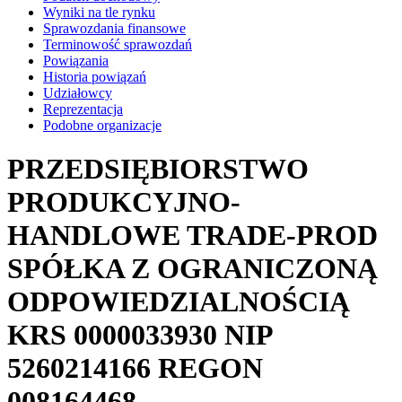
Wyniki na tle rynku
Sprawozdania finansowe
Terminowość sprawozdań
Powiązania
Historia powiązań
Udziałowcy
Reprezentacja
Podobne organizacje
PRZEDSIĘBIORSTWO
PRODUKCYJNO-
HANDLOWE TRADE-PROD
SPÓŁKA Z OGRANICZONĄ
ODPOWIEDZIALNOŚCIĄ
KRS
0000033930
NIP
5260214166
REGON
008164468