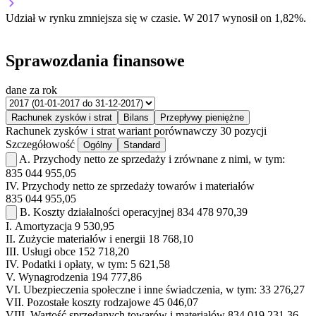
Udział w rynku
zmniejsza się w czasie.
W 2017 wynosił on 1,82%.
Sprawozdania finansowe
dane za rok
Rachunek zysków i strat
Bilans
Przepływy pieniężne
Rachunek zysków i strat
wariant porównawczy
30 pozycji
Szczegółowość
Ogólny
Standard
A.
Przychody netto ze sprzedaży i zrównane z nimi, w tym:
835 044 955,05
IV.
Przychody netto ze sprzedaży towarów i materiałów
835 044 955,05
B.
Koszty działalności operacyjnej
834 478 970,39
I.
Amortyzacja
9 530,95
II.
Zużycie materiałów i energii
18 768,10
III.
Usługi obce
152 718,20
IV.
Podatki i opłaty, w tym:
5 621,58
V.
Wynagrodzenia
194 777,86
VI.
Ubezpieczenia społeczne i inne świadczenia, w tym:
33 276,27
VII.
Pozostałe koszty rodzajowe
45 046,07
VIII.
Wartość sprzedanych towarów i materiałów
834 019 231,36