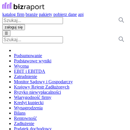
katalog firm
branże
pakiety
pobierz dane
api
zaloguj się
☰
Podsumowanie
Podstawowe wyniki
Wycena
EBIT i EBITDA
Zatrudnienie
Monitor Sądowy i Gospodarczy
Krajowy Rejestr Zadłużonych
Ryzyko niewypłacalności
Wiarygodność firmy
Kredyt kupiecki
Wynagrodzenia
Bilans
Rentowność
Zadłużenie
Podatek dochodowy