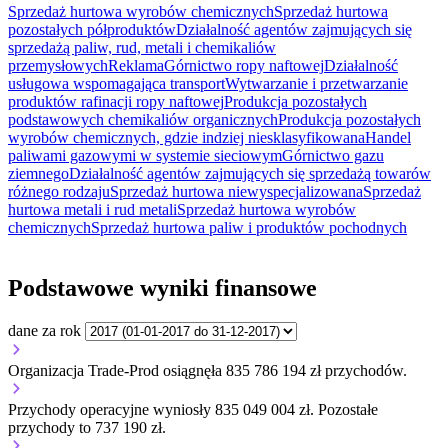
Sprzedaż hurtowa wyrobów chemicznych
Sprzedaż hurtowa
pozostałych półproduktów
Działalność agentów zajmujących się
sprzedażą paliw, rud, metali i chemikaliów
przemysłowych
Reklama
Górnictwo ropy naftowej
Działalność
usługowa wspomagająca transport
Wytwarzanie i przetwarzanie
produktów rafinacji ropy naftowej
Produkcja pozostałych
podstawowych chemikaliów organicznych
Produkcja pozostałych
wyrobów chemicznych, gdzie indziej niesklasyfikowana
Handel
paliwami gazowymi w systemie sieciowym
Górnictwo gazu
ziemnego
Działalność agentów zajmujących się sprzedażą towarów
różnego rodzaju
Sprzedaż hurtowa niewyspecjalizowana
Sprzedaż
hurtowa metali i rud metali
Sprzedaż hurtowa wyrobów
chemicznych
Sprzedaż hurtowa paliw i produktów pochodnych
Podstawowe wyniki finansowe
dane za rok
Organizacja Trade-Prod osiągnęła 835 786 194 zł przychodów.
Przychody operacyjne wyniosły 835 049 004 zł.
Pozostałe
przychody to 737 190 zł.