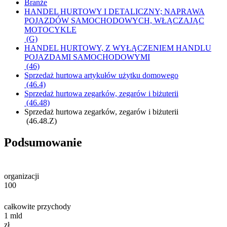
Branże
HANDEL HURTOWY I DETALICZNY; NAPRAWA
POJAZDÓW SAMOCHODOWYCH, WŁĄCZAJĄC
MOTOCYKLE
(G)
HANDEL HURTOWY, Z WYŁĄCZENIEM HANDLU
POJAZDAMI SAMOCHODOWYMI
(46)
Sprzedaż hurtowa artykułów użytku domowego
(46.4)
Sprzedaż hurtowa zegarków, zegarów i biżuterii
(46.48)
Sprzedaż hurtowa zegarków, zegarów i biżuterii
(46.48.Z)
Podsumowanie
organizacji
100
całkowite przychody
1
mld
zł