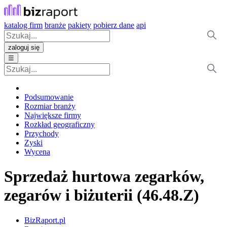
katalog firm
branże
pakiety
pobierz dane
api
zaloguj się
☰
Podsumowanie
Rozmiar branży
Największe firmy
Rozkład geograficzny
Przychody
Zyski
Wycena
Sprzedaż hurtowa zegarków,
zegarów i biżuterii (46.48.Z)
BizRaport.pl