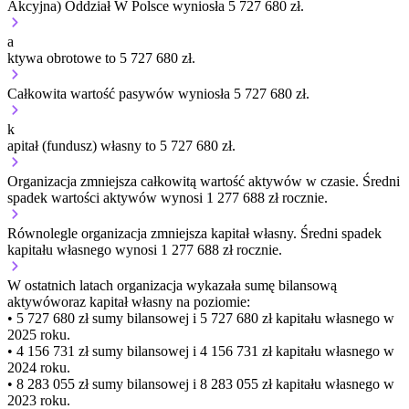
Akcyjna) Oddział W Polsce wyniosła 5 727 680 zł.
a
ktywa obrotowe to 5 727 680 zł.
Całkowita wartość pasywów wyniosła 5 727 680 zł.
k
apitał (fundusz) własny to 5 727 680 zł.
Organizacja
zmniejsza
całkowitą wartość aktywów w czasie.
Średni
spadek wartości aktywów wynosi 1 277 688 zł rocznie.
Równolegle organizacja
zmniejsza
kapitał własny.
Średni spadek
kapitału własnego wynosi 1 277 688 zł rocznie.
W ostatnich latach organizacja wykazała sumę bilansową
aktywów
oraz kapitał własny
na poziomie:
• 5 727 680 zł
sumy bilansowej i 5 727 680 zł kapitału własnego
w
2025 roku.
• 4 156 731 zł
sumy bilansowej i 4 156 731 zł kapitału własnego
w
2024 roku.
• 8 283 055 zł
sumy bilansowej i 8 283 055 zł kapitału własnego
w
2023 roku.