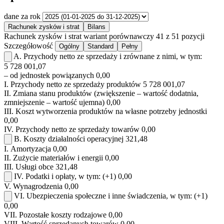
dane za rok
Rachunek zysków i strat
Bilans
Rachunek zysków i strat
wariant porównawczy
41 z 51 pozycji
Szczegółowość
Ogólny
Standard
Pełny
A.
Przychody netto ze sprzedaży i zrównane z nimi, w tym:
5 728 001,07
– od jednostek powiązanych
0,00
I.
Przychody netto ze sprzedaży produktów
5 728 001,07
II.
Zmiana stanu produktów (zwiększenie – wartość dodatnia,
zmniejszenie – wartość ujemna)
0,00
III.
Koszt wytworzenia produktów na własne potrzeby jednostki
0,00
IV.
Przychody netto ze sprzedaży towarów
0,00
B.
Koszty działalności operacyjnej
321,48
I.
Amortyzacja
0,00
II.
Zużycie materiałów i energii
0,00
III.
Usługi obce
321,48
IV.
Podatki i opłaty, w tym:
(+1)
0,00
V.
Wynagrodzenia
0,00
VI.
Ubezpieczenia społeczne i inne świadczenia, w tym:
(+1)
0,00
VII.
Pozostałe koszty rodzajowe
0,00
VIII.
Wartość sprzedanych towarów
0,00