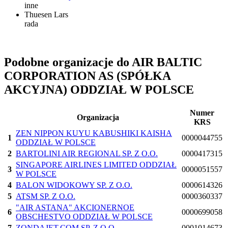
inne
Thuesen Lars
rada
Podobne organizacje do AIR BALTIC
CORPORATION AS (SPÓŁKA
AKCYJNA) ODDZIAŁ W POLSCE
Numer
Organizacja
KRS
ZEN NIPPON KUYU KABUSHIKI KAISHA
1
0000044755
ODDZIAŁ W POLSCE
2
BARTOLINI AIR REGIONAL SP. Z O.O.
0000417315
SINGAPORE AIRLINES LIMITED ODDZIAŁ
3
0000051557
W POLSCE
4
BALON WIDOKOWY SP. Z O.O.
0000614326
5
ATSM SP. Z O.O.
0000360337
"AIR ASTANA" AKCIONERNOE
6
0000699058
OBSCHESTVO ODDZIAŁ W POLSCE
7
ZONDAJET.COM SP. Z O.O.
0001014673