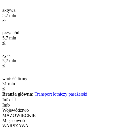
aktywa
5,7
mln
zł
przychód
5,7
mln
zł
zysk
5,7
mln
zł
wartość firmy
31
mln
zł
Branża główna:
Transport lotniczy pasażerski
Info
Info
Województwo
MAZOWIECKIE
Miejscowość
WARSZAWA