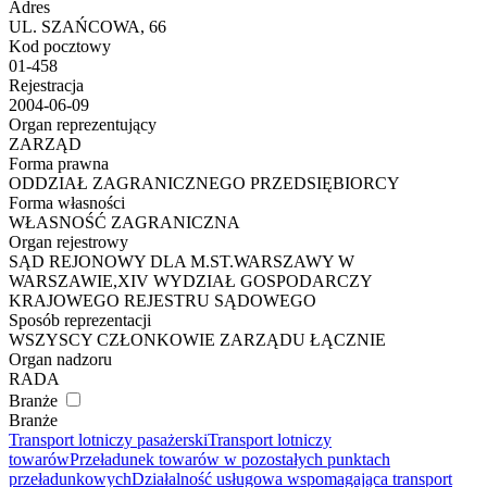
Adres
UL. SZAŃCOWA, 66
Kod pocztowy
01-458
Rejestracja
2004-06-09
Organ reprezentujący
ZARZĄD
Forma prawna
ODDZIAŁ ZAGRANICZNEGO PRZEDSIĘBIORCY
Forma własności
WŁASNOŚĆ ZAGRANICZNA
Organ rejestrowy
SĄD REJONOWY DLA M.ST.WARSZAWY W
WARSZAWIE,XIV WYDZIAŁ GOSPODARCZY
KRAJOWEGO REJESTRU SĄDOWEGO
Sposób reprezentacji
WSZYSCY CZŁONKOWIE ZARZĄDU ŁĄCZNIE
Organ nadzoru
RADA
Branże
Branże
Transport lotniczy pasażerski
Transport lotniczy
towarów
Przeładunek towarów w pozostałych punktach
przeładunkowych
Działalność usługowa wspomagająca transport