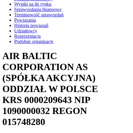
Wyniki na tle rynku
Sprawozdania finansowe
Terminowość sprawozdań
Powiązania
Historia powiązań
Udziałowcy
Reprezentacja
Podobne organizacje
AIR BALTIC
CORPORATION AS
(SPÓŁKA AKCYJNA)
ODDZIAŁ W POLSCE
KRS
0000209643
NIP
1090000032
REGON
015748280