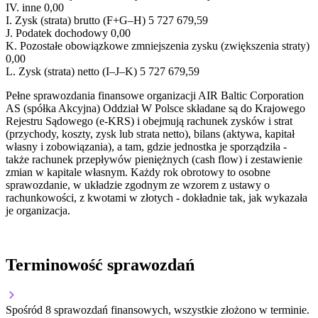
IV.
inne
0,00
I.
Zysk (strata) brutto (F+G–H)
5 727 679,59
J.
Podatek dochodowy
0,00
K.
Pozostałe obowiązkowe zmniejszenia zysku (zwiększenia straty)
0,00
L.
Zysk (strata) netto (I–J–K)
5 727 679,59
Pełne sprawozdania finansowe organizacji AIR Baltic Corporation
AS (spółka Akcyjna) Oddział W Polsce składane są do Krajowego
Rejestru Sądowego (e-KRS) i obejmują rachunek zysków i strat
(przychody, koszty, zysk lub strata netto), bilans (aktywa, kapitał
własny i zobowiązania), a tam, gdzie jednostka je sporządziła -
także rachunek przepływów pieniężnych (cash flow) i zestawienie
zmian w kapitale własnym. Każdy rok obrotowy to osobne
sprawozdanie, w układzie zgodnym ze wzorem z ustawy o
rachunkowości, z kwotami w złotych - dokładnie tak, jak wykazała
je organizacja.
Terminowość sprawozdań
Spośród 8 sprawozdań finansowych, wszystkie złożono w terminie.