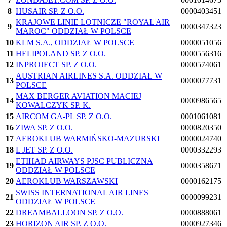
8
HUSAIR SP. Z O.O.
0000403451
KRAJOWE LINIE LOTNICZE "ROYAL AIR
9
0000347323
MAROC" ODDZIAŁ W POLSCE
10
KLM S.A., ODDZIAŁ W POLSCE
0000051056
11
HELIPOLAND SP. Z O.O.
0000556316
12
INPROJECT SP. Z O.O.
0000574061
AUSTRIAN AIRLINES S.A. ODDZIAŁ W
13
0000077731
POLSCE
MAX BERGER AVIATION MACIEJ
14
0000986565
KOWALCZYK SP. K.
15
AIRCOM GA-PL SP. Z O.O.
0001061081
16
ZIWA SP. Z O.O.
0000820350
17
AEROKLUB WARMIŃSKO-MAZURSKI
0000024740
18
L JET SP. Z O.O.
0000332293
ETIHAD AIRWAYS PJSC PUBLICZNA
19
0000358671
ODDZIAŁ W POLSCE
20
AEROKLUB WARSZAWSKI
0000162175
SWISS INTERNATIONAL AIR LINES
21
0000099231
ODDZIAŁ W POLSCE
22
DREAMBALLOON SP. Z O.O.
0000888061
23
HORIZON AIR SP. Z O.O.
0000927346