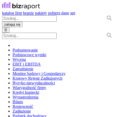
katalog firm
branże
pakiety
pobierz dane
api
zaloguj się
☰
Podsumowanie
Podstawowe wyniki
Wycena
EBIT i EBITDA
Zatrudnienie
Monitor Sądowy i Gospodarczy
Krajowy Rejestr Zadłużonych
Ryzyko niewypłacalności
Wiarygodność firmy
Kredyt kupiecki
Wynagrodzenia
Bilans
Rentowność
Zadłużenie
Podatek dochodowy