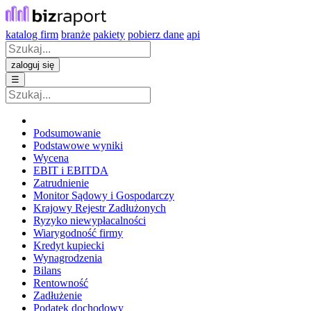
katalog firm
branże
pakiety
pobierz dane
api
zaloguj się
☰
Podsumowanie
Podstawowe wyniki
Wycena
EBIT i EBITDA
Zatrudnienie
Monitor Sądowy i Gospodarczy
Krajowy Rejestr Zadłużonych
Ryzyko niewypłacalności
Wiarygodność firmy
Kredyt kupiecki
Wynagrodzenia
Bilans
Rentowność
Zadłużenie
Podatek dochodowy