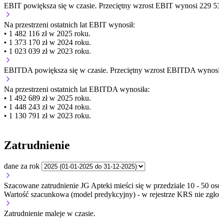
EBIT
powiększa się
w czasie.
Przeciętny wzrost EBIT wynosi 229 53
Na przestrzeni ostatnich lat EBIT wynosił:
• 1 482 116 zł w 2025 roku.
• 1 373 170 zł w 2024 roku.
• 1 023 039 zł w 2023 roku.
EBITDA
powiększa się
w czasie.
Przeciętny wzrost EBITDA wynosi 
Na przestrzeni ostatnich lat EBITDA wynosiła:
• 1 492 689 zł w 2025 roku.
• 1 448 243 zł w 2024 roku.
• 1 130 791 zł w 2023 roku.
Zatrudnienie
dane za rok
Szacowane zatrudnienie JG Apteki mieści się w przedziale 10 - 50 os
Wartość szacunkowa (model predykcyjny) - w rejestrze KRS nie zgło
Zatrudnienie
maleje
w czasie.