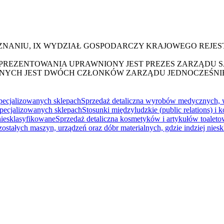
OZNANIU, IX WYDZIAŁ GOSPODARCZY KRAJOWEGO REJ
 REPREZENTOWANIA UPRAWNIONY JEST PREZES ZARZĄDU
YCH JEST DWÓCH CZŁONKÓW ZARZĄDU JEDNOCZEŚNIE
ecjalizowanych sklepach
Sprzedaż detaliczna wyrobów medycznych, 
pecjalizowanych sklepach
Stosunki międzyludzkie (public relations) i 
 niesklasyfikowane
Sprzedaż detaliczna kosmetyków i artykułów toale
ostałych maszyn, urządzeń oraz dóbr materialnych, gdzie indziej nies