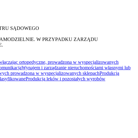
ESTRU SĄDOWEGO
 SAMODZIELNIE. W PRZYPADKU ZARZĄDU
.
włączając ortopedyczne, prowadzona w wyspecjalizowanych
komunikacja
Wynajem i zarządzanie nieruchomościami własnymi lub
towych prowadzona w wyspecjalizowanych sklepach
Produkcja
klasyfikowane
Produkcja leków i pozostałych wyrobów