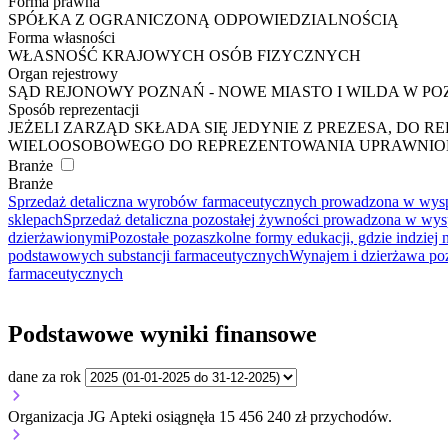
Forma prawna
SPÓŁKA Z OGRANICZONĄ ODPOWIEDZIALNOŚCIĄ
Forma własności
WŁASNOŚĆ KRAJOWYCH OSÓB FIZYCZNYCH
Organ rejestrowy
SĄD REJONOWY POZNAŃ - NOWE MIASTO I WILDA W P
Sposób reprezentacji
JEŻELI ZARZĄD SKŁADA SIĘ JEDYNIE Z PREZESA, DO
WIELOOSOBOWEGO DO REPREZENTOWANIA UPRAWNION
Branże
Branże
Sprzedaż detaliczna wyrobów farmaceutycznych prowadzona w wysp
sklepach
Sprzedaż detaliczna pozostałej żywności prowadzona w wys
dzierżawionymi
Pozostałe pozaszkolne formy edukacji, gdzie indziej
podstawowych substancji farmaceutycznych
Wynajem i dzierżawa poz
farmaceutycznych
Podstawowe wyniki finansowe
dane za rok
Organizacja JG Apteki osiągnęła 15 456 240 zł przychodów.