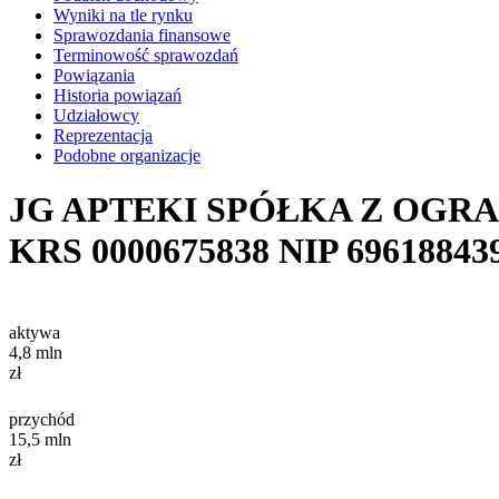
Wyniki na tle rynku
Sprawozdania finansowe
Terminowość sprawozdań
Powiązania
Historia powiązań
Udziałowcy
Reprezentacja
Podobne organizacje
JG APTEKI SPÓŁKA Z OGR
KRS
0000675838
NIP
69618843
aktywa
4,8
mln
zł
przychód
15,5
mln
zł