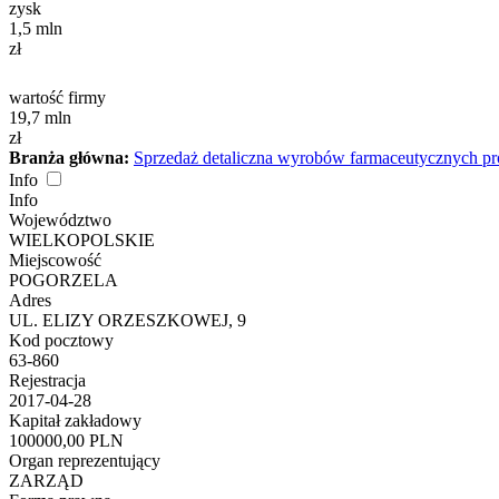
zysk
1,5
mln
zł
wartość firmy
19,7
mln
zł
Branża główna:
Sprzedaż detaliczna wyrobów farmaceutycznych p
Info
Info
Województwo
WIELKOPOLSKIE
Miejscowość
POGORZELA
Adres
UL. ELIZY ORZESZKOWEJ, 9
Kod pocztowy
63-860
Rejestracja
2017-04-28
Kapitał zakładowy
100000,00 PLN
Organ reprezentujący
ZARZĄD