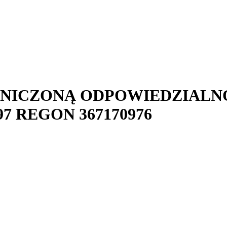
ANICZONĄ ODPOWIEDZIALN
97
REGON
367170976