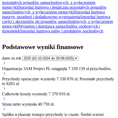
pozostałych pojazdów samochodowych, z wyłączeniem
motocykli
Sprzedaż hurtowa i detaliczna pozostałych pojazdów
samochodowych, z wyłączeniem motocykli
Sprzedaż hurtowa
maszyn, urządzeń i dodatkowego wyposażenia
Sprzedaż hurtowa
części i akcesoriów do pojazdów samochodowych, z wyłączeniem
motocykli
Wynajem i dzierżawa samochodów osobowych i
furgonetek
Sprzedaż hurtowa paliw i produktów pochodnych
Podstawowe wyniki finansowe
dane za rok
Organizacja 3AM Project PL osiągnęła 7 339 159 zł przychodów.
Przychody operacyjne wyniosły 7 330 876 zł.
Pozostałe przychody
to 8283 zł.
Całkowite koszty wyniosły 7 379 919 zł.
Strata netto wyniosła 40 759 zł.
Spółka wykazuje
rosnące
przychody w czasie.
Średni wzrost