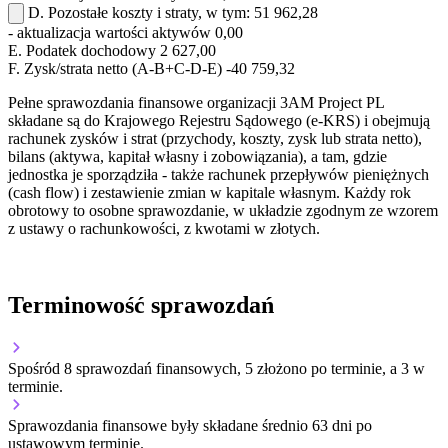
D.
Pozostałe koszty i straty, w tym:
51 962,28
- aktualizacja wartości aktywów
0,00
E.
Podatek dochodowy
2 627,00
F.
Zysk/strata netto (A-B+C-D-E)
-40 759,32
Pełne sprawozdania finansowe organizacji 3AM Project PL
składane są do Krajowego Rejestru Sądowego (e-KRS) i obejmują
rachunek zysków i strat (przychody, koszty, zysk lub strata netto),
bilans (aktywa, kapitał własny i zobowiązania), a tam, gdzie
jednostka je sporządziła - także rachunek przepływów pieniężnych
(cash flow) i zestawienie zmian w kapitale własnym. Każdy rok
obrotowy to osobne sprawozdanie, w układzie zgodnym ze wzorem
z ustawy o rachunkowości, z kwotami w złotych.
Terminowość sprawozdań
Spośród 8 sprawozdań finansowych, 5 złożono po terminie, a 3 w
terminie.
Sprawozdania finansowe były składane średnio 63 dni po
ustawowym terminie.