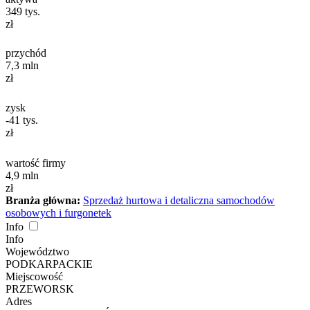
349
tys.
zł
przychód
7,3
mln
zł
zysk
-41
tys.
zł
wartość firmy
4,9
mln
zł
Branża główna:
Sprzedaż hurtowa i detaliczna samochodów
osobowych i furgonetek
Info
Info
Województwo
PODKARPACKIE
Miejscowość
PRZEWORSK
Adres