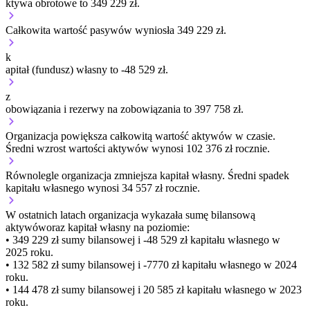
ktywa obrotowe to 349 229 zł.
Całkowita wartość pasywów wyniosła 349 229 zł.
k
apitał (fundusz) własny to -48 529 zł.
z
obowiązania i rezerwy na zobowiązania to 397 758 zł.
Organizacja
powiększa
całkowitą wartość aktywów w czasie.
Średni wzrost wartości aktywów wynosi 102 376 zł rocznie.
Równolegle organizacja
zmniejsza
kapitał własny.
Średni spadek
kapitału własnego wynosi 34 557 zł rocznie.
W ostatnich latach organizacja wykazała sumę bilansową
aktywów
oraz kapitał własny
na poziomie:
• 349 229 zł
sumy bilansowej i -48 529 zł kapitału własnego
w
2025 roku.
• 132 582 zł
sumy bilansowej i -7770 zł kapitału własnego
w 2024
roku.
• 144 478 zł
sumy bilansowej i 20 585 zł kapitału własnego
w 2023
roku.