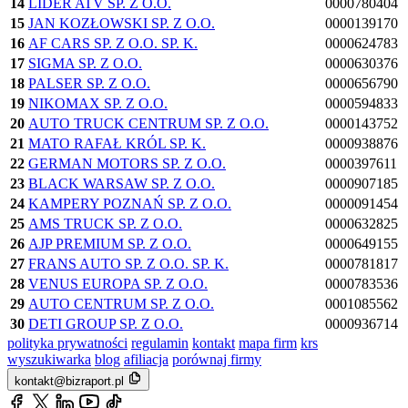
14
LIDER ATV SP. Z O.O.
0000780404
15
JAN KOZŁOWSKI SP. Z O.O.
0000139170
16
AF CARS SP. Z O.O. SP. K.
0000624783
17
SIGMA SP. Z O.O.
0000630376
18
PALSER SP. Z O.O.
0000656790
19
NIKOMAX SP. Z O.O.
0000594833
20
AUTO TRUCK CENTRUM SP. Z O.O.
0000143752
21
MATO RAFAŁ KRÓL SP. K.
0000938876
22
GERMAN MOTORS SP. Z O.O.
0000397611
23
BLACK WARSAW SP. Z O.O.
0000907185
24
KAMPERY POZNAŃ SP. Z O.O.
0000091454
25
AMS TRUCK SP. Z O.O.
0000632825
26
AJP PREMIUM SP. Z O.O.
0000649155
27
FRANS AUTO SP. Z O.O. SP. K.
0000781817
28
VENUS EUROPA SP. Z O.O.
0000783536
29
AUTO CENTRUM SP. Z O.O.
0001085562
30
DETI GROUP SP. Z O.O.
0000936714
polityka prywatności
regulamin
kontakt
mapa firm
krs
wyszukiwarka
blog
afiliacja
porównaj firmy
kontakt@bizraport.pl