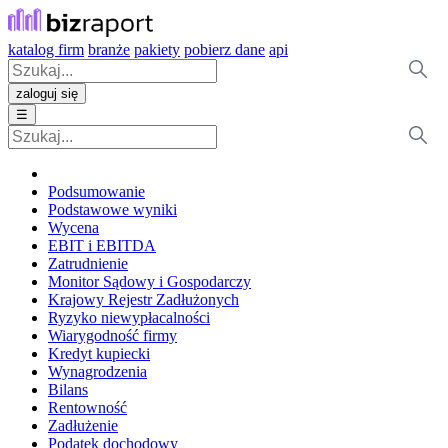
katalog firm
branże
pakiety
pobierz dane
api
zaloguj się
☰
Podsumowanie
Podstawowe wyniki
Wycena
EBIT i EBITDA
Zatrudnienie
Monitor Sądowy i Gospodarczy
Krajowy Rejestr Zadłużonych
Ryzyko niewypłacalności
Wiarygodność firmy
Kredyt kupiecki
Wynagrodzenia
Bilans
Rentowność
Zadłużenie
Podatek dochodowy