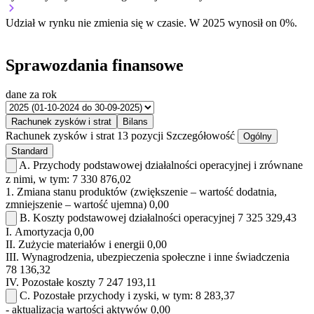
Udział w rynku
nie zmienia się w czasie.
W 2025 wynosił on 0%.
Sprawozdania finansowe
dane za rok
Rachunek zysków i strat
Bilans
Rachunek zysków i strat
13 pozycji
Szczegółowość
Ogólny
Standard
A.
Przychody podstawowej działalności operacyjnej i zrównane
z nimi, w tym:
7 330 876,02
1.
Zmiana stanu produktów (zwiększenie – wartość dodatnia,
zmniejszenie – wartość ujemna)
0,00
B.
Koszty podstawowej działalności operacyjnej
7 325 329,43
I.
Amortyzacja
0,00
II.
Zużycie materiałów i energii
0,00
III.
Wynagrodzenia, ubezpieczenia społeczne i inne świadczenia
78 136,32
IV.
Pozostałe koszty
7 247 193,11
C.
Pozostałe przychody i zyski, w tym:
8 283,37
- aktualizacja wartości aktywów
0,00