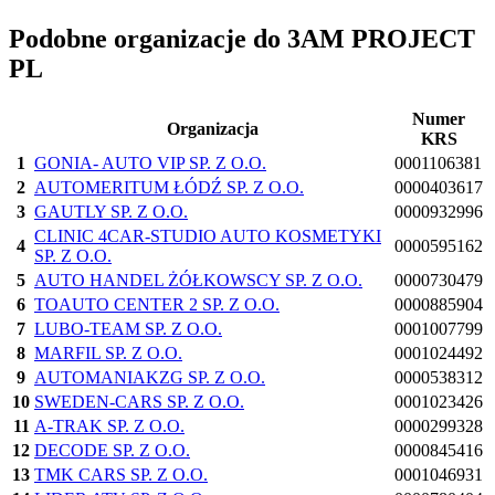
Podobne organizacje do 3AM PROJECT
PL
Numer
Organizacja
KRS
1
GONIA- AUTO VIP SP. Z O.O.
0001106381
2
AUTOMERITUM ŁÓDŹ SP. Z O.O.
0000403617
3
GAUTLY SP. Z O.O.
0000932996
CLINIC 4CAR-STUDIO AUTO KOSMETYKI
4
0000595162
SP. Z O.O.
5
AUTO HANDEL ŻÓŁKOWSCY SP. Z O.O.
0000730479
6
TOAUTO CENTER 2 SP. Z O.O.
0000885904
7
LUBO-TEAM SP. Z O.O.
0001007799
8
MARFIL SP. Z O.O.
0001024492
9
AUTOMANIAKZG SP. Z O.O.
0000538312
10
SWEDEN-CARS SP. Z O.O.
0001023426
11
A-TRAK SP. Z O.O.
0000299328
12
DECODE SP. Z O.O.
0000845416
13
TMK CARS SP. Z O.O.
0001046931