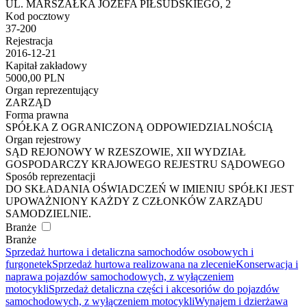
UL. MARSZAŁKA JÓZEFA PIŁSUDSKIEGO, 2
Kod pocztowy
37-200
Rejestracja
2016-12-21
Kapitał zakładowy
5000,00 PLN
Organ reprezentujący
ZARZĄD
Forma prawna
SPÓŁKA Z OGRANICZONĄ ODPOWIEDZIALNOŚCIĄ
Organ rejestrowy
SĄD REJONOWY W RZESZOWIE, XII WYDZIAŁ
GOSPODARCZY KRAJOWEGO REJESTRU SĄDOWEGO
Sposób reprezentacji
DO SKŁADANIA OŚWIADCZEŃ W IMIENIU SPÓŁKI JEST
UPOWAŻNIONY KAŻDY Z CZŁONKÓW ZARZĄDU
SAMODZIELNIE.
Branże
Branże
Sprzedaż hurtowa i detaliczna samochodów osobowych i
furgonetek
Sprzedaż hurtowa realizowana na zlecenie
Konserwacja i
naprawa pojazdów samochodowych, z wyłączeniem
motocykli
Sprzedaż detaliczna części i akcesoriów do pojazdów
samochodowych, z wyłączeniem motocykli
Wynajem i dzierżawa