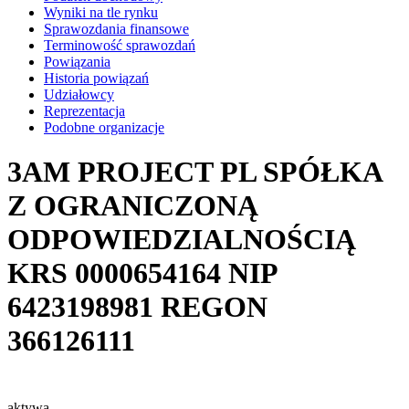
Wyniki na tle rynku
Sprawozdania finansowe
Terminowość sprawozdań
Powiązania
Historia powiązań
Udziałowcy
Reprezentacja
Podobne organizacje
3AM PROJECT PL SPÓŁKA
Z OGRANICZONĄ
ODPOWIEDZIALNOŚCIĄ
KRS
0000654164
NIP
6423198981
REGON
366126111
aktywa