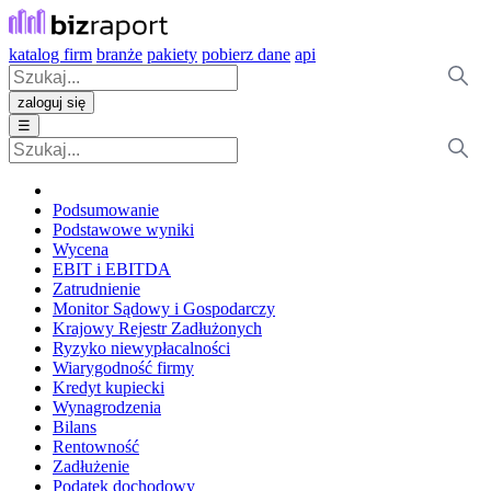
katalog firm
branże
pakiety
pobierz dane
api
zaloguj się
☰
Podsumowanie
Podstawowe wyniki
Wycena
EBIT i EBITDA
Zatrudnienie
Monitor Sądowy i Gospodarczy
Krajowy Rejestr Zadłużonych
Ryzyko niewypłacalności
Wiarygodność firmy
Kredyt kupiecki
Wynagrodzenia
Bilans
Rentowność
Zadłużenie
Podatek dochodowy