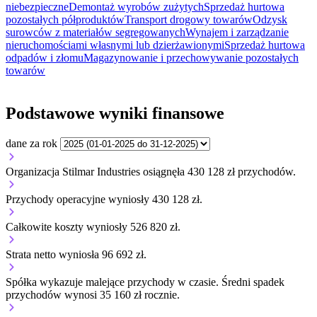
niebezpieczne
Demontaż wyrobów zużytych
Sprzedaż hurtowa
pozostałych półproduktów
Transport drogowy towarów
Odzysk
surowców z materiałów segregowanych
Wynajem i zarządzanie
nieruchomościami własnymi lub dzierżawionymi
Sprzedaż hurtowa
odpadów i złomu
Magazynowanie i przechowywanie pozostałych
towarów
Podstawowe wyniki finansowe
dane za rok
Organizacja Stilmar Industries osiągnęła 430 128 zł przychodów.
Przychody operacyjne wyniosły 430 128 zł.
Całkowite koszty wyniosły 526 820 zł.
Strata netto wyniosła 96 692 zł.
Spółka wykazuje
malejące
przychody w czasie.
Średni spadek
przychodów wynosi 35 160 zł rocznie.