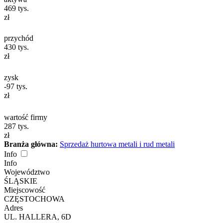
469
tys.
zł
przychód
430
tys.
zł
zysk
-97
tys.
zł
wartość firmy
287
tys.
zł
Branża główna:
Sprzedaż hurtowa metali i rud metali
Info
Info
Województwo
ŚLĄSKIE
Miejscowość
CZĘSTOCHOWA
Adres
UL. HALLERA, 6D