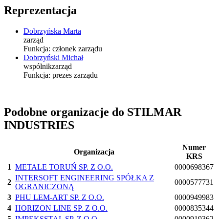
Reprezentacja
Dobrzyńska Marta
zarząd
Funkcja:
członek zarządu
Dobrzyński Michał
wspólnik
zarząd
Funkcja:
prezes zarządu
Podobne organizacje do STILMAR
INDUSTRIES
Numer
Organizacja
KRS
1
METALE TORUŃ SP. Z O.O.
0000698367
INTERSOFT ENGINEERING SPÓŁKA Z
2
0000577731
OGRANICZONĄ
3
PHU LEM-ART SP. Z O.O.
0000949983
4
HORIZON LINE SP. Z O.O.
0000835344
5
IMPEKSSTAL SP. Z O.O.
0000919362