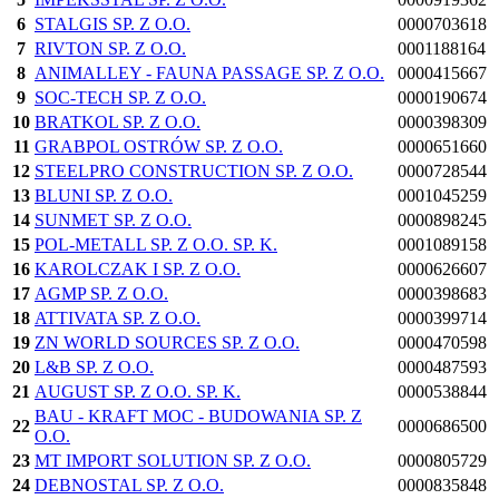
6
STALGIS SP. Z O.O.
0000703618
7
RIVTON SP. Z O.O.
0001188164
8
ANIMALLEY - FAUNA PASSAGE SP. Z O.O.
0000415667
9
SOC-TECH SP. Z O.O.
0000190674
10
BRATKOL SP. Z O.O.
0000398309
11
GRABPOL OSTRÓW SP. Z O.O.
0000651660
12
STEELPRO CONSTRUCTION SP. Z O.O.
0000728544
13
BLUNI SP. Z O.O.
0001045259
14
SUNMET SP. Z O.O.
0000898245
15
POL-METALL SP. Z O.O. SP. K.
0001089158
16
KAROLCZAK I SP. Z O.O.
0000626607
17
AGMP SP. Z O.O.
0000398683
18
ATTIVATA SP. Z O.O.
0000399714
19
ZN WORLD SOURCES SP. Z O.O.
0000470598
20
L&B SP. Z O.O.
0000487593
21
AUGUST SP. Z O.O. SP. K.
0000538844
BAU - KRAFT MOC - BUDOWANIA SP. Z
22
0000686500
O.O.
23
MT IMPORT SOLUTION SP. Z O.O.
0000805729
24
DEBNOSTAL SP. Z O.O.
0000835848