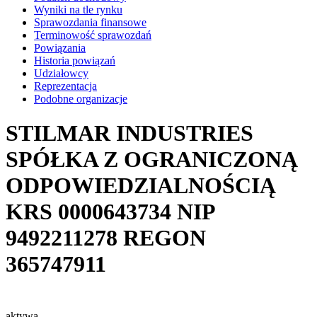
Wyniki na tle rynku
Sprawozdania finansowe
Terminowość sprawozdań
Powiązania
Historia powiązań
Udziałowcy
Reprezentacja
Podobne organizacje
STILMAR INDUSTRIES
SPÓŁKA Z OGRANICZONĄ
ODPOWIEDZIALNOŚCIĄ
KRS
0000643734
NIP
9492211278
REGON
365747911
aktywa