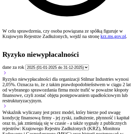
W celu sprawdzenia, czy osoba powiązana ze spółką figuruje w
Krajowym Rejestrze Zadłużonych, wejdź na stronę
krz.ms.gov.pl
.
Ryzyko niewypłacalności
dane za rok
Ryzyko niewypłacalności dla organizacji Stilmar Industries wynosi
2,05%. Oznacza to, że z takim prawdopodobieństwem w ciągu 2 lat
od wybranego sprawozdania firma może trafić w poważne kłopoty
finansowe, czyli zostać objęta postępowaniem upadłościowym lub
restrukturyzacyjnym.
Wskaźnik wyliczany jest przez model, który bierze pod uwagę
kondycję finansową firmy - jej zyski, zadłużenie, płynność i kapitał
oraz to, jak zmieniają się w czasie - a także sygnały z publicznych
rejestrów: Krajowego Rejestru Zadłużonych (KRZ), Monitora
Sądowego i Gospodarczego (MSiG) oraz historii postępowań w