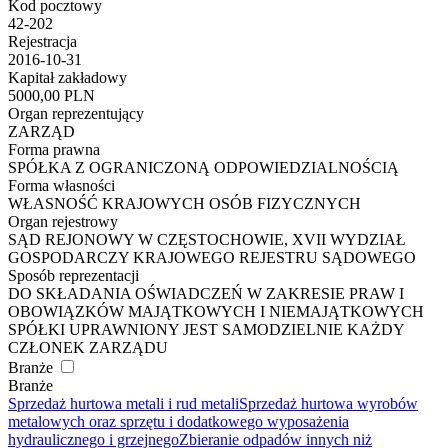
Kod pocztowy
42-202
Rejestracja
2016-10-31
Kapitał zakładowy
5000,00 PLN
Organ reprezentujący
ZARZĄD
Forma prawna
SPÓŁKA Z OGRANICZONĄ ODPOWIEDZIALNOŚCIĄ
Forma własności
WŁASNOŚĆ KRAJOWYCH OSÓB FIZYCZNYCH
Organ rejestrowy
SĄD REJONOWY W CZĘSTOCHOWIE, XVII WYDZIAŁ
GOSPODARCZY KRAJOWEGO REJESTRU SĄDOWEGO
Sposób reprezentacji
DO SKŁADANIA OŚWIADCZEŃ W ZAKRESIE PRAW I
OBOWIĄZKÓW MAJĄTKOWYCH I NIEMAJĄTKOWYCH
SPÓŁKI UPRAWNIONY JEST SAMODZIELNIE KAŻDY
CZŁONEK ZARZĄDU
Branże
Branże
Sprzedaż hurtowa metali i rud metali
Sprzedaż hurtowa wyrobów
metalowych oraz sprzętu i dodatkowego wyposażenia
hydraulicznego i grzejnego
Zbieranie odpadów innych niż