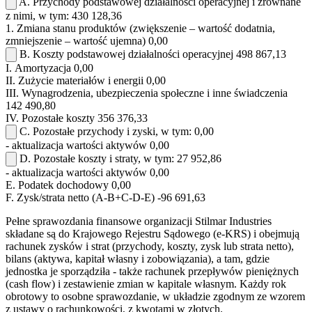
A.
Przychody podstawowej działalności operacyjnej i zrównane
z nimi, w tym:
430 128,36
1.
Zmiana stanu produktów (zwiększenie – wartość dodatnia,
zmniejszenie – wartość ujemna)
0,00
B.
Koszty podstawowej działalności operacyjnej
498 867,13
I.
Amortyzacja
0,00
II.
Zużycie materiałów i energii
0,00
III.
Wynagrodzenia, ubezpieczenia społeczne i inne świadczenia
142 490,80
IV.
Pozostałe koszty
356 376,33
C.
Pozostałe przychody i zyski, w tym:
0,00
- aktualizacja wartości aktywów
0,00
D.
Pozostałe koszty i straty, w tym:
27 952,86
- aktualizacja wartości aktywów
0,00
E.
Podatek dochodowy
0,00
F.
Zysk/strata netto (A-B+C-D-E)
-96 691,63
Pełne sprawozdania finansowe organizacji Stilmar Industries
składane są do Krajowego Rejestru Sądowego (e-KRS) i obejmują
rachunek zysków i strat (przychody, koszty, zysk lub strata netto),
bilans (aktywa, kapitał własny i zobowiązania), a tam, gdzie
jednostka je sporządziła - także rachunek przepływów pieniężnych
(cash flow) i zestawienie zmian w kapitale własnym. Każdy rok
obrotowy to osobne sprawozdanie, w układzie zgodnym ze wzorem
z ustawy o rachunkowości, z kwotami w złotych.