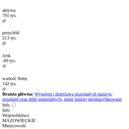
aktywa
791
tys.
zł
przychód
213
tys.
zł
zysk
-69
tys.
zł
wartość firmy
142
tys.
zł
Branża główna:
Wynajem i dzierżawa pozostałych maszyn,
urządzeń oraz dóbr materialnych, gdzie indziej niesklasyfikowane
Info
Info
Województwo
MAZOWIECKIE
Miejscowość