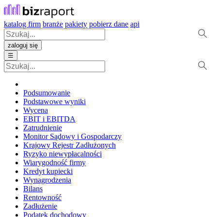
katalog firm
branże
pakiety
pobierz dane
api
zaloguj się
☰
Podsumowanie
Podstawowe wyniki
Wycena
EBIT i EBITDA
Zatrudnienie
Monitor Sądowy i Gospodarczy
Krajowy Rejestr Zadłużonych
Ryzyko niewypłacalności
Wiarygodność firmy
Kredyt kupiecki
Wynagrodzenia
Bilans
Rentowność
Zadłużenie
Podatek dochodowy