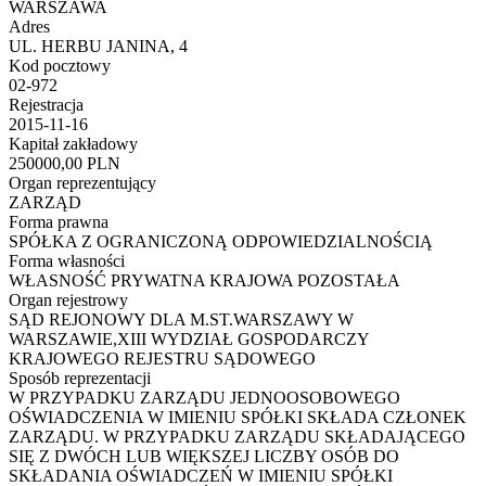
WARSZAWA
Adres
UL. HERBU JANINA, 4
Kod pocztowy
02-972
Rejestracja
2015-11-16
Kapitał zakładowy
250000,00 PLN
Organ reprezentujący
ZARZĄD
Forma prawna
SPÓŁKA Z OGRANICZONĄ ODPOWIEDZIALNOŚCIĄ
Forma własności
WŁASNOŚĆ PRYWATNA KRAJOWA POZOSTAŁA
Organ rejestrowy
SĄD REJONOWY DLA M.ST.WARSZAWY W
WARSZAWIE,XIII WYDZIAŁ GOSPODARCZY
KRAJOWEGO REJESTRU SĄDOWEGO
Sposób reprezentacji
W PRZYPADKU ZARZĄDU JEDNOOSOBOWEGO
OŚWIADCZENIA W IMIENIU SPÓŁKI SKŁADA CZŁONEK
ZARZĄDU. W PRZYPADKU ZARZĄDU SKŁADAJĄCEGO
SIĘ Z DWÓCH LUB WIĘKSZEJ LICZBY OSÓB DO
SKŁADANIA OŚWIADCZEŃ W IMIENIU SPÓŁKI