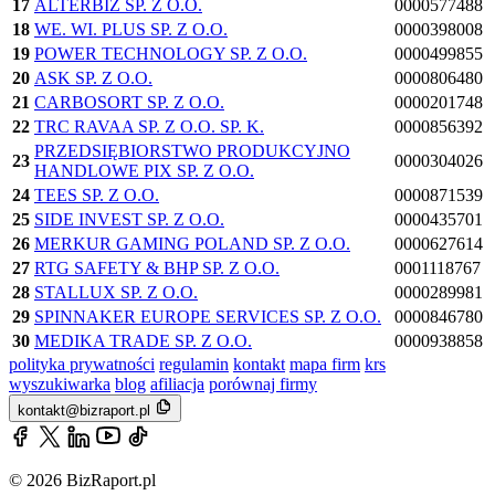
17
ALTERBIZ SP. Z O.O.
0000577488
18
WE. WI. PLUS SP. Z O.O.
0000398008
19
POWER TECHNOLOGY SP. Z O.O.
0000499855
20
ASK SP. Z O.O.
0000806480
21
CARBOSORT SP. Z O.O.
0000201748
22
TRC RAVAA SP. Z O.O. SP. K.
0000856392
PRZEDSIĘBIORSTWO PRODUKCYJNO
23
0000304026
HANDLOWE PIX SP. Z O.O.
24
TEES SP. Z O.O.
0000871539
25
SIDE INVEST SP. Z O.O.
0000435701
26
MERKUR GAMING POLAND SP. Z O.O.
0000627614
27
RTG SAFETY & BHP SP. Z O.O.
0001118767
28
STALLUX SP. Z O.O.
0000289981
29
SPINNAKER EUROPE SERVICES SP. Z O.O.
0000846780
30
MEDIKA TRADE SP. Z O.O.
0000938858
polityka prywatności
regulamin
kontakt
mapa firm
krs
wyszukiwarka
blog
afiliacja
porównaj firmy
kontakt@bizraport.pl
© 2026 BizRaport.pl