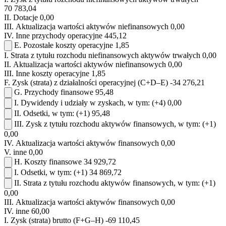
70 783,04
II.
Dotacje
0,00
III.
Aktualizacja wartości aktywów niefinansowych
0,00
IV.
Inne przychody operacyjne
445,12
E.
Pozostałe koszty operacyjne
1,85
I.
Strata z tytułu rozchodu niefinansowych aktywów trwałych
0,00
II.
Aktualizacja wartości aktywów niefinansowych
0,00
III.
Inne koszty operacyjne
1,85
F.
Zysk (strata) z działalności operacyjnej (C+D–E)
-34 276,21
G.
Przychody finansowe
95,48
I.
Dywidendy i udziały w zyskach, w tym:
(+4)
0,00
II.
Odsetki, w tym:
(+1)
95,48
III.
Zysk z tytułu rozchodu aktywów finansowych, w tym:
(+1)
0,00
IV.
Aktualizacja wartości aktywów finansowych
0,00
V.
inne
0,00
H.
Koszty finansowe
34 929,72
I.
Odsetki, w tym:
(+1)
34 869,72
II.
Strata z tytułu rozchodu aktywów finansowych, w tym:
(+1)
0,00
III.
Aktualizacja wartości aktywów finansowych
0,00
IV.
inne
60,00
I.
Zysk (strata) brutto (F+G–H)
-69 110,45