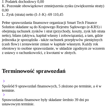
J.
Podatek dochodowy
0,00
K.
Pozostałe obowiązkowe zmniejszenia zysku (zwiększenia straty)
0,00
L.
Zysk (strata) netto (I–J–K)
-69 110,45
Pełne sprawozdania finansowe organizacji Smart Tech Finance
Solution składane są do Krajowego Rejestru Sądowego (e-KRS) i
obejmują rachunek zysków i strat (przychody, koszty, zysk lub strata
netto), bilans (aktywa, kapitał własny i zobowiązania), a tam, gdzie
jednostka je sporządziła - także rachunek przepływów pieniężnych
(cash flow) i zestawienie zmian w kapitale własnym. Każdy rok
obrotowy to osobne sprawozdanie, w układzie zgodnym ze wzorem
z ustawy o rachunkowości, z kwotami w złotych.
Terminowość sprawozdań
Spośród 9 sprawozdań finansowych, 5 złożono po terminie, a 4 w
terminie.
Sprawozdania finansowe były składane średnio 39 dni po
ustawowym terminie.