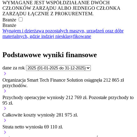
WYMAGANE JEST WSPÓŁDZIAŁANIE DWÓCH
CZŁONKÓW ZARZĄDU ALBO JEDNEGO CZŁONKA
ZARZĄDU ŁĄCZNIE Z PROKURENTEM.
Branże
Branże
Wynajem i dzierżawa pozostałych maszyn, urządzeń oraz dóbr
materialnych, gdzie indziej niesklasyfikowane
Podstawowe wyniki finansowe
dane za rok
Organizacja Smart Tech Finance Solution osiągnęła 212 865 zł
przychodów.
Przychody operacyjne wyniosły 212 769 zł.
Pozostałe przychody to
95 zł.
Całkowite koszty wyniosły 281 975 zł.
Strata netto wyniosła 69 110 zł.