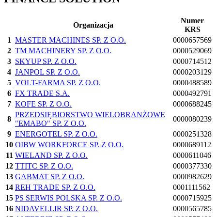
Numer
Organizacja
KRS
1
MASTER MACHINES SP. Z O.O.
0000657569
2
TM MACHINERY SP. Z O.O.
0000529069
3
SKYUP SP. Z O.O.
0000714512
4
JANPOL SP. Z O.O.
0000203129
5
VOLT-FARMA SP. Z O.O.
0000488589
6
FX TRADE S.A.
0000492791
7
KOFE SP. Z O.O.
0000688245
PRZEDSIĘBIORSTWO WIELOBRANŻOWE
8
0000080239
"EMABO" SP. Z O.O.
9
ENERGOTEL SP. Z O.O.
0000251328
10
OIBW WORKFORCE SP. Z O.O.
0000689112
11
WIELAND SP. Z O.O.
0000611046
12
TTITC SP. Z O.O.
0000377330
13
GABMAT SP. Z O.O.
0000982629
14
REH TRADE SP. Z O.O.
0001111562
15
PS SERWIS POLSKA SP. Z O.O.
0000715925
16
NIDAVELLIR SP. Z O.O.
0000565785