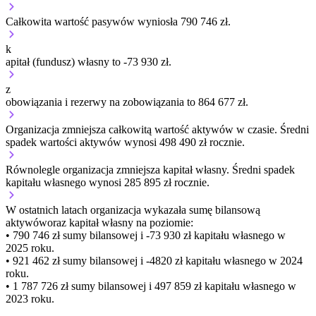
Całkowita wartość pasywów wyniosła 790 746 zł.
k
apitał (fundusz) własny to -73 930 zł.
z
obowiązania i rezerwy na zobowiązania to 864 677 zł.
Organizacja
zmniejsza
całkowitą wartość aktywów w czasie.
Średni
spadek wartości aktywów wynosi 498 490 zł rocznie.
Równolegle organizacja
zmniejsza
kapitał własny.
Średni spadek
kapitału własnego wynosi 285 895 zł rocznie.
W ostatnich latach organizacja wykazała sumę bilansową
aktywów
oraz kapitał własny
na poziomie:
• 790 746 zł
sumy bilansowej i -73 930 zł kapitału własnego
w
2025 roku.
• 921 462 zł
sumy bilansowej i -4820 zł kapitału własnego
w 2024
roku.
• 1 787 726 zł
sumy bilansowej i 497 859 zł kapitału własnego
w
2023 roku.