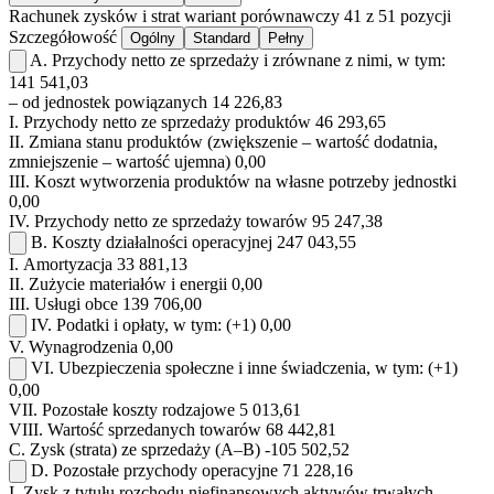
Rachunek zysków i strat
wariant porównawczy
41 z 51 pozycji
Szczegółowość
Ogólny
Standard
Pełny
A.
Przychody netto ze sprzedaży i zrównane z nimi, w tym:
141 541,03
– od jednostek powiązanych
14 226,83
I.
Przychody netto ze sprzedaży produktów
46 293,65
II.
Zmiana stanu produktów (zwiększenie – wartość dodatnia,
zmniejszenie – wartość ujemna)
0,00
III.
Koszt wytworzenia produktów na własne potrzeby jednostki
0,00
IV.
Przychody netto ze sprzedaży towarów
95 247,38
B.
Koszty działalności operacyjnej
247 043,55
I.
Amortyzacja
33 881,13
II.
Zużycie materiałów i energii
0,00
III.
Usługi obce
139 706,00
IV.
Podatki i opłaty, w tym:
(+1)
0,00
V.
Wynagrodzenia
0,00
VI.
Ubezpieczenia społeczne i inne świadczenia, w tym:
(+1)
0,00
VII.
Pozostałe koszty rodzajowe
5 013,61
VIII.
Wartość sprzedanych towarów
68 442,81
C.
Zysk (strata) ze sprzedaży (A–B)
-105 502,52
D.
Pozostałe przychody operacyjne
71 228,16
I.
Zysk z tytułu rozchodu niefinansowych aktywów trwałych