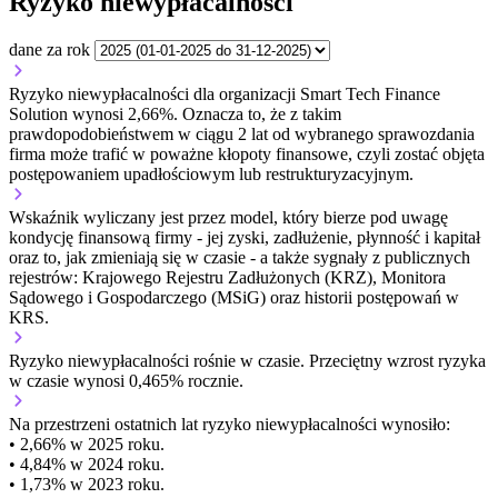
Ryzyko niewypłacalności
dane za rok
Ryzyko niewypłacalności dla organizacji Smart Tech Finance
Solution wynosi 2,66%. Oznacza to, że z takim
prawdopodobieństwem w ciągu 2 lat od wybranego sprawozdania
firma może trafić w poważne kłopoty finansowe, czyli zostać objęta
postępowaniem upadłościowym lub restrukturyzacyjnym.
Wskaźnik wyliczany jest przez model, który bierze pod uwagę
kondycję finansową firmy - jej zyski, zadłużenie, płynność i kapitał
oraz to, jak zmieniają się w czasie - a także sygnały z publicznych
rejestrów: Krajowego Rejestru Zadłużonych (KRZ), Monitora
Sądowego i Gospodarczego (MSiG) oraz historii postępowań w
KRS.
Ryzyko niewypłacalności
rośnie w czasie.
Przeciętny
wzrost
ryzyka
w czasie wynosi 0,465% rocznie.
Na przestrzeni ostatnich lat ryzyko niewypłacalności wynosiło:
• 2,66% w 2025 roku.
• 4,84% w 2024 roku.
• 1,73% w 2023 roku.