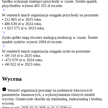
Spółka wykazuje
malejące
przychody w czasie.
Średni spadek
przychodów wynosi 405 355 zł rocznie.
W ostatnich latach organizacja osiągała przychody na poziomie:
• 212 865 zł w 2025 roku.
• 486 639 zł w 2024 roku.
• 1 023 575 zł w 2023 roku.
Zyski spółki mają
również
malejącą
tendencję w czasie.
Średni
spadek zysków wynosi 1094 zł rocznie.
W ostatnich latach organizacja osiągała zyski na poziomie:
• -69 110 zł w 2025 roku.
• -472 679 zł w 2024 roku.
• -66 922 zł w 2023 roku.
Wycena
Wartość organizacji powstaje na podstawie kluczowych
parametrów finansowych, z wykorzystaniem różnych modeli
wyceny. Ostatecznie określa się minimalną, maksymalną i średnią
wycenę.
dane za rok