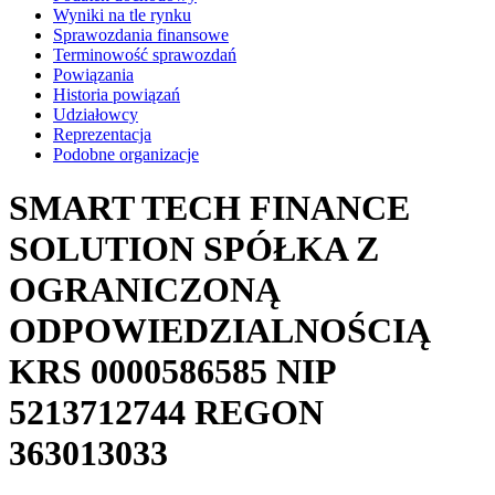
Wyniki na tle rynku
Sprawozdania finansowe
Terminowość sprawozdań
Powiązania
Historia powiązań
Udziałowcy
Reprezentacja
Podobne organizacje
SMART TECH FINANCE
SOLUTION SPÓŁKA Z
OGRANICZONĄ
ODPOWIEDZIALNOŚCIĄ
KRS
0000586585
NIP
5213712744
REGON
363013033