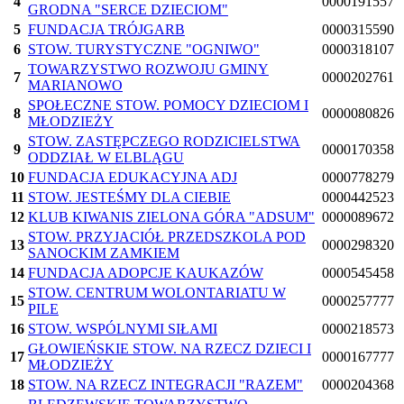
4
0000191557
GRODNA "SERCE DZIECIOM"
5
FUNDACJA TRÓJGARB
0000315590
6
STOW. TURYSTYCZNE "OGNIWO"
0000318107
TOWARZYSTWO ROZWOJU GMINY
7
0000202761
MARIANOWO
SPOŁECZNE STOW. POMOCY DZIECIOM I
8
0000080826
MŁODZIEŻY
STOW. ZASTĘPCZEGO RODZICIELSTWA
9
0000170358
ODDZIAŁ W ELBLĄGU
10
FUNDACJA EDUKACYJNA ADJ
0000778279
11
STOW. JESTEŚMY DLA CIEBIE
0000442523
12
KLUB KIWANIS ZIELONA GÓRA "ADSUM"
0000089672
STOW. PRZYJACIÓŁ PRZEDSZKOLA POD
13
0000298320
SANOCKIM ZAMKIEM
14
FUNDACJA ADOPCJE KAUKAZÓW
0000545458
STOW. CENTRUM WOLONTARIATU W
15
0000257777
PILE
16
STOW. WSPÓLNYMI SIŁAMI
0000218573
GŁOWIEŃSKIE STOW. NA RZECZ DZIECI I
17
0000167777
MŁODZIEŻY
18
STOW. NA RZECZ INTEGRACJI "RAZEM"
0000204368