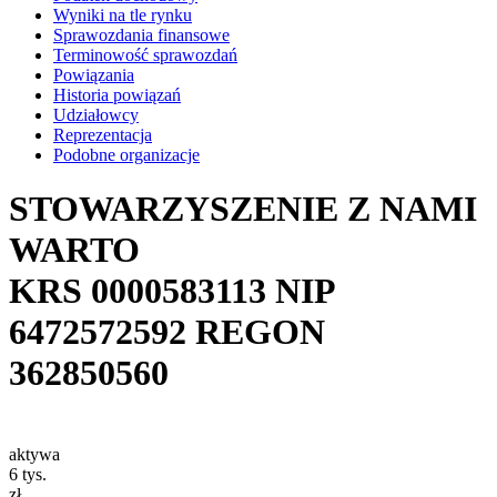
Wyniki na tle rynku
Sprawozdania finansowe
Terminowość sprawozdań
Powiązania
Historia powiązań
Udziałowcy
Reprezentacja
Podobne organizacje
STOWARZYSZENIE Z NAMI
WARTO
KRS
0000583113
NIP
6472572592
REGON
362850560
aktywa
6
tys.
zł