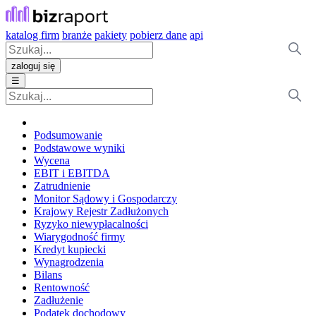
katalog firm
branże
pakiety
pobierz dane
api
zaloguj się
☰
Podsumowanie
Podstawowe wyniki
Wycena
EBIT i EBITDA
Zatrudnienie
Monitor Sądowy i Gospodarczy
Krajowy Rejestr Zadłużonych
Ryzyko niewypłacalności
Wiarygodność firmy
Kredyt kupiecki
Wynagrodzenia
Bilans
Rentowność
Zadłużenie
Podatek dochodowy