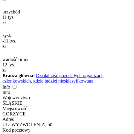
przychód
11
tys.
zł
zysk
-11
tys.
zł
wartość firmy
12
tys.
zł
Branża główna:
Działalność pozostałych organizacji
członkowskich, gdzie indziej niesklasyfikowana
Info
Info
Województwo
ŚLĄSKIE
Miejscowość
GORZYCE
Adres
UL. WYZWOLENIA, 50
Kod pocztowy