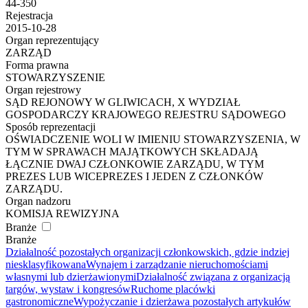
44-350
Rejestracja
2015-10-28
Organ reprezentujący
ZARZĄD
Forma prawna
STOWARZYSZENIE
Organ rejestrowy
SĄD REJONOWY W GLIWICACH, X WYDZIAŁ
GOSPODARCZY KRAJOWEGO REJESTRU SĄDOWEGO
Sposób reprezentacji
OŚWIADCZENIE WOLI W IMIENIU STOWARZYSZENIA, W
TYM W SPRAWACH MAJĄTKOWYCH SKŁADAJĄ
ŁĄCZNIE DWAJ CZŁONKOWIE ZARZĄDU, W TYM
PREZES LUB WICEPREZES I JEDEN Z CZŁONKÓW
ZARZĄDU.
Organ nadzoru
KOMISJA REWIZYJNA
Branże
Branże
Działalność pozostałych organizacji członkowskich, gdzie indziej
niesklasyfikowana
Wynajem i zarządzanie nieruchomościami
własnymi lub dzierżawionymi
Działalność związana z organizacją
targów, wystaw i kongresów
Ruchome placówki
gastronomiczne
Wypożyczanie i dzierżawa pozostałych artykułów