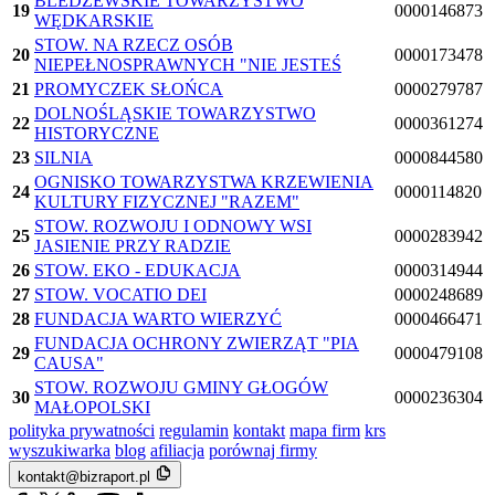
BLEDZEWSKIE TOWARZYSTWO
19
0000146873
WĘDKARSKIE
STOW. NA RZECZ OSÓB
20
0000173478
NIEPEŁNOSPRAWNYCH "NIE JESTEŚ
21
PROMYCZEK SŁOŃCA
0000279787
DOLNOŚLĄSKIE TOWARZYSTWO
22
0000361274
HISTORYCZNE
23
SILNIA
0000844580
OGNISKO TOWARZYSTWA KRZEWIENIA
24
0000114820
KULTURY FIZYCZNEJ "RAZEM"
STOW. ROZWOJU I ODNOWY WSI
25
0000283942
JASIENIE PRZY RADZIE
26
STOW. EKO - EDUKACJA
0000314944
27
STOW. VOCATIO DEI
0000248689
28
FUNDACJA WARTO WIERZYĆ
0000466471
FUNDACJA OCHRONY ZWIERZĄT "PIA
29
0000479108
CAUSA"
STOW. ROZWOJU GMINY GŁOGÓW
30
0000236304
MAŁOPOLSKI
polityka prywatności
regulamin
kontakt
mapa firm
krs
wyszukiwarka
blog
afiliacja
porównaj firmy
kontakt@bizraport.pl