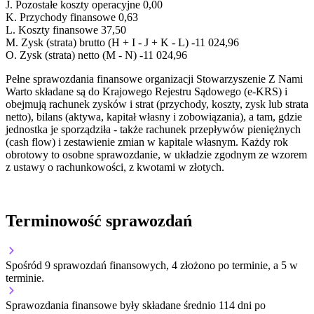
J.
Pozostałe koszty operacyjne
0,00
K.
Przychody finansowe
0,63
L.
Koszty finansowe
37,50
M.
Zysk (strata) brutto (H + I - J + K - L)
-11 024,96
O.
Zysk (strata) netto (M - N)
-11 024,96
Pełne sprawozdania finansowe organizacji Stowarzyszenie Z Nami
Warto składane są do Krajowego Rejestru Sądowego (e-KRS) i
obejmują rachunek zysków i strat (przychody, koszty, zysk lub strata
netto), bilans (aktywa, kapitał własny i zobowiązania), a tam, gdzie
jednostka je sporządziła - także rachunek przepływów pieniężnych
(cash flow) i zestawienie zmian w kapitale własnym. Każdy rok
obrotowy to osobne sprawozdanie, w układzie zgodnym ze wzorem
z ustawy o rachunkowości, z kwotami w złotych.
Terminowość sprawozdań
Spośród 9 sprawozdań finansowych, 4 złożono po terminie, a 5 w
terminie.
Sprawozdania finansowe były składane średnio 114 dni po