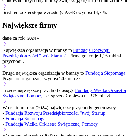
Całkowite przychody branży zwiększają się o 1,09 mld zł rocznie.
Średnia roczna stopa wzrostu (CAGR) wynosi 14,7%.
Największe firmy
dane za rok
Największa organizacja w branży to
Fundacja Rozwoju
Przedsiębiorczości "twój Startup"
. Firma generuje 1,16 mld zł
przychodu.
Druga największa organizacja w branży to
Fundacja Siepomaga
.
Przychód organizacji wynosi 502 mln zł.
Trzecie największe przychody osiąga
Fundacja Wielka Orkiestra
Świątecznej Pomocy
. Jej sprzedaż opiewa na 376 mln zł.
W ostatnim roku (2024) największe przychody generowały:
•
Fundacja Rozwoju Przedsiębiorczości "twój Startup"
•
Fundacja Siepomaga
•
Fundacja Wielka Orkiestra Świątecznej Pomocy
W poprzednim roku (2023) największe przychody generowały: