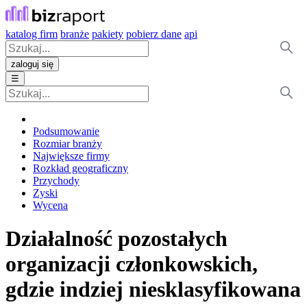
katalog firm
branże
pakiety
pobierz dane
api
zaloguj się
☰
Podsumowanie
Rozmiar branży
Największe firmy
Rozkład geograficzny
Przychody
Zyski
Wycena
Działalność pozostałych
organizacji członkowskich,
gdzie indziej niesklasyfikowana