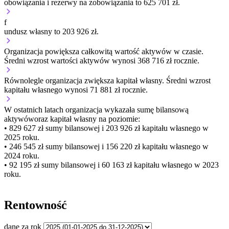
obowiązania i rezerwy na zobowiązania to 625 701 zł.
f
undusz własny to 203 926 zł.
Organizacja
powiększa
całkowitą wartość aktywów w czasie.
Średni wzrost wartości aktywów wynosi 368 716 zł rocznie.
Równolegle organizacja
zwiększa
kapitał własny.
Średni wzrost
kapitału własnego wynosi 71 881 zł rocznie.
W ostatnich latach organizacja wykazała sumę bilansową
aktywów
oraz kapitał własny
na poziomie:
• 829 627 zł
sumy bilansowej i 203 926 zł kapitału własnego
w
2025 roku.
• 246 545 zł
sumy bilansowej i 156 220 zł kapitału własnego
w
2024 roku.
• 92 195 zł
sumy bilansowej i 60 163 zł kapitału własnego
w 2023
roku.
Rentowność
dane za rok