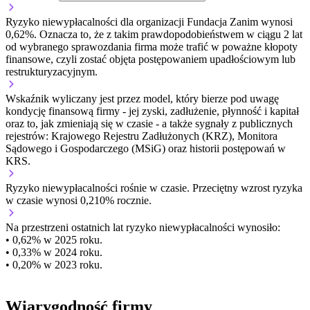
Ryzyko niewypłacalności dla organizacji Fundacja Zanim wynosi
0,62%. Oznacza to, że z takim prawdopodobieństwem w ciągu 2 lat
od wybranego sprawozdania firma może trafić w poważne kłopoty
finansowe, czyli zostać objęta postępowaniem upadłościowym lub
restrukturyzacyjnym.
Wskaźnik wyliczany jest przez model, który bierze pod uwagę
kondycję finansową firmy - jej zyski, zadłużenie, płynność i kapitał
oraz to, jak zmieniają się w czasie - a także sygnały z publicznych
rejestrów: Krajowego Rejestru Zadłużonych (KRZ), Monitora
Sądowego i Gospodarczego (MSiG) oraz historii postępowań w
KRS.
Ryzyko niewypłacalności
rośnie w czasie.
Przeciętny
wzrost
ryzyka
w czasie wynosi 0,210% rocznie.
Na przestrzeni ostatnich lat ryzyko niewypłacalności wynosiło:
• 0,62% w 2025 roku.
• 0,33% w 2024 roku.
• 0,20% w 2023 roku.
Wiarygodność firmy