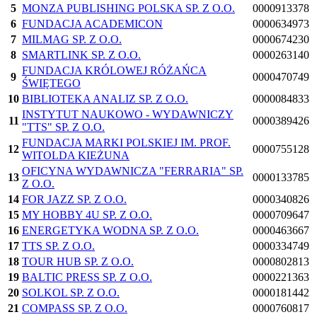
5
MONZA PUBLISHING POLSKA SP. Z O.O.
0000913378
6
FUNDACJA ACADEMICON
0000634973
7
MILMAG SP. Z O.O.
0000674230
8
SMARTLINK SP. Z O.O.
0000263140
FUNDACJA KRÓLOWEJ RÓŻAŃCA
9
0000470749
ŚWIĘTEGO
10
BIBLIOTEKA ANALIZ SP. Z O.O.
0000084833
INSTYTUT NAUKOWO - WYDAWNICZY
11
0000389426
"TTS" SP. Z O.O.
FUNDACJA MARKI POLSKIEJ IM. PROF.
12
0000755128
WITOLDA KIEŻUNA
OFICYNA WYDAWNICZA "FERRARIA" SP.
13
0000133785
Z O.O.
14
FOR JAZZ SP. Z O.O.
0000340826
15
MY HOBBY 4U SP. Z O.O.
0000709647
16
ENERGETYKA WODNA SP. Z O.O.
0000463667
17
TTS SP. Z O.O.
0000334749
18
TOUR HUB SP. Z O.O.
0000802813
19
BALTIC PRESS SP. Z O.O.
0000221363
20
SOLKOL SP. Z O.O.
0000181442
21
COMPASS SP. Z O.O.
0000760817