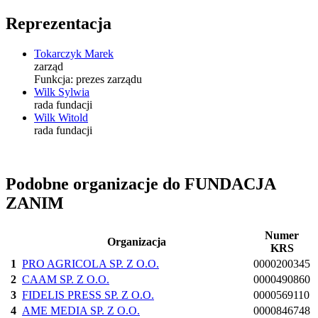
Reprezentacja
Tokarczyk Marek
zarząd
Funkcja:
prezes zarządu
Wilk Sylwia
rada fundacji
Wilk Witold
rada fundacji
Podobne organizacje do FUNDACJA
ZANIM
Numer
Organizacja
KRS
1
PRO AGRICOLA SP. Z O.O.
0000200345
2
CAAM SP. Z O.O.
0000490860
3
FIDELIS PRESS SP. Z O.O.
0000569110
4
AME MEDIA SP. Z O.O.
0000846748