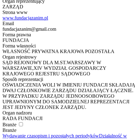
Organ reprezentujący
ZARZĄD
Strona www
www.fundacjazanim.pl
Email
fundacjazanim@gmail.com
Forma prawna
FUNDACJA
Forma własności
WŁASNOŚĆ PRYWATNA KRAJOWA POZOSTAŁA
Organ rejestrowy
SĄD REJONOWY DLA M.ST.WARSZAWY W
WARSZAWIE,XIV WYDZIAŁ GOSPODARCZY
KRAJOWEGO REJESTRU SĄDOWEGO
Sposób reprezentacji
OŚWIADCZENIA WOLI W IMIENIU FUNDACJI SKŁADAJĄ
DWAJ CZŁONKOWIE ZARZĄDU DZIAŁAJĄCY ŁĄCZNIE.
W PRZYPADKU ZARZĄDU JEDNOOSOBOWEGO
UPRAWNIONYM DO SAMODZIELNEJ REPREZENTACJI
JEST JEDYNY CZŁONEK ZARZĄDU.
Organ nadzoru
RADA FUNDACJI
Branże
Branże
Wydawanie czasopism i pozostałych periodyków
Działalność w