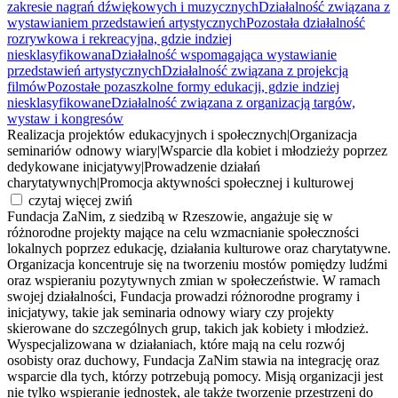
zakresie nagrań dźwiękowych i muzycznych
Działalność związana z
wystawianiem przedstawień artystycznych
Pozostała działalność
rozrywkowa i rekreacyjna, gdzie indziej
niesklasyfikowana
Działalność wspomagająca wystawianie
przedstawień artystycznych
Działalność związana z projekcją
filmów
Pozostałe pozaszkolne formy edukacji, gdzie indziej
niesklasyfikowane
Działalność związana z organizacją targów,
wystaw i kongresów
Realizacja projektów edukacyjnych i społecznych
|
Organizacja
seminariów odnowy wiary
|
Wsparcie dla kobiet i młodzieży poprzez
dedykowane inicjatywy
|
Prowadzenie działań
charytatywnych
|
Promocja aktywności społecznej i kulturowej
czytaj więcej
zwiń
Fundacja ZaNim, z siedzibą w Rzeszowie, angażuje się w
różnorodne projekty mające na celu wzmacnianie społeczności
lokalnych poprzez edukację, działania kulturowe oraz charytatywne.
Organizacja koncentruje się na tworzeniu mostów pomiędzy ludźmi
oraz wspieraniu pozytywnych zmian w społeczeństwie. W ramach
swojej działalności, Fundacja prowadzi różnorodne programy i
inicjatywy, takie jak seminaria odnowy wiary czy projekty
skierowane do szczególnych grup, takich jak kobiety i młodzież.
Wyspecjalizowana w działaniach, które mają na celu rozwój
osobisty oraz duchowy, Fundacja ZaNim stawia na integrację oraz
wsparcie dla tych, którzy potrzebują pomocy. Misją organizacji jest
nie tylko wspieranie jednostek, ale także tworzenie przestrzeni do