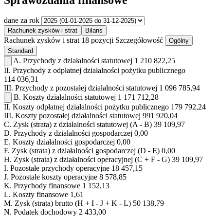
dane za rok
Rachunek zysków i strat
Bilans
Rachunek zysków i strat
18 pozycji
Szczegółowość
Ogólny
Standard
A.
Przychody z działalności statutowej
1 210 822,25
II.
Przychody z odpłatnej działalności pożytku publicznego
114 036,31
III.
Przychody z pozostałej działalności statutowej
1 096 785,94
B.
Koszty działalności statutowej
1 171 712,28
II.
Koszty odpłatnej działalności pożytku publicznego
179 792,24
III.
Koszty pozostałej działalności statutowej
991 920,04
C.
Zysk (strata) z działalności statutowej (A - B)
39 109,97
D.
Przychody z działalności gospodarczej
0,00
E.
Koszty działalności gospodarczej
0,00
F.
Zysk (strata) z działalności gospodarczej (D - E)
0,00
H.
Zysk (strata) z działalności operacyjnej (C + F - G)
39 109,97
I.
Pozostałe przychody operacyjne
18 457,15
J.
Pozostałe koszty operacyjne
8 578,85
K.
Przychody finansowe
1 152,13
L.
Koszty finansowe
1,61
M.
Zysk (strata) brutto (H + I - J + K - L)
50 138,79
N.
Podatek dochodowy
2 433,00