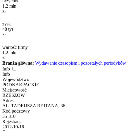
przychód
1,2
mln
zł
zysk
48
tys.
zł
wartość firmy
1,2
mln
zł
Branża główna:
Wydawanie czasopism i pozostałych periodyków
Info
Info
Województwo
PODKARPACKIE
Miejscowość
RZESZÓW
Adres
AL. TADEUSZA REJTANA, 36
Kod pocztowy
35-310
Rejestracja
2012-10-16