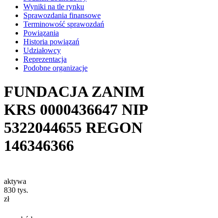
Wyniki na tle rynku
Sprawozdania finansowe
Terminowość sprawozdań
Powiązania
Historia powiązań
Udziałowcy
Reprezentacja
Podobne organizacje
FUNDACJA ZANIM
KRS
0000436647
NIP
5322044655
REGON
146346366
aktywa
830
tys.
zł