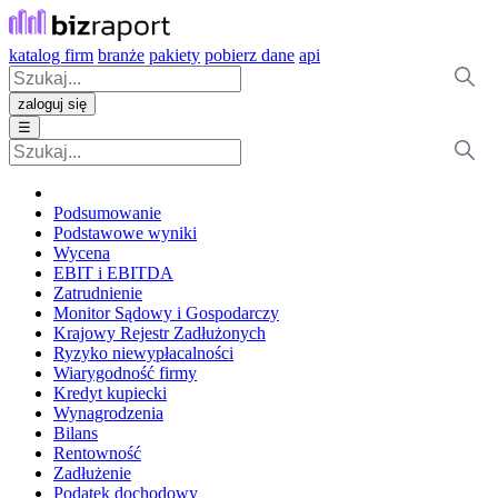
katalog firm
branże
pakiety
pobierz dane
api
zaloguj się
☰
Podsumowanie
Podstawowe wyniki
Wycena
EBIT i EBITDA
Zatrudnienie
Monitor Sądowy i Gospodarczy
Krajowy Rejestr Zadłużonych
Ryzyko niewypłacalności
Wiarygodność firmy
Kredyt kupiecki
Wynagrodzenia
Bilans
Rentowność
Zadłużenie
Podatek dochodowy