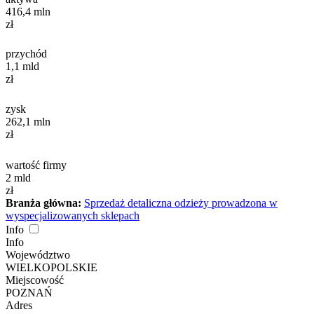
416,4
mln
zł
przychód
1,1
mld
zł
zysk
262,1
mln
zł
wartość firmy
2
mld
zł
Branża główna:
Sprzedaż detaliczna odzieży prowadzona w
wyspecjalizowanych sklepach
Info
Info
Województwo
WIELKOPOLSKIE
Miejscowość
POZNAŃ
Adres