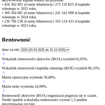
aktywów
oraz kapitał własny
na poziomie:
• 416 362 801 zł
sumy bilansowej i 272 110 825 zł kapitału
własnego
w 2025 roku.
• 369 394 081 zł
sumy bilansowej i 241 341 098 zł kapitału
własnego
w 2024 roku.
• 236 706 158 zł
sumy bilansowej i 165 124 433 zł kapitału
własnego
w 2023 roku.
Rentowność
dane za rok
Wskaźnik rentowności aktywów (ROA) wyniósł 62,95%.
Wskaźnik rentowności kapitału własnego (ROE) wyniósł 96,33%.
Marża operacyjna wyniosła 30,68%.
Marża netto wyniosła 24,99%.
Rentowność aktywów (ROA) organizacji
pogarsza się w czasie.
Średni spadek wskaźnika rentowności wynosi 1,5 punktu
procentowego rocznie.