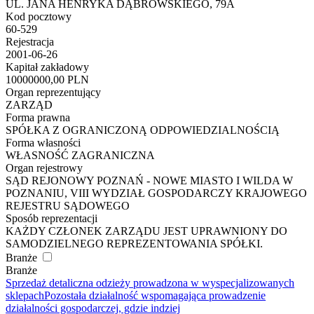
UL. JANA HENRYKA DĄBROWSKIEGO, 79A
Kod pocztowy
60-529
Rejestracja
2001-06-26
Kapitał zakładowy
10000000,00 PLN
Organ reprezentujący
ZARZĄD
Forma prawna
SPÓŁKA Z OGRANICZONĄ ODPOWIEDZIALNOŚCIĄ
Forma własności
WŁASNOŚĆ ZAGRANICZNA
Organ rejestrowy
SĄD REJONOWY POZNAŃ - NOWE MIASTO I WILDA W
POZNANIU, VIII WYDZIAŁ GOSPODARCZY KRAJOWEGO
REJESTRU SĄDOWEGO
Sposób reprezentacji
KAŻDY CZŁONEK ZARZĄDU JEST UPRAWNIONY DO
SAMODZIELNEGO REPREZENTOWANIA SPÓŁKI.
Branże
Branże
Sprzedaż detaliczna odzieży prowadzona w wyspecjalizowanych
sklepach
Pozostała działalność wspomagająca prowadzenie
działalności gospodarczej, gdzie indziej