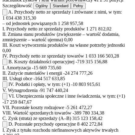
Szczegółowość
Ogólny
Standard
Pełny
A.
Przychody netto ze sprzedaży i zrównane z nimi, w tym:
1 034 438 315,30
– od jednostek powiązanych
1 258 957,58
I.
Przychody netto ze sprzedaży produktów
1 271 812,02
II.
Zmiana stanu produktów (zwiększenie – wartość dodatnia,
zmniejszenie – wartość ujemna)
0,00
III.
Koszt wytworzenia produktów na własne potrzeby jednostki
0,00
IV.
Przychody netto ze sprzedaży towarów
1 033 166 503,28
B.
Koszty działalności operacyjnej
-719 315 156,88
I.
Amortyzacja
-15 669 735,60
II.
Zużycie materiałów i energii
-24 274 777,26
III.
Usługi obce
-164 517 633,85
IV.
Podatki i opłaty, w tym:
(+1)
-10 803 915,61
V.
Wynagrodzenia
-91 747 440,24
VI.
Ubezpieczenia społeczne i inne świadczenia, w tym:
(+1)
-17 259 847,67
VII.
Pozostałe koszty rodzajowe
-5 261 472,27
VIII.
Wartość sprzedanych towarów
-389 780 334,38
C.
Zysk (strata) ze sprzedaży (A–B)
315 123 158,42
D.
Pozostałe przychody operacyjne
8 402 272,84
I.
Zysk z tytułu rozchodu niefinansowych aktywów trwałych