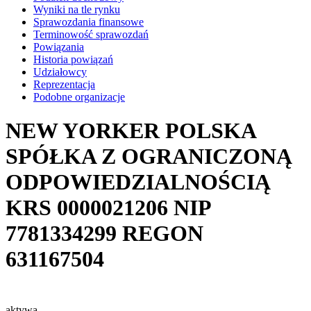
Wyniki na tle rynku
Sprawozdania finansowe
Terminowość sprawozdań
Powiązania
Historia powiązań
Udziałowcy
Reprezentacja
Podobne organizacje
NEW YORKER POLSKA
SPÓŁKA Z OGRANICZONĄ
ODPOWIEDZIALNOŚCIĄ
KRS
0000021206
NIP
7781334299
REGON
631167504
aktywa