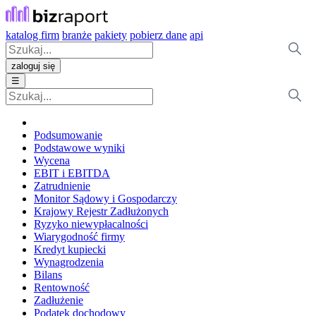
katalog firm
branże
pakiety
pobierz dane
api
zaloguj się
☰
Podsumowanie
Podstawowe wyniki
Wycena
EBIT i EBITDA
Zatrudnienie
Monitor Sądowy i Gospodarczy
Krajowy Rejestr Zadłużonych
Ryzyko niewypłacalności
Wiarygodność firmy
Kredyt kupiecki
Wynagrodzenia
Bilans
Rentowność
Zadłużenie
Podatek dochodowy