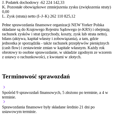
J.
Podatek dochodowy
-62 224 142,33
K.
Pozostałe obowiązkowe zmniejszenia zysku (zwiększenia straty)
0,00
L.
Zysk (strata) netto (I–J–K)
262 110 825,12
Pełne sprawozdania finansowe organizacji NEW Yorker Polska
składane są do Krajowego Rejestru Sądowego (e-KRS) i obejmują
rachunek zysków i strat (przychody, koszty, zysk lub strata netto),
bilans (aktywa, kapitał własny i zobowiązania), a tam, gdzie
jednostka je sporządziła - także rachunek przepływów pieniężnych
(cash flow) i zestawienie zmian w kapitale własnym. Każdy rok
obrotowy to osobne sprawozdanie, w układzie zgodnym ze wzorem
z ustawy o rachunkowości, z kwotami w złotych.
Terminowość sprawozdań
Spośród 9 sprawozdań finansowych, 5 złożono po terminie, a 4 w
terminie.
Sprawozdania finansowe były składane średnio 21 dni po
ustawowym terminie.