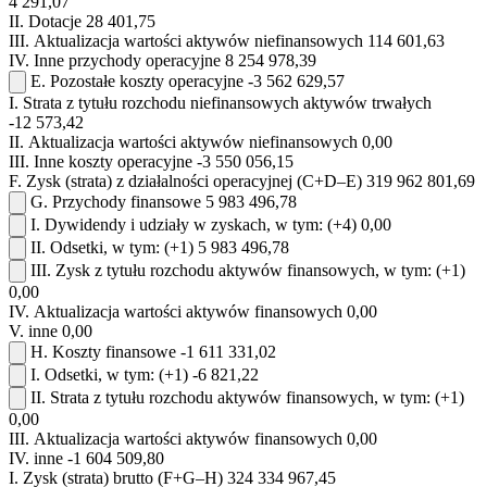
4 291,07
II.
Dotacje
28 401,75
III.
Aktualizacja wartości aktywów niefinansowych
114 601,63
IV.
Inne przychody operacyjne
8 254 978,39
E.
Pozostałe koszty operacyjne
-3 562 629,57
I.
Strata z tytułu rozchodu niefinansowych aktywów trwałych
-12 573,42
II.
Aktualizacja wartości aktywów niefinansowych
0,00
III.
Inne koszty operacyjne
-3 550 056,15
F.
Zysk (strata) z działalności operacyjnej (C+D–E)
319 962 801,69
G.
Przychody finansowe
5 983 496,78
I.
Dywidendy i udziały w zyskach, w tym:
(+4)
0,00
II.
Odsetki, w tym:
(+1)
5 983 496,78
III.
Zysk z tytułu rozchodu aktywów finansowych, w tym:
(+1)
0,00
IV.
Aktualizacja wartości aktywów finansowych
0,00
V.
inne
0,00
H.
Koszty finansowe
-1 611 331,02
I.
Odsetki, w tym:
(+1)
-6 821,22
II.
Strata z tytułu rozchodu aktywów finansowych, w tym:
(+1)
0,00
III.
Aktualizacja wartości aktywów finansowych
0,00
IV.
inne
-1 604 509,80
I.
Zysk (strata) brutto (F+G–H)
324 334 967,45