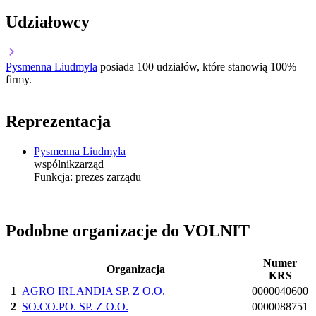
Udziałowcy
Pysmenna Liudmyla
posiada 100 udziałów, które stanowią 100%
firmy.
Reprezentacja
Pysmenna Liudmyla
wspólnik
zarząd
Funkcja:
prezes zarządu
Podobne organizacje do VOLNIT
Numer
Organizacja
KRS
1
AGRO IRLANDIA SP. Z O.O.
0000040600
2
SO.CO.PO. SP. Z O.O.
0000088751