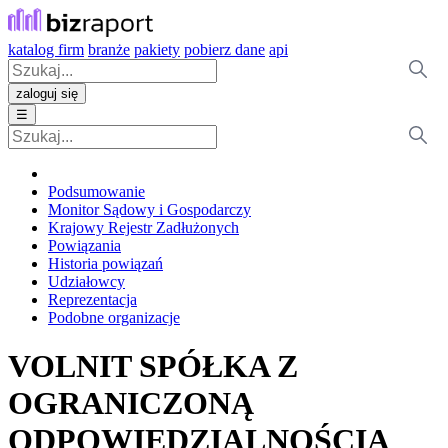
katalog firm
branże
pakiety
pobierz dane
api
zaloguj się
☰
Podsumowanie
Monitor Sądowy i Gospodarczy
Krajowy Rejestr Zadłużonych
Powiązania
Historia powiązań
Udziałowcy
Reprezentacja
Podobne organizacje
VOLNIT SPÓŁKA Z
OGRANICZONĄ
ODPOWIEDZIALNOŚCIĄ