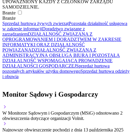
UPOWAŻNIONY KAŻDY Z CZŁONKÓW ZARZĄDU
SAMODZIELNIE.
Branże
Branże
Sprzedaż hurtowa żywych zwierząt
Pozostała działalność usługowa
w zakresie informacji
Doradztwo związane z
zarządzaniem
DZIAŁALNOŚĆ ZWIĄZANA Z
OPROGRAMOWANIEM I DORADZTWEM W ZAKRESIE
INFORMATYKI ORAZ DZIAŁALNOŚĆ
POWIĄZANA
DZIAŁALNOŚĆ ZWIĄZANA Z
ADMINISTRACYJNĄ OBSŁUGĄ BIURA I POZOSTAŁA
DZIAŁALNOŚĆ WSPOMAGAJĄCA PROWADZENIE
DZIAŁALNOŚCI GOSPODARCZEJ
Sprzedaż hurtowa
pozostałych artykułów użytku domowego
Sprzedaż hurtowa odzieży
i obuwia
Monitor Sądowy i Gospodarczy
W Monitorze Sądowym i Gospodarczym (MSiG) odnotowano
2
obwieszczenia dotyczące organizacji Volnit.
Najnowsze obwieszczenie pochodzi z dnia
13 października 2025