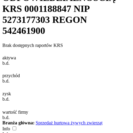
KRS
0001188847
NIP
5273177303
REGON
542461900
Brak dostępnych raportów KRS
aktywa
b.d.
przychód
b.d.
zysk
b.d.
wartość firmy
b.d.
Branża główna:
Sprzedaż hurtowa żywych zwierząt
Info