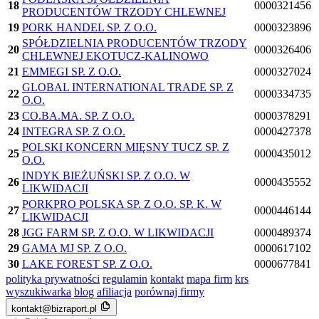
18
0000321456
PRODUCENTÓW TRZODY CHLEWNEJ
19
PORK HANDEL SP. Z O.O.
0000323896
SPÓŁDZIELNIA PRODUCENTÓW TRZODY
20
0000326406
CHLEWNEJ EKOTUCZ-KALINOWO
21
EMMEGI SP. Z O.O.
0000327024
GLOBAL INTERNATIONAL TRADE SP. Z
22
0000334735
O.O.
23
CO.BA.MA. SP. Z O.O.
0000378291
24
INTEGRA SP. Z O.O.
0000427378
POLSKI KONCERN MIĘSNY TUCZ SP. Z
25
0000435012
O.O.
INDYK BIEŻUŃSKI SP. Z O.O. W
26
0000435552
LIKWIDACJI
PORKPRO POLSKA SP. Z O.O. SP. K. W
27
0000446144
LIKWIDACJI
28
JGG FARM SP. Z O.O. W LIKWIDACJI
0000489374
29
GAMA MJ SP. Z O.O.
0000617102
30
LAKE FOREST SP. Z O.O.
0000677841
polityka prywatności
regulamin
kontakt
mapa firm
krs
wyszukiwarka
blog
afiliacja
porównaj firmy
kontakt@bizraport.pl