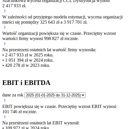
Szacunkowa wycena organizacji CCL Dystrybucja wynosi
2 417 933 zł.
W zależności od przyjętego modelu estymacji, wycena organizacji
mieści się pomiędzy 325 643 zł a 3 917 701 zł.
Wartość organizacji
powiększa się
w czasie.
Przeciętny wzrost
wartości firmy wynosi 998 827 zł rocznie.
Na przestrzeni ostatnich lat wartość firmy wynosiła:
• 2 417 933 zł w 2025 roku.
• 1 051 394 zł w 2024 roku.
• 420 278 zł w 2023 roku.
EBIT i EBITDA
dane za rok
EBIT
powiększa się
w czasie.
Przeciętny wzrost EBIT wynosi
101 746 zł rocznie.
Na przestrzeni ostatnich lat EBIT wynosił:
• 109 972 zł w 2024 roku.