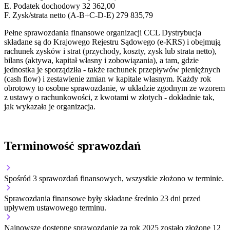
E.
Podatek dochodowy
32 362,00
F.
Zysk/strata netto (A-B+C-D-E)
279 835,79
Pełne sprawozdania finansowe organizacji CCL Dystrybucja
składane są do Krajowego Rejestru Sądowego (e-KRS) i obejmują
rachunek zysków i strat (przychody, koszty, zysk lub strata netto),
bilans (aktywa, kapitał własny i zobowiązania), a tam, gdzie
jednostka je sporządziła - także rachunek przepływów pieniężnych
(cash flow) i zestawienie zmian w kapitale własnym. Każdy rok
obrotowy to osobne sprawozdanie, w układzie zgodnym ze wzorem
z ustawy o rachunkowości, z kwotami w złotych - dokładnie tak,
jak wykazała je organizacja.
Terminowość sprawozdań
Spośród 3 sprawozdań finansowych, wszystkie złożono w terminie.
Sprawozdania finansowe były składane średnio 23 dni przed
upływem ustawowego terminu.
Najnowsze dostępne sprawozdanie za rok 2025 zostało złożone 12