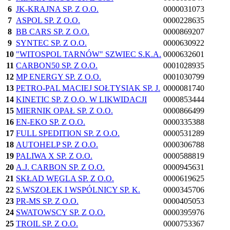
6
JK-KRAJNA SP. Z O.O.
0000031073
7
ASPOL SP. Z O.O.
0000228635
8
BB CARS SP. Z O.O.
0000869207
9
SYNTEC SP. Z O.O.
0000630922
10
"WITOSPOL TARNÓW" SZWIEC S.K.A.
0000632601
11
CARBON50 SP. Z O.O.
0001028935
12
MP ENERGY SP. Z O.O.
0001030799
13
PETRO-PAL MACIEJ SOŁTYSIAK SP. J.
0000081740
14
KINETIC SP. Z O.O. W LIKWIDACJI
0000853444
15
MIERNIK OPAŁ SP. Z O.O.
0000866499
16
EN-EKO SP. Z O.O.
0000335388
17
FULL SPEDITION SP. Z O.O.
0000531289
18
AUTOHELP SP. Z O.O.
0000306788
19
PALIWA X SP. Z O.O.
0000588819
20
A.J. CARBON SP. Z O.O.
0000945631
21
SKŁAD WĘGLA SP. Z O.O.
0000619625
22
S.WSZOŁEK I WSPÓLNICY SP. K.
0000345706
23
PR-MS SP. Z O.O.
0000405053
24
SWATOWSCY SP. Z O.O.
0000395976
25
TROIL SP. Z O.O.
0000753367