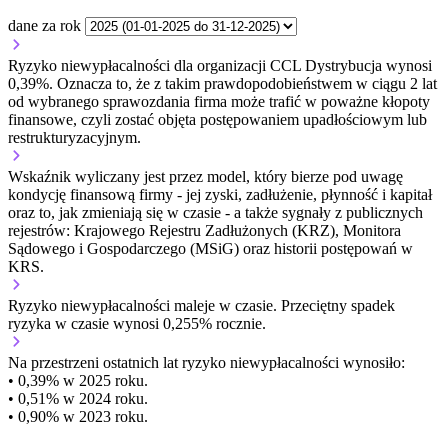
dane za rok
Ryzyko niewypłacalności dla organizacji CCL Dystrybucja wynosi
0,39%. Oznacza to, że z takim prawdopodobieństwem w ciągu 2 lat
od wybranego sprawozdania firma może trafić w poważne kłopoty
finansowe, czyli zostać objęta postępowaniem upadłościowym lub
restrukturyzacyjnym.
Wskaźnik wyliczany jest przez model, który bierze pod uwagę
kondycję finansową firmy - jej zyski, zadłużenie, płynność i kapitał
oraz to, jak zmieniają się w czasie - a także sygnały z publicznych
rejestrów: Krajowego Rejestru Zadłużonych (KRZ), Monitora
Sądowego i Gospodarczego (MSiG) oraz historii postępowań w
KRS.
Ryzyko niewypłacalności
maleje w czasie.
Przeciętny
spadek
ryzyka w czasie wynosi 0,255% rocznie.
Na przestrzeni ostatnich lat ryzyko niewypłacalności wynosiło:
• 0,39% w 2025 roku.
• 0,51% w 2024 roku.
• 0,90% w 2023 roku.