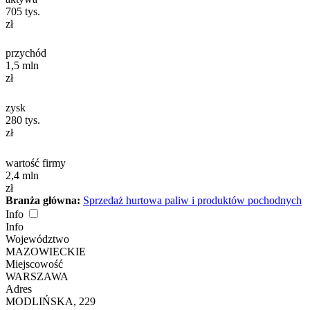
705
tys.
zł
przychód
1,5
mln
zł
zysk
280
tys.
zł
wartość firmy
2,4
mln
zł
Branża główna:
Sprzedaż hurtowa paliw i produktów pochodnych
Info
Info
Województwo
MAZOWIECKIE
Miejscowość
WARSZAWA
Adres
MODLIŃSKA, 229