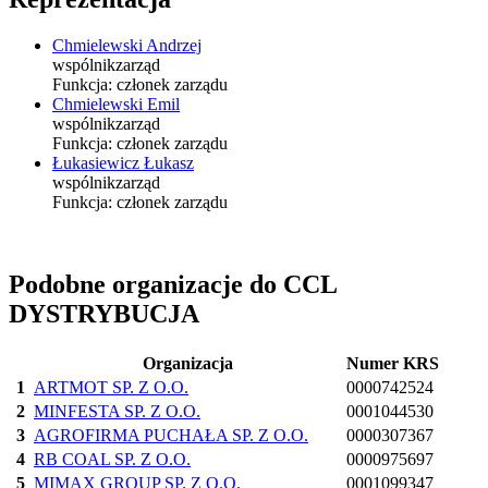
Chmielewski Andrzej
wspólnik
zarząd
Funkcja:
członek zarządu
Chmielewski Emil
wspólnik
zarząd
Funkcja:
członek zarządu
Łukasiewicz Łukasz
wspólnik
zarząd
Funkcja:
członek zarządu
Podobne organizacje do CCL
DYSTRYBUCJA
Organizacja
Numer KRS
1
ARTMOT SP. Z O.O.
0000742524
2
MINFESTA SP. Z O.O.
0001044530
3
AGROFIRMA PUCHAŁA SP. Z O.O.
0000307367
4
RB COAL SP. Z O.O.
0000975697
5
MIMAX GROUP SP. Z O.O.
0001099347