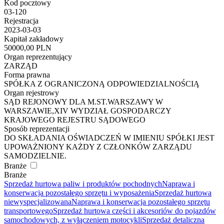
Kod pocztowy
03-120
Rejestracja
2023-03-03
Kapitał zakładowy
50000,00 PLN
Organ reprezentujący
ZARZĄD
Forma prawna
SPÓŁKA Z OGRANICZONĄ ODPOWIEDZIALNOŚCIĄ
Organ rejestrowy
SĄD REJONOWY DLA M.ST.WARSZAWY W
WARSZAWIE,XIV WYDZIAŁ GOSPODARCZY
KRAJOWEGO REJESTRU SĄDOWEGO
Sposób reprezentacji
DO SKŁADANIA OŚWIADCZEŃ W IMIENIU SPÓŁKI JEST
UPOWAŻNIONY KAŻDY Z CZŁONKÓW ZARZĄDU
SAMODZIELNIE.
Branże
Branże
Sprzedaż hurtowa paliw i produktów pochodnych
Naprawa i
konserwacja pozostałego sprzętu i wyposażenia
Sprzedaż hurtowa
niewyspecjalizowana
Naprawa i konserwacja pozostałego sprzętu
transportowego
Sprzedaż hurtowa części i akcesoriów do pojazdów
samochodowych, z wyłączeniem motocykli
Sprzedaż detaliczna