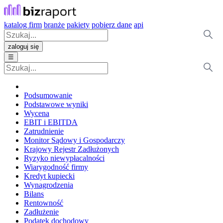
katalog firm
branże
pakiety
pobierz dane
api
zaloguj się
☰
Podsumowanie
Podstawowe wyniki
Wycena
EBIT i EBITDA
Zatrudnienie
Monitor Sądowy i Gospodarczy
Krajowy Rejestr Zadłużonych
Ryzyko niewypłacalności
Wiarygodność firmy
Kredyt kupiecki
Wynagrodzenia
Bilans
Rentowność
Zadłużenie
Podatek dochodowy