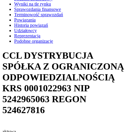
Wyniki na tle rynku
Sprawozdania finansowe
Terminowość sprawozdań
Powiązania
Historia powiązań
Udziałowcy
Reprezentacja
Podobne organizacje
CCL DYSTRYBUCJA
SPÓŁKA Z OGRANICZONĄ
ODPOWIEDZIALNOŚCIĄ
KRS
0001022963
NIP
5242965063
REGON
524627816
aktywa