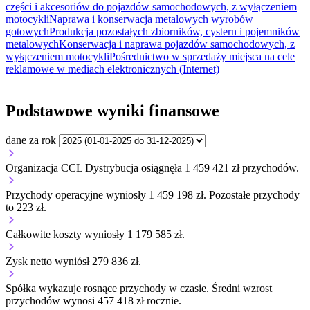
części i akcesoriów do pojazdów samochodowych, z wyłączeniem
motocykli
Naprawa i konserwacja metalowych wyrobów
gotowych
Produkcja pozostałych zbiorników, cystern i pojemników
metalowych
Konserwacja i naprawa pojazdów samochodowych, z
wyłączeniem motocykli
Pośrednictwo w sprzedaży miejsca na cele
reklamowe w mediach elektronicznych (Internet)
Podstawowe wyniki finansowe
dane za rok
Organizacja CCL Dystrybucja osiągnęła 1 459 421 zł przychodów.
Przychody operacyjne wyniosły 1 459 198 zł.
Pozostałe przychody
to 223 zł.
Całkowite koszty wyniosły 1 179 585 zł.
Zysk netto wyniósł 279 836 zł.
Spółka wykazuje
rosnące
przychody w czasie.
Średni wzrost
przychodów wynosi 457 418 zł rocznie.