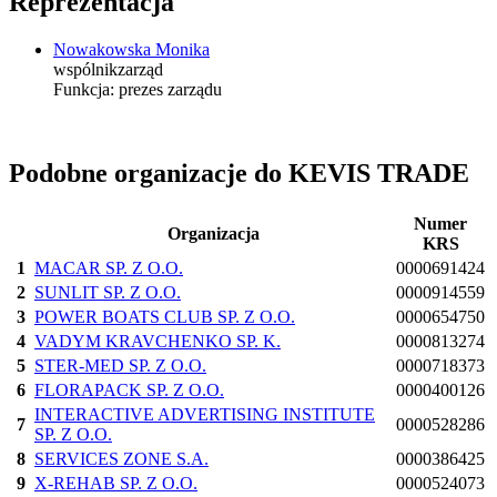
Reprezentacja
Nowakowska Monika
wspólnik
zarząd
Funkcja:
prezes zarządu
Podobne organizacje do KEVIS TRADE
Numer
Organizacja
KRS
1
MACAR SP. Z O.O.
0000691424
2
SUNLIT SP. Z O.O.
0000914559
3
POWER BOATS CLUB SP. Z O.O.
0000654750
4
VADYM KRAVCHENKO SP. K.
0000813274
5
STER-MED SP. Z O.O.
0000718373
6
FLORAPACK SP. Z O.O.
0000400126
INTERACTIVE ADVERTISING INSTITUTE
7
0000528286
SP. Z O.O.
8
SERVICES ZONE S.A.
0000386425
9
X-REHAB SP. Z O.O.
0000524073