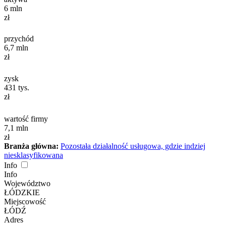
6
mln
zł
przychód
6,7
mln
zł
zysk
431
tys.
zł
wartość firmy
7,1
mln
zł
Branża główna:
Pozostała działalność usługowa, gdzie indziej
niesklasyfikowana
Info
Info
Województwo
ŁÓDZKIE
Miejscowość
ŁÓDŹ
Adres