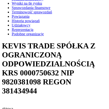
Wyniki na tle rynku
Sprawozdania finansowe
Terminowość sprawozdań
Powiązania
Historia powiązań
Udziałowcy
Reprezentacja
Podobne organizacje
KEVIS TRADE SPÓŁKA Z
OGRANICZONĄ
ODPOWIEDZIALNOŚCIĄ
KRS
0000750632
NIP
9820381098
REGON
381434944
aktywa