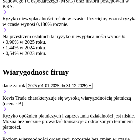
Sądowego i Gospodarczego (MSiG) oraz historii postępowań w
KRS.
Ryzyko niewypłacalności
rośnie w czasie.
Przeciętny
wzrost
ryzyka
w czasie wynosi 0,180% rocznie.
Na przestrzeni ostatnich lat ryzyko niewypłacalności wynosiło:
• 0,90% w 2025 roku.
• 1,44% w 2024 roku.
• 0,54% w 2023 roku.
Wiarygodność firmy
dane za rok
Kevis Trade charakteryzuje się wysoką wiarygodnością płatniczą
(ocena: B).
Ryzyko opóźnień płatniczych i zaprzestania działalności jest niskie.
Można bezpiecznie prowadzić transakcje z odroczonym terminem
płatności.
Poziom wiarygodności organizacji
pozostaje bez zmian w czasie.