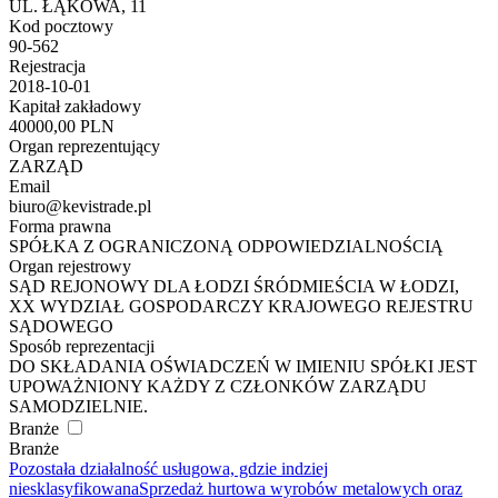
UL. ŁĄKOWA, 11
Kod pocztowy
90-562
Rejestracja
2018-10-01
Kapitał zakładowy
40000,00 PLN
Organ reprezentujący
ZARZĄD
Email
biuro@kevistrade.pl
Forma prawna
SPÓŁKA Z OGRANICZONĄ ODPOWIEDZIALNOŚCIĄ
Organ rejestrowy
SĄD REJONOWY DLA ŁODZI ŚRÓDMIEŚCIA W ŁODZI,
XX WYDZIAŁ GOSPODARCZY KRAJOWEGO REJESTRU
SĄDOWEGO
Sposób reprezentacji
DO SKŁADANIA OŚWIADCZEŃ W IMIENIU SPÓŁKI JEST
UPOWAŻNIONY KAŻDY Z CZŁONKÓW ZARZĄDU
SAMODZIELNIE.
Branże
Branże
Pozostała działalność usługowa, gdzie indziej
niesklasyfikowana
Sprzedaż hurtowa wyrobów metalowych oraz