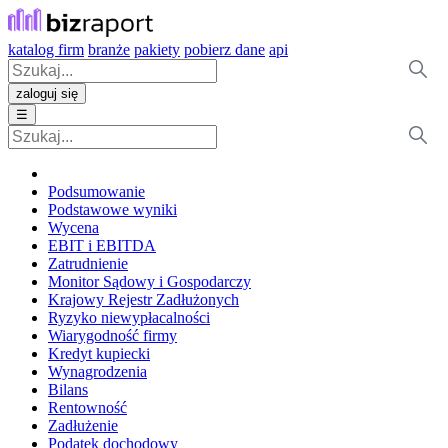
katalog firm
branże
pakiety
pobierz dane
api
zaloguj się
☰
Podsumowanie
Podstawowe wyniki
Wycena
EBIT i EBITDA
Zatrudnienie
Monitor Sądowy i Gospodarczy
Krajowy Rejestr Zadłużonych
Ryzyko niewypłacalności
Wiarygodność firmy
Kredyt kupiecki
Wynagrodzenia
Bilans
Rentowność
Zadłużenie
Podatek dochodowy