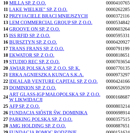
10
MILLA SP. Z O.O.
0000410765
11
LAKE WIELKIE" SP. Z O.O.
0000262285
12
PRZYJACIELE BRACI MNIEJSZYCH
0000372116
13
LEM COMMERCIAL GROUP SP. Z O.O.
0000534842
14
GROOVE ON SP. Z O.O.
0000603264
15
ISS RFID SP. Z O.O.
0000595331
16
BURSZTYN SP. Z O.O.
0000420927
17
TRANS FRANS SP. Z O.O.
0000791199
18
EKWATOR SP. Z O.O.
0000818651
19
STUDIO REC SP. Z O.O.
0000703654
20
AWIAR POLSKA SP. Z O.O. SP. K.
0000770135
21
ERKA AGNIESZKA KUNCA S.K.A.
0000973297
22
IDEALAB VENTURE CAPITAL SP. Z O.O.
0000424166
23
DOMINION SP. Z O.O.
0000652659
ART GLASS-IGP MAŁOPOLSKA SP. Z O.O.
24
0000168687
W LIKWIDACJI
25
AFP SP. Z O.O.
0000803214
26
FUNDACJA SIÓSTR ŚW. DOMINIKA
0000698914
27
PARKING POLSKA SP. Z O.O.
0000357515
28
AMG HOLDING SP. Z O.O.
0000887651
29
FUNDACJA POMOC RODZINIE
0000151624