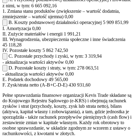
z nimi, w tym:
6 665 092,16
1.
Zmiana stanu produktów (zwiększenie – wartość dodatnia,
zmniejszenie – wartość ujemna)
0,00
B.
Koszty podstawowej działalności operacyjnej
5 909 851,99
I.
Amortyzacja
0,00
II.
Zużycie materiałów i energii
1 991,21
III.
Wynagrodzenia, ubezpieczenia społeczne i inne świadczenia
45 118,28
IV.
Pozostałe koszty
5 862 742,50
C.
Pozostałe przychody i zyski, w tym:
3 319,94
- aktualizacja wartości aktywów
0,00
D.
Pozostałe koszty i straty, w tym:
278 063,51
- aktualizacja wartości aktywów
0,00
E.
Podatek dochodowy
49 565,00
F.
Zysk/strata netto (A-B+C-D-E)
430 931,60
Pełne sprawozdania finansowe organizacji Kevis Trade składane są
do Krajowego Rejestru Sądowego (e-KRS) i obejmują rachunek
zysków i strat (przychody, koszty, zysk lub strata netto), bilans
(aktywa, kapitał własny i zobowiązania), a tam, gdzie jednostka je
sporządziła - także rachunek przepływów pieniężnych (cash flow) i
zestawienie zmian w kapitale własnym. Każdy rok obrotowy to
osobne sprawozdanie, w układzie zgodnym ze wzorem z ustawy o
rachunkowości, z kwotami w złotych.