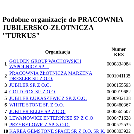
Podobne organizacje do PRACOWNIA
JUBILERSKO-ZŁOTNICZA
"TURKUS"
Numer
Organizacja
KRS
GOLDEN GROUP WACHOWSKI I
1
0000834984
WSPÓLNICY SP. J.
PRACOWNIA ZŁOTNICZA MARZENA
2
0001041135
DRESLER SP. Z O.O.
3
JUBILER SP. Z O.O.
0000155593
4
GOLD FOX SP. Z O.O.
0000919682
5
JUBILER ŁUKASZEWICZ SP. Z O.O.
0000932138
6
WHITE STONE SP. Z O.O.
0000460367
7
JUBILER ELLIE SP. Z O.O.
0000665607
8
LEWANOWICZ ENTERPRISE SP. Z O.O.
0000471628
9
PRZYBYŁOWICZ SP. Z O.O.
0000575535
10
KAREA GEMSTONE SPACE SP. Z O.O. SP. K.
0000803922