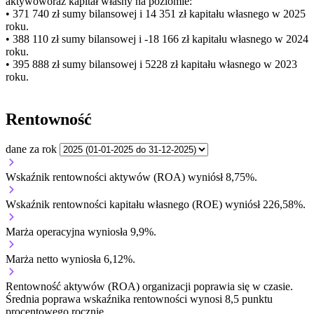
aktywów
oraz kapitał własny
na poziomie:
• 371 740 zł
sumy bilansowej i 14 351 zł kapitału własnego
w 2025
roku.
• 388 110 zł
sumy bilansowej i -18 166 zł kapitału własnego
w 2024
roku.
• 395 888 zł
sumy bilansowej i 5228 zł kapitału własnego
w 2023
roku.
Rentowność
dane za rok
Wskaźnik rentowności aktywów (ROA) wyniósł 8,75%.
Wskaźnik rentowności kapitału własnego (ROE) wyniósł 226,58%.
Marża operacyjna wyniosła 9,9%.
Marża netto wyniosła 6,12%.
Rentowność aktywów (ROA) organizacji
poprawia się w czasie.
Średnia poprawa wskaźnika rentowności wynosi 8,5 punktu
procentowego rocznie.