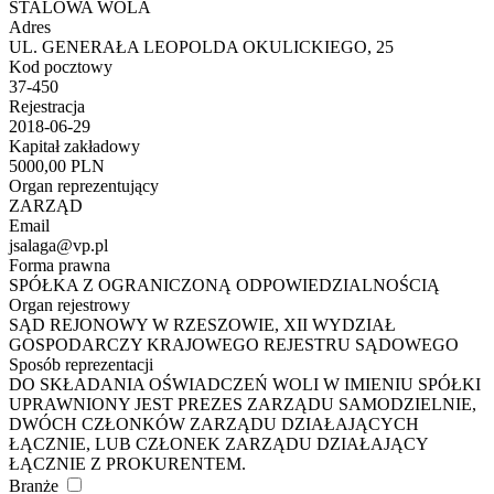
STALOWA WOLA
Adres
UL. GENERAŁA LEOPOLDA OKULICKIEGO, 25
Kod pocztowy
37-450
Rejestracja
2018-06-29
Kapitał zakładowy
5000,00 PLN
Organ reprezentujący
ZARZĄD
Email
jsalaga@vp.pl
Forma prawna
SPÓŁKA Z OGRANICZONĄ ODPOWIEDZIALNOŚCIĄ
Organ rejestrowy
SĄD REJONOWY W RZESZOWIE, XII WYDZIAŁ
GOSPODARCZY KRAJOWEGO REJESTRU SĄDOWEGO
Sposób reprezentacji
DO SKŁADANIA OŚWIADCZEŃ WOLI W IMIENIU SPÓŁKI
UPRAWNIONY JEST PREZES ZARZĄDU SAMODZIELNIE,
DWÓCH CZŁONKÓW ZARZĄDU DZIAŁAJĄCYCH
ŁĄCZNIE, LUB CZŁONEK ZARZĄDU DZIAŁAJĄCY
ŁĄCZNIE Z PROKURENTEM.
Branże