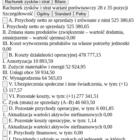
Rachunek zysków i strat
Bilans
Rachunek zysków i strat
wariant porównawczy
28 z 35 pozycji
Szczegółowość
Ogólny
Standard
Pełny
A.
Przychody netto ze sprzedaży i zrównane z nimi
525 380,65
I.
Przychody netto ze sprzedaży
525 380,65
II.
Zmiana stanu produktów (zwiększenie – wartość dodatnia,
zmniejszenie – wartość ujemna)
0,00
III.
Koszt wytworzenia produktów na własne potrzeby jednostki
0,00
B.
Koszty działalności operacyjnej
478 777,15
I.
Amortyzacja
10 893,59
II.
Zużycie materiałów i energii
52 924,95
III.
Usługi obce
59 934,50
IV.
Wynagrodzenia
64 565,03
V.
Ubezpieczenia społeczne i inne świadczenia, w tym:
(+1)
13 117,57
VI.
Pozostałe koszty, w tym:
(+1)
277 341,51
C.
Zysk (strata) ze sprzedaży (A–B)
46 603,50
D.
Pozostałe przychody operacyjne, w tym:
6 001,85
1.
Aktualizacja wartości aktywów niefinansowych
0,00
E.
Pozostałe koszty operacyjne, w tym:
1,14
1.
Aktualizacja wartości aktywów niefinansowych
0,00
F.
Przychody finansowe, w tym:
0,00
I.
Dywidendy i udziały w zyskach od jednostek, w których