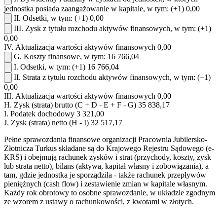
jednostka posiada zaangażowanie w kapitale, w tym:
(+1)
0,00
II.
Odsetki, w tym:
(+1)
0,00
III.
Zysk z tytułu rozchodu aktywów finansowych, w tym:
(+1)
0,00
IV.
Aktualizacja wartości aktywów finansowych
0,00
G.
Koszty finansowe, w tym:
16 766,04
I.
Odsetki, w tym:
(+1)
16 766,04
II.
Strata z tytułu rozchodu aktywów finansowych, w tym:
(+1)
0,00
III.
Aktualizacja wartości aktywów finansowych
0,00
H.
Zysk (strata) brutto (C + D - E + F - G)
35 838,17
I.
Podatek dochodowy
3 321,00
J.
Zysk (strata) netto (H - I)
32 517,17
Pełne sprawozdania finansowe organizacji Pracownia Jubilersko-
Złotnicza Turkus składane są do Krajowego Rejestru Sądowego (e-
KRS) i obejmują rachunek zysków i strat (przychody, koszty, zysk
lub strata netto), bilans (aktywa, kapitał własny i zobowiązania), a
tam, gdzie jednostka je sporządziła - także rachunek przepływów
pieniężnych (cash flow) i zestawienie zmian w kapitale własnym.
Każdy rok obrotowy to osobne sprawozdanie, w układzie zgodnym
ze wzorem z ustawy o rachunkowości, z kwotami w złotych.