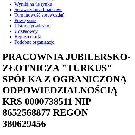
Wyniki na tle rynku
Sprawozdania finansowe
Terminowość sprawozdań
Powiązania
Historia powiązań
Udziałowcy
Reprezentacja
Podobne organizacje
PRACOWNIA JUBILERSKO-
ZŁOTNICZA "TURKUS"
SPÓŁKA Z OGRANICZONĄ
ODPOWIEDZIALNOŚCIĄ
KRS
0000738511
NIP
8652568877
REGON
380629456