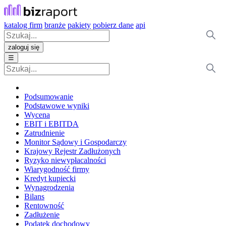
katalog firm
branże
pakiety
pobierz dane
api
zaloguj się
☰
Podsumowanie
Podstawowe wyniki
Wycena
EBIT i EBITDA
Zatrudnienie
Monitor Sądowy i Gospodarczy
Krajowy Rejestr Zadłużonych
Ryzyko niewypłacalności
Wiarygodność firmy
Kredyt kupiecki
Wynagrodzenia
Bilans
Rentowność
Zadłużenie
Podatek dochodowy