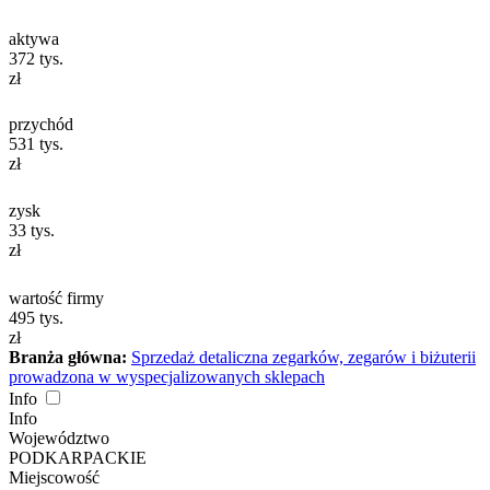
aktywa
372
tys.
zł
przychód
531
tys.
zł
zysk
33
tys.
zł
wartość firmy
495
tys.
zł
Branża główna:
Sprzedaż detaliczna zegarków, zegarów i biżuterii
prowadzona w wyspecjalizowanych sklepach
Info
Info
Województwo
PODKARPACKIE
Miejscowość