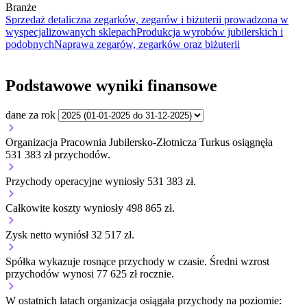
Branże
Sprzedaż detaliczna zegarków, zegarów i biżuterii prowadzona w
wyspecjalizowanych sklepach
Produkcja wyrobów jubilerskich i
podobnych
Naprawa zegarów, zegarków oraz biżuterii
Podstawowe wyniki finansowe
dane za rok
Organizacja Pracownia Jubilersko-Złotnicza Turkus osiągnęła
531 383 zł przychodów.
Przychody operacyjne wyniosły 531 383 zł.
Całkowite koszty wyniosły 498 865 zł.
Zysk netto wyniósł 32 517 zł.
Spółka wykazuje
rosnące
przychody w czasie.
Średni wzrost
przychodów wynosi 77 625 zł rocznie.
W ostatnich latach organizacja osiągała przychody na poziomie: