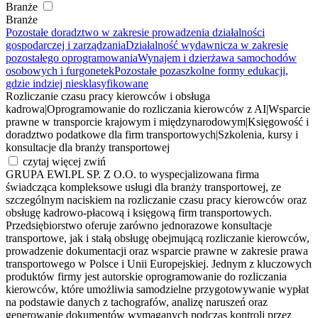
Branże
Branże
Pozostałe doradztwo w zakresie prowadzenia działalności
gospodarczej i zarządzania
Działalność wydawnicza w zakresie
pozostałego oprogramowania
Wynajem i dzierżawa samochodów
osobowych i furgonetek
Pozostałe pozaszkolne formy edukacji,
gdzie indziej niesklasyfikowane
Rozliczanie czasu pracy kierowców i obsługa
kadrowa
|
Oprogramowanie do rozliczania kierowców z AI
|
Wsparcie
prawne w transporcie krajowym i międzynarodowym
|
Księgowość i
doradztwo podatkowe dla firm transportowych
|
Szkolenia, kursy i
konsultacje dla branży transportowej
czytaj więcej
zwiń
GRUPA EWI.PL SP. Z O.O. to wyspecjalizowana firma
świadcząca kompleksowe usługi dla branży transportowej, ze
szczególnym naciskiem na rozliczanie czasu pracy kierowców oraz
obsługę kadrowo-płacową i księgową firm transportowych.
Przedsiębiorstwo oferuje zarówno jednorazowe konsultacje
transportowe, jak i stałą obsługę obejmującą rozliczanie kierowców,
prowadzenie dokumentacji oraz wsparcie prawne w zakresie prawa
transportowego w Polsce i Unii Europejskiej. Jednym z kluczowych
produktów firmy jest autorskie oprogramowanie do rozliczania
kierowców, które umożliwia samodzielne przygotowywanie wypłat
na podstawie danych z tachografów, analizę naruszeń oraz
generowanie dokumentów wymaganych podczas kontroli przez