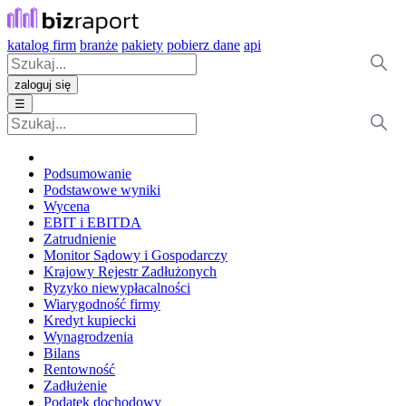
katalog firm
branże
pakiety
pobierz dane
api
zaloguj się
☰
Podsumowanie
Podstawowe wyniki
Wycena
EBIT i EBITDA
Zatrudnienie
Monitor Sądowy i Gospodarczy
Krajowy Rejestr Zadłużonych
Ryzyko niewypłacalności
Wiarygodność firmy
Kredyt kupiecki
Wynagrodzenia
Bilans
Rentowność
Zadłużenie
Podatek dochodowy