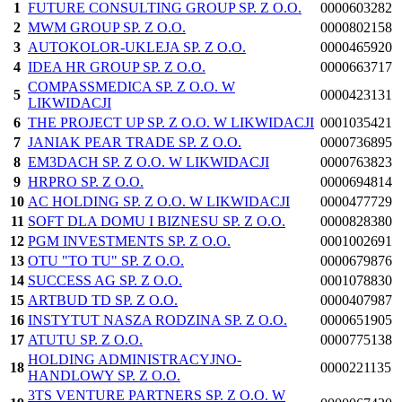
1
FUTURE CONSULTING GROUP SP. Z O.O.
0000603282
2
MWM GROUP SP. Z O.O.
0000802158
3
AUTOKOLOR-UKLEJA SP. Z O.O.
0000465920
4
IDEA HR GROUP SP. Z O.O.
0000663717
COMPASSMEDICA SP. Z O.O. W
5
0000423131
LIKWIDACJI
6
THE PROJECT UP SP. Z O.O. W LIKWIDACJI
0001035421
7
JANIAK PEAR TRADE SP. Z O.O.
0000736895
8
EM3DACH SP. Z O.O. W LIKWIDACJI
0000763823
9
HRPRO SP. Z O.O.
0000694814
10
AC HOLDING SP. Z O.O. W LIKWIDACJI
0000477729
11
SOFT DLA DOMU I BIZNESU SP. Z O.O.
0000828380
12
PGM INVESTMENTS SP. Z O.O.
0001002691
13
OTU "TO TU" SP. Z O.O.
0000679876
14
SUCCESS AG SP. Z O.O.
0001078830
15
ARTBUD TD SP. Z O.O.
0000407987
16
INSTYTUT NASZA RODZINA SP. Z O.O.
0000651905
17
ATUTU SP. Z O.O.
0000775138
HOLDING ADMINISTRACYJNO-
18
0000221135
HANDLOWY SP. Z O.O.
3TS VENTURE PARTNERS SP. Z O.O. W