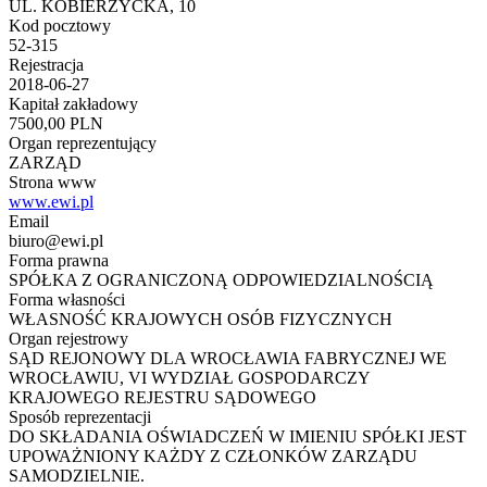
UL. KOBIERZYCKA, 10
Kod pocztowy
52-315
Rejestracja
2018-06-27
Kapitał zakładowy
7500,00 PLN
Organ reprezentujący
ZARZĄD
Strona www
www.ewi.pl
Email
biuro@ewi.pl
Forma prawna
SPÓŁKA Z OGRANICZONĄ ODPOWIEDZIALNOŚCIĄ
Forma własności
WŁASNOŚĆ KRAJOWYCH OSÓB FIZYCZNYCH
Organ rejestrowy
SĄD REJONOWY DLA WROCŁAWIA FABRYCZNEJ WE
WROCŁAWIU, VI WYDZIAŁ GOSPODARCZY
KRAJOWEGO REJESTRU SĄDOWEGO
Sposób reprezentacji
DO SKŁADANIA OŚWIADCZEŃ W IMIENIU SPÓŁKI JEST
UPOWAŻNIONY KAŻDY Z CZŁONKÓW ZARZĄDU
SAMODZIELNIE.