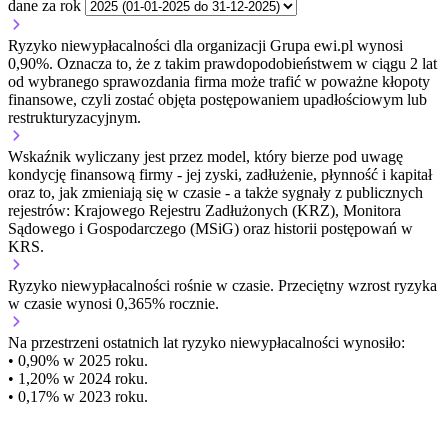
dane za rok
Ryzyko niewypłacalności dla organizacji Grupa ewi.pl wynosi
0,90%. Oznacza to, że z takim prawdopodobieństwem w ciągu 2 lat
od wybranego sprawozdania firma może trafić w poważne kłopoty
finansowe, czyli zostać objęta postępowaniem upadłościowym lub
restrukturyzacyjnym.
Wskaźnik wyliczany jest przez model, który bierze pod uwagę
kondycję finansową firmy - jej zyski, zadłużenie, płynność i kapitał
oraz to, jak zmieniają się w czasie - a także sygnały z publicznych
rejestrów: Krajowego Rejestru Zadłużonych (KRZ), Monitora
Sądowego i Gospodarczego (MSiG) oraz historii postępowań w
KRS.
Ryzyko niewypłacalności
rośnie w czasie.
Przeciętny
wzrost
ryzyka
w czasie wynosi 0,365% rocznie.
Na przestrzeni ostatnich lat ryzyko niewypłacalności wynosiło:
• 0,90% w 2025 roku.
• 1,20% w 2024 roku.
• 0,17% w 2023 roku.