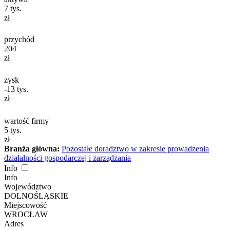
7
tys.
zł
przychód
204
zł
zysk
-13
tys.
zł
wartość firmy
5
tys.
zł
Branża główna:
Pozostałe doradztwo w zakresie prowadzenia
działalności gospodarczej i zarządzania
Info
Info
Województwo
DOLNOŚLĄSKIE
Miejscowość
WROCŁAW
Adres