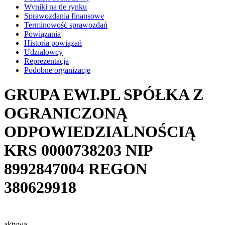
Wyniki na tle rynku
Sprawozdania finansowe
Terminowość sprawozdań
Powiązania
Historia powiązań
Udziałowcy
Reprezentacja
Podobne organizacje
GRUPA EWI.PL SPÓŁKA Z
OGRANICZONĄ
ODPOWIEDZIALNOŚCIĄ
KRS
0000738203
NIP
8992847004
REGON
380629918
aktywa