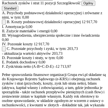
Rachunek zysków i strat
11 pozycji
Szczegółowość
Ogólny
Standard
A.
Przychody podstawowej działalności operacyjnej i zrównane z
nimi, w tym:
0,00
B.
Koszty podstawowej działalności operacyjnej
12 917,70
I.
Amortyzacja
0,00
II.
Zużycie materiałów i energii
0,00
III.
Wynagrodzenia, ubezpieczenia społeczne i inne świadczenia
0,00
IV.
Pozostałe koszty
12 917,70
C.
Pozostałe przychody i zyski, w tym:
203,73
- aktualizacja wartości aktywów
203,73
D.
Pozostałe koszty i straty, w tym:
0,00
E.
Podatek dochodowy
0,00
F.
Zysk/strata netto (A-B+C-D-E)
-12 713,97
Pełne sprawozdania finansowe organizacji Grupa ewi.pl składane są
do Krajowego Rejestru Sądowego (e-KRS) i obejmują rachunek
zysków i strat (przychody, koszty, zysk lub strata netto), bilans
(aktywa, kapitał własny i zobowiązania), a tam, gdzie jednostka je
sporządziła - także rachunek przepływów pieniężnych (cash flow) i
zestawienie zmian w kapitale własnym. Każdy rok obrotowy to
osobne sprawozdanie, w układzie zgodnym ze wzorem z ustawy o
rachunkowości, z kwotami w złotych - dokładnie tak, jak wykazała