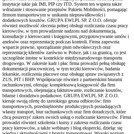
instytucje takie jak IMI, PIP czy ITD. System ten wspiera także
wdrażanie i stosowanie przepisów Pakietu Mobilności, pomagając
firmom transportowym w unikaniu nieprawidłowości i
dodatkowych kosztów. GRUPA EWI.PL SP. Z O.O. oferuje
również możliwość zlecenia pełnej obsługi rozliczania czasu pracy
kierowców, w tym prowadzenie nadzoru nad dokumentacją,
konsultacje z kierowcami i księgowymi, przygotowywanie umów i
aneksów oraz reprezentację podczas kontroli. Firma zapewnia
wsparcie prawne, sporządzanie pism odwoławczych oraz
reprezentację klientów zarówno w Polsce, jak i za granicą, co jest
szczególnie istotne w kontekście międzynarodowego transportu
drogowego. W zakresie kadr i płac firma prowadzi pełną obsługę
dokumentacji pracowniczej, w tym teczki kierowców, badania
lekarskie, rozliczenia płacowe oraz obsługę spraw związanych z
ZUS, PIT i BHP. Współpracuje również z partnerskimi biurami
rachunkowymi, oferując kompleksową księgowość dla firm
transportowych, obejmującą fakturowanie, rozliczanie kosztów,
bilanse i doradztwo podatkowe. GRUPA EWI.PL SP. Z O.O.
kieruje swoją ofertę do szerokiego grona odbiorców: firm
transportowych, przedsiębiorstw produkcyjnych posiadających
własny transport, biur rachunkowych oraz firm doradczych, które
chcą poszerzyć zakres swoich usług o rozliczanie kierowców. Firma
prowadzi również szkolenia i kursy z zakresu rozliczania czasu
pracy kierowców, a także webinary i blog ekspercki, dzieląc się
wiedzą i aktualnościami z branży transportowej. Wysoki poziom