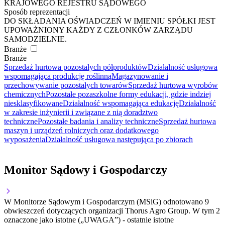
KRAJOWEGO REJESTRU SĄDOWEGO
Sposób reprezentacji
DO SKŁADANIA OŚWIADCZEŃ W IMIENIU SPÓŁKI JEST
UPOWAŻNIONY KAŻDY Z CZŁONKÓW ZARZĄDU
SAMODZIELNIE.
Branże
Branże
Sprzedaż hurtowa pozostałych półproduktów
Działalność usługowa
wspomagająca produkcję roślinną
Magazynowanie i
przechowywanie pozostałych towarów
Sprzedaż hurtowa wyrobów
chemicznych
Pozostałe pozaszkolne formy edukacji, gdzie indziej
niesklasyfikowane
Działalność wspomagająca edukację
Działalność
w zakresie inżynierii i związane z nią doradztwo
techniczne
Pozostałe badania i analizy techniczne
Sprzedaż hurtowa
maszyn i urządzeń rolniczych oraz dodatkowego
wyposażenia
Działalność usługowa następująca po zbiorach
Monitor Sądowy i Gospodarczy
W Monitorze Sądowym i Gospodarczym (MSiG) odnotowano
9
obwieszczeń dotyczących organizacji Thorus Agro Group.
W tym
2
oznaczone jako istotne („UWAGA”)
- ostatnie istotne