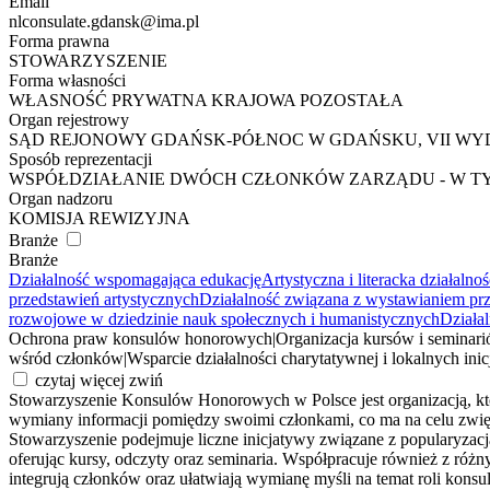
Email
nlconsulate.gdansk@ima.pl
Forma prawna
STOWARZYSZENIE
Forma własności
WŁASNOŚĆ PRYWATNA KRAJOWA POZOSTAŁA
Organ rejestrowy
SĄD REJONOWY GDAŃSK-PÓŁNOC W GDAŃSKU, VII W
Sposób reprezentacji
WSPÓŁDZIAŁANIE DWÓCH CZŁONKÓW ZARZĄDU - W T
Organ nadzoru
KOMISJA REWIZYJNA
Branże
Branże
Działalność wspomagająca edukację
Artystyczna i literacka działalno
przedstawień artystycznych
Działalność związana z wystawianiem prz
rozwojowe w dziedzinie nauk społecznych i humanistycznych
Działa
Ochrona praw konsulów honorowych
|
Organizacja kursów i seminar
wśród członków
|
Wsparcie działalności charytatywnej i lokalnych ini
czytaj więcej
zwiń
Stowarzyszenie Konsulów Honorowych w Polsce jest organizacją, któ
wymiany informacji pomiędzy swoimi członkami, co ma na celu zwię
Stowarzyszenie podejmuje liczne inicjatywy związane z popularyzac
oferując kursy, odczyty oraz seminaria. Współpracuje również z różny
integrują członków oraz ułatwiają wymianę myśli na temat roli ko