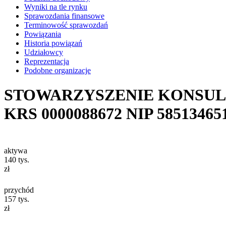
Wyniki na tle rynku
Sprawozdania finansowe
Terminowość sprawozdań
Powiązania
Historia powiązań
Udziałowcy
Reprezentacja
Podobne organizacje
STOWARZYSZENIE KONSU
KRS
0000088672
NIP
58513465
aktywa
140
tys.
zł
przychód
157
tys.
zł