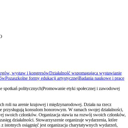
O
targów, wystaw i kongresów
Działalność wspomagająca wystawianie
ków
Pozaszkolne formy edukacji artystycznej
Badania naukowe i prace
e spotkań politycznych
|
Promowanie etyki społecznej i zawodowej
 roli na arenie krajowej i międzynarodowej. Działa na rzecz
re przysługują konsulom honorowym. W ramach swojej działalności,
wej swoich członków. Organizacja stawia na rozwój swoich członków,
zasięg działalności. Stowarzyszenie organizuje wydarzenia, które
istotnych osiągnięć jest organizacja charytatywnych wydarzeń,