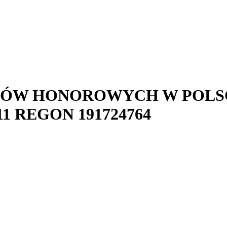
LÓW HONOROWYCH W POLS
11
REGON
191724764