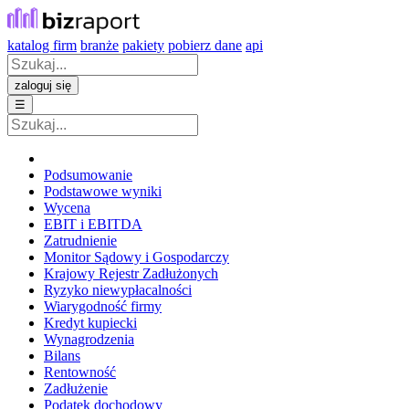
katalog firm
branże
pakiety
pobierz dane
api
zaloguj się
☰
Podsumowanie
Podstawowe wyniki
Wycena
EBIT i EBITDA
Zatrudnienie
Monitor Sądowy i Gospodarczy
Krajowy Rejestr Zadłużonych
Ryzyko niewypłacalności
Wiarygodność firmy
Kredyt kupiecki
Wynagrodzenia
Bilans
Rentowność
Zadłużenie
Podatek dochodowy