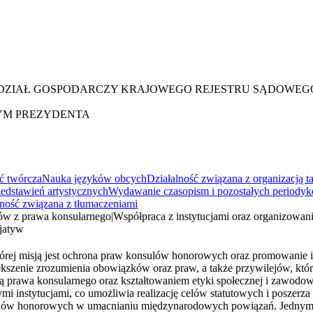
YDZIAŁ GOSPODARCZY KRAJOWEGO REJESTRU SĄDOWEG
YM PREZYDENTA
ść twórcza
Nauka języków obcych
Działalność związana z organizacją 
edstawień artystycznych
Wydawanie czasopism i pozostałych periody
lność związana z tłumaczeniami
iów z prawa konsularnego
|
Współpraca z instytucjami oraz organizowani
cjatyw
rej misją jest ochrona praw konsulów honorowych oraz promowanie ich
kszenie zrozumienia obowiązków oraz praw, a także przywilejów, któ
ją prawa konsularnego oraz kształtowaniem etyki społecznej i zawodo
mi instytucjami, co umożliwia realizację celów statutowych i poszerza 
nsulów honorowych w umacnianiu międzynarodowych powiązań. Jednym z 