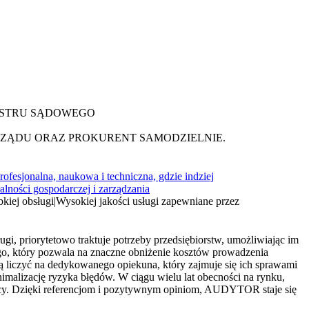
ESTRU SĄDOWEGO
RZĄDU ORAZ PROKURENT SAMODZIELNIE.
rofesjonalna, naukowa i techniczna, gdzie indziej
alności gospodarczej i zarządzania
kiej obsługi
|
Wysokiej jakości usługi zapewniane przez
, priorytetowo traktuje potrzeby przedsiębiorstw, umożliwiając im
ego, który pozwala na znaczne obniżenie kosztów prowadzenia
ą liczyć na dedykowanego opiekuna, który zajmuje się ich sprawami
malizację ryzyka błędów. W ciągu wielu lat obecności na rynku,
racy. Dzięki referencjom i pozytywnym opiniom, AUDYTOR staje się