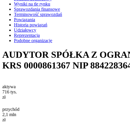
Wyniki na tle rynku
Sprawozdania finansowe
Terminowość sprawozdań
Powiązania
Historia powiązań
Udziałowcy
Reprezentacja
Podobne organizacje
AUDYTOR SPÓŁKA Z OGRA
KRS
0000861367
NIP
88422836
aktywa
716
tys.
zł
przychód
2,1
mln
zł