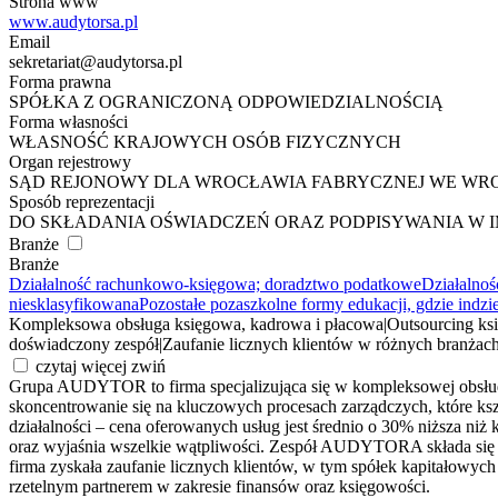
Strona www
www.audytorsa.pl
Email
sekretariat@audytorsa.pl
Forma prawna
SPÓŁKA Z OGRANICZONĄ ODPOWIEDZIALNOŚCIĄ
Forma własności
WŁASNOŚĆ KRAJOWYCH OSÓB FIZYCZNYCH
Organ rejestrowy
SĄD REJONOWY DLA WROCŁAWIA FABRYCZNEJ WE WR
Sposób reprezentacji
DO SKŁADANIA OŚWIADCZEŃ ORAZ PODPISYWANIA W I
Branże
Branże
Działalność rachunkowo-księgowa; doradztwo podatkowe
Działalno
niesklasyfikowana
Pozostałe pozaszkolne formy edukacji, gdzie indzi
Kompleksowa obsługa księgowa, kadrowa i płacowa
|
Outsourcing ks
doświadczony zespół
|
Zaufanie licznych klientów w różnych branżac
czytaj więcej
zwiń
Grupa AUDYTOR to firma specjalizująca się w kompleksowej obsłudze
skoncentrowanie się na kluczowych procesach zarządczych, które ksz
działalności – cena oferowanych usług jest średnio o 30% niższa ni
oraz wyjaśnia wszelkie wątpliwości. Zespół AUDYTORA składa się z 
firma zyskała zaufanie licznych klientów, w tym spółek kapitałowy
rzetelnym partnerem w zakresie finansów oraz księgowości.