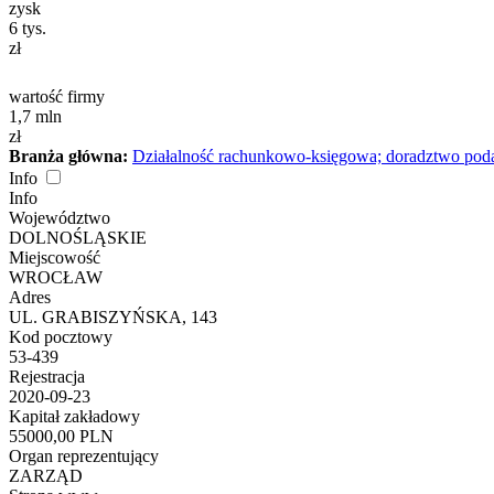
zysk
6
tys.
zł
wartość firmy
1,7
mln
zł
Branża główna:
Działalność rachunkowo-księgowa; doradztwo po
Info
Info
Województwo
DOLNOŚLĄSKIE
Miejscowość
WROCŁAW
Adres
UL. GRABISZYŃSKA, 143
Kod pocztowy
53-439
Rejestracja
2020-09-23
Kapitał zakładowy
55000,00 PLN
Organ reprezentujący
ZARZĄD