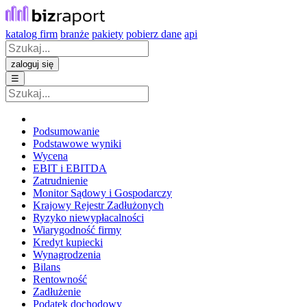
katalog firm
branże
pakiety
pobierz dane
api
zaloguj się
☰
Podsumowanie
Podstawowe wyniki
Wycena
EBIT i EBITDA
Zatrudnienie
Monitor Sądowy i Gospodarczy
Krajowy Rejestr Zadłużonych
Ryzyko niewypłacalności
Wiarygodność firmy
Kredyt kupiecki
Wynagrodzenia
Bilans
Rentowność
Zadłużenie
Podatek dochodowy