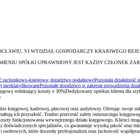
OCŁAWIU, VI WYDZIAŁ GOSPODARCZY KRAJOWEGO REJ
MIENIU SPÓŁKI UPRAWNIONY JEST KAŻDY CZŁONEK ZA
ść rachunkowo-księgowa; doradztwo podatkowe
Pozostała działalność p
ej niesklasyfikowane
Pozostałe doradztwo w zakresie prowadzenia dział
ięgowy redukujący koszty o 30%
|
Dedykowany opiekun klienta dla szyb
h
 księgowej, kadrowej, płacowej oraz audytowej. Oferując swoje usługi
tałtują ich przyszłość. Trudno przecenić zalety outsourcingu księgow
ż koszty funkcjonowania wewnętrznego działu księgowego. Klienci mog
doświadczonych specjalistów, co gwarantuje wysoką jakość oraz mini
ch i osobowych, które doceniły profesjonalizm oraz fachowość współp