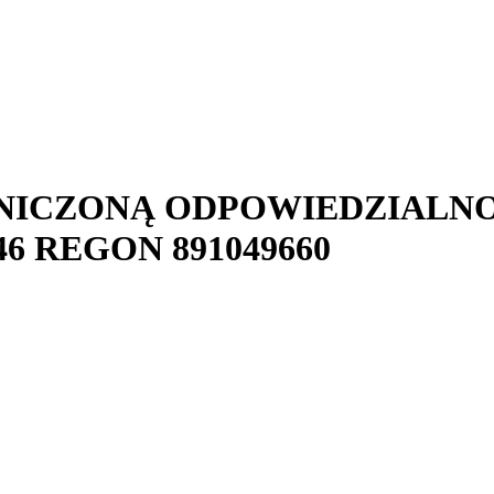
NICZONĄ ODPOWIEDZIALN
46
REGON
891049660