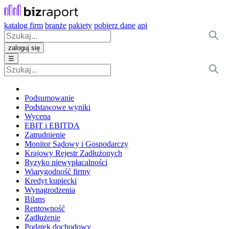
katalog firm
branże
pakiety
pobierz dane
api
zaloguj się
☰
Podsumowanie
Podstawowe wyniki
Wycena
EBIT i EBITDA
Zatrudnienie
Monitor Sądowy i Gospodarczy
Krajowy Rejestr Zadłużonych
Ryzyko niewypłacalności
Wiarygodność firmy
Kredyt kupiecki
Wynagrodzenia
Bilans
Rentowność
Zadłużenie
Podatek dochodowy