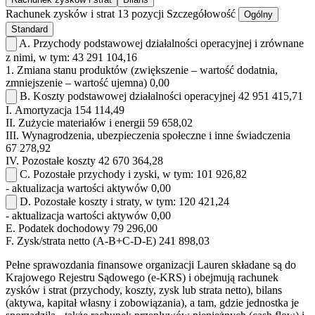
Rachunek zysków i strat
13 pozycji
Szczegółowość
Ogólny
Standard
A.
Przychody podstawowej działalności operacyjnej i zrównane
z nimi, w tym:
43 291 104,16
1.
Zmiana stanu produktów (zwiększenie – wartość dodatnia,
zmniejszenie – wartość ujemna)
0,00
B.
Koszty podstawowej działalności operacyjnej
42 951 415,71
I.
Amortyzacja
154 114,49
II.
Zużycie materiałów i energii
59 658,02
III.
Wynagrodzenia, ubezpieczenia społeczne i inne świadczenia
67 278,92
IV.
Pozostałe koszty
42 670 364,28
C.
Pozostałe przychody i zyski, w tym:
101 926,82
- aktualizacja wartości aktywów
0,00
D.
Pozostałe koszty i straty, w tym:
120 421,24
- aktualizacja wartości aktywów
0,00
E.
Podatek dochodowy
79 296,00
F.
Zysk/strata netto (A-B+C-D-E)
241 898,03
Pełne sprawozdania finansowe organizacji Lauren składane są do
Krajowego Rejestru Sądowego (e-KRS) i obejmują rachunek
zysków i strat (przychody, koszty, zysk lub strata netto), bilans
(aktywa, kapitał własny i zobowiązania), a tam, gdzie jednostka je