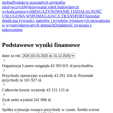
drobiu
Produkcja pozostałych artykułów
spożywczych
Wykonywanie robót budowlanych
wykończeniowych
MAGAZYNOWANIE I DZIAŁALNOŚĆ
USŁUGOWA WSPOMAGAJĄCA TRANSPORT
Sprzedaż
detaliczna żywności, napojów i wyrobów tytoniowych prowadzona
w wyspecjalizowanych sklepach
Działalność związana z
pakowaniem
Podstawowe wyniki finansowe
dane za rok
Organizacja Lauren osiągnęła 43 393 031 zł przychodów.
Przychody operacyjne wyniosły 43 291 104 zł.
Pozostałe
przychody to 101 927 zł.
Całkowite koszty wyniosły 43 151 133 zł.
Zysk netto wyniósł 241 898 zł.
Spółka wykazuje
rosnące
przychody w czasie.
Średni wzrost