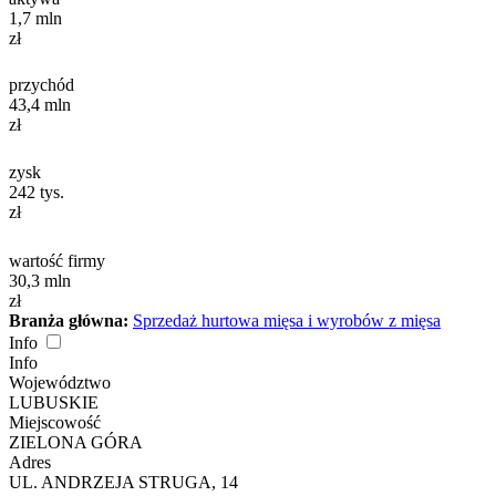
1,7
mln
zł
przychód
43,4
mln
zł
zysk
242
tys.
zł
wartość firmy
30,3
mln
zł
Branża główna:
Sprzedaż hurtowa mięsa i wyrobów z mięsa
Info
Info
Województwo
LUBUSKIE
Miejscowość
ZIELONA GÓRA
Adres
UL. ANDRZEJA STRUGA, 14