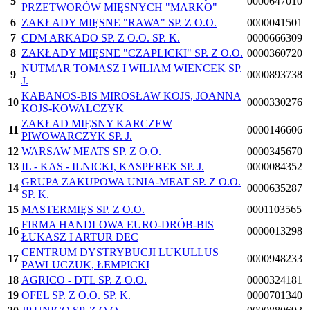
5
0000647010
PRZETWORÓW MIĘSNYCH "MARKO"
6
ZAKŁADY MIĘSNE "RAWA" SP. Z O.O.
0000041501
7
CDM ARKADO SP. Z O.O. SP. K.
0000666309
8
ZAKŁADY MIĘSNE "CZAPLICKI" SP. Z O.O.
0000360720
NUTMAR TOMASZ I WILIAM WIENCEK SP.
9
0000893738
J.
KABANOS-BIS MIROSŁAW KOJS, JOANNA
10
0000330276
KOJS-KOWALCZYK
ZAKŁAD MIĘSNY KARCZEW
11
0000146606
PIWOWARCZYK SP. J.
12
WARSAW MEATS SP. Z O.O.
0000345670
13
IL - KAS - ILNICKI, KASPEREK SP. J.
0000084352
GRUPA ZAKUPOWA UNIA-MEAT SP. Z O.O.
14
0000635287
SP. K.
15
MASTERMIĘS SP. Z O.O.
0001103565
FIRMA HANDLOWA EURO-DRÓB-BIS
16
0000013298
ŁUKASZ I ARTUR DEC
CENTRUM DYSTRYBUCJI LUKULLUS
17
0000948233
PAWLUCZUK, ŁEMPICKI
18
AGRICO - DTL SP. Z O.O.
0000324181
19
OFEL SP. Z O.O. SP. K.
0000701340