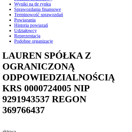
Wyniki na tle rynku
Sprawozdania finansowe
Terminowość sprawozdań
Powiązania
Historia powiązań
Udziałowcy
Reprezentacja
Podobne organizacje
LAUREN SPÓŁKA Z
OGRANICZONĄ
ODPOWIEDZIALNOŚCIĄ
KRS
0000724005
NIP
9291943537
REGON
369766437
aktywa