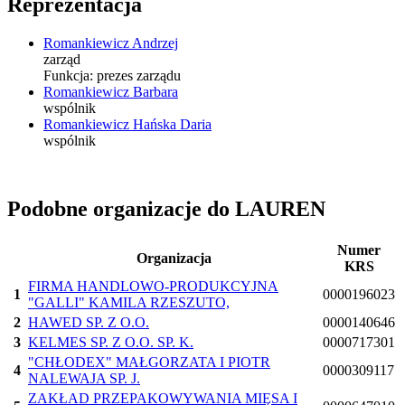
Reprezentacja
Romankiewicz Andrzej
zarząd
Funkcja:
prezes zarządu
Romankiewicz Barbara
wspólnik
Romankiewicz Hańska Daria
wspólnik
Podobne organizacje do LAUREN
Numer
Organizacja
KRS
FIRMA HANDLOWO-PRODUKCYJNA
1
0000196023
"GALLI" KAMILA RZESZUTO,
2
HAWED SP. Z O.O.
0000140646
3
KELMES SP. Z O.O. SP. K.
0000717301
"CHŁODEX" MAŁGORZATA I PIOTR
4
0000309117
NALEWAJA SP. J.
ZAKŁAD PRZEPAKOWYWANIA MIĘSA I