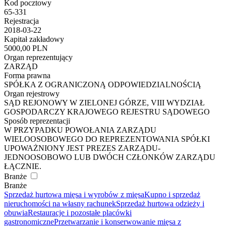
Kod pocztowy
65-331
Rejestracja
2018-03-22
Kapitał zakładowy
5000,00 PLN
Organ reprezentujący
ZARZĄD
Forma prawna
SPÓŁKA Z OGRANICZONĄ ODPOWIEDZIALNOŚCIĄ
Organ rejestrowy
SĄD REJONOWY W ZIELONEJ GÓRZE, VIII WYDZIAŁ
GOSPODARCZY KRAJOWEGO REJESTRU SĄDOWEGO
Sposób reprezentacji
W PRZYPADKU POWOŁANIA ZARZĄDU
WIELOOSOBOWEGO DO REPREZENTOWANIA SPÓŁKI
UPOWAŻNIONY JEST PREZES ZARZĄDU-
JEDNOOSOBOWO LUB DWÓCH CZŁONKÓW ZARZĄDU
ŁĄCZNIE.
Branże
Branże
Sprzedaż hurtowa mięsa i wyrobów z mięsa
Kupno i sprzedaż
nieruchomości na własny rachunek
Sprzedaż hurtowa odzieży i
obuwia
Restauracje i pozostałe placówki
gastronomiczne
Przetwarzanie i konserwowanie mięsa z