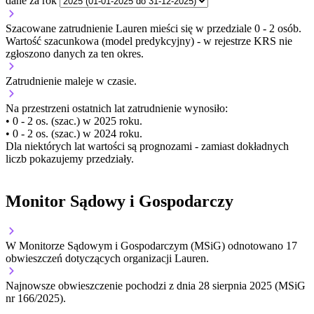
dane za rok
Szacowane zatrudnienie Lauren mieści się w przedziale 0 - 2 osób.
Wartość szacunkowa (model predykcyjny) - w rejestrze KRS nie
zgłoszono danych za ten okres.
Zatrudnienie
maleje
w czasie.
Na przestrzeni ostatnich lat zatrudnienie wynosiło:
• 0 - 2 os. (szac.) w 2025 roku.
• 0 - 2 os. (szac.) w 2024 roku.
Dla niektórych lat wartości są prognozami - zamiast dokładnych
liczb pokazujemy przedziały.
Monitor Sądowy i Gospodarczy
W Monitorze Sądowym i Gospodarczym (MSiG) odnotowano
17
obwieszczeń dotyczących organizacji Lauren.
Najnowsze obwieszczenie pochodzi z dnia
28 sierpnia 2025
(MSiG
nr 166/2025).