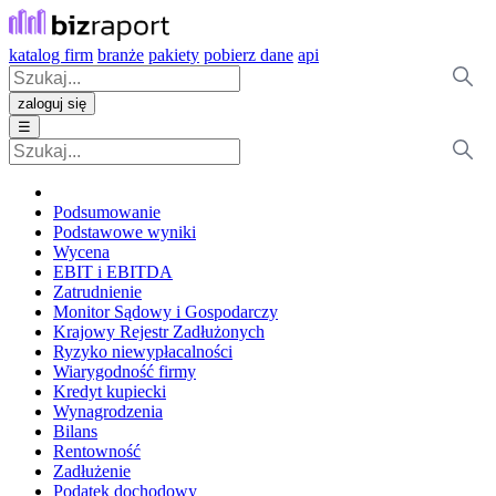
katalog firm
branże
pakiety
pobierz dane
api
zaloguj się
☰
Podsumowanie
Podstawowe wyniki
Wycena
EBIT i EBITDA
Zatrudnienie
Monitor Sądowy i Gospodarczy
Krajowy Rejestr Zadłużonych
Ryzyko niewypłacalności
Wiarygodność firmy
Kredyt kupiecki
Wynagrodzenia
Bilans
Rentowność
Zadłużenie
Podatek dochodowy