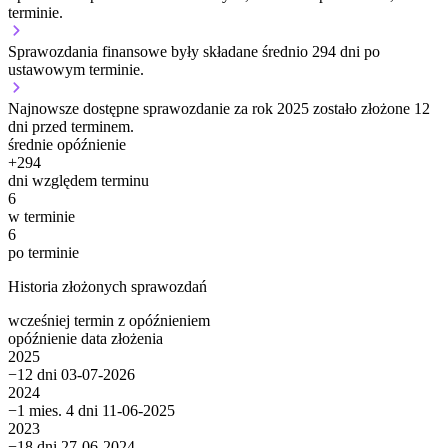
terminie.
Sprawozdania finansowe były składane średnio 294 dni po
ustawowym terminie.
Najnowsze dostępne sprawozdanie za rok 2025 zostało złożone 12
dni przed terminem.
średnie opóźnienie
+
294
dni względem terminu
6
w terminie
6
po terminie
Historia złożonych sprawozdań
wcześniej
termin
z opóźnieniem
opóźnienie
data złożenia
2025
−12 dni
03-07-2026
2024
−1 mies. 4 dni
11-06-2025
2023
−18 dni
27-06-2024