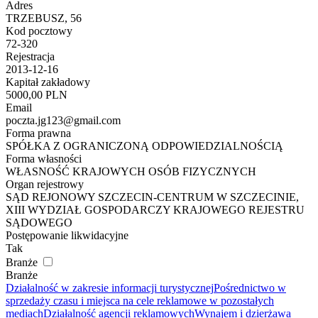
Adres
TRZEBUSZ, 56
Kod pocztowy
72-320
Rejestracja
2013-12-16
Kapitał zakładowy
5000,00 PLN
Email
poczta.jg123@gmail.com
Forma prawna
SPÓŁKA Z OGRANICZONĄ ODPOWIEDZIALNOŚCIĄ
Forma własności
WŁASNOŚĆ KRAJOWYCH OSÓB FIZYCZNYCH
Organ rejestrowy
SĄD REJONOWY SZCZECIN-CENTRUM W SZCZECINIE,
XIII WYDZIAŁ GOSPODARCZY KRAJOWEGO REJESTRU
SĄDOWEGO
Postępowanie likwidacyjne
Tak
Branże
Branże
Działalność w zakresie informacji turystycznej
Pośrednictwo w
sprzedaży czasu i miejsca na cele reklamowe w pozostałych
mediach
Działalność agencji reklamowych
Wynajem i dzierżawa