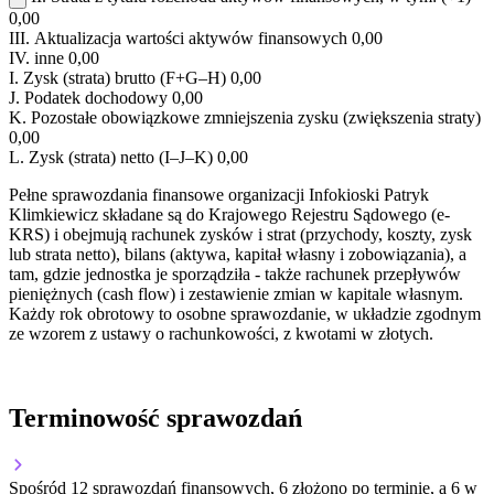
0,00
III.
Aktualizacja wartości aktywów finansowych
0,00
IV.
inne
0,00
I.
Zysk (strata) brutto (F+G–H)
0,00
J.
Podatek dochodowy
0,00
K.
Pozostałe obowiązkowe zmniejszenia zysku (zwiększenia straty)
0,00
L.
Zysk (strata) netto (I–J–K)
0,00
Pełne sprawozdania finansowe organizacji Infokioski Patryk
Klimkiewicz składane są do Krajowego Rejestru Sądowego (e-
KRS) i obejmują rachunek zysków i strat (przychody, koszty, zysk
lub strata netto), bilans (aktywa, kapitał własny i zobowiązania), a
tam, gdzie jednostka je sporządziła - także rachunek przepływów
pieniężnych (cash flow) i zestawienie zmian w kapitale własnym.
Każdy rok obrotowy to osobne sprawozdanie, w układzie zgodnym
ze wzorem z ustawy o rachunkowości, z kwotami w złotych.
Terminowość sprawozdań
Spośród 12 sprawozdań finansowych, 6 złożono po terminie, a 6 w