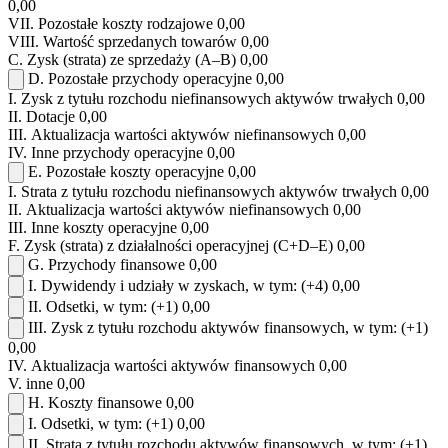
0,00
VII.
Pozostałe koszty rodzajowe
0,00
VIII.
Wartość sprzedanych towarów
0,00
C.
Zysk (strata) ze sprzedaży (A–B)
0,00
D.
Pozostałe przychody operacyjne
0,00
I.
Zysk z tytułu rozchodu niefinansowych aktywów trwałych
0,00
II.
Dotacje
0,00
III.
Aktualizacja wartości aktywów niefinansowych
0,00
IV.
Inne przychody operacyjne
0,00
E.
Pozostałe koszty operacyjne
0,00
I.
Strata z tytułu rozchodu niefinansowych aktywów trwałych
0,00
II.
Aktualizacja wartości aktywów niefinansowych
0,00
III.
Inne koszty operacyjne
0,00
F.
Zysk (strata) z działalności operacyjnej (C+D–E)
0,00
G.
Przychody finansowe
0,00
I.
Dywidendy i udziały w zyskach, w tym:
(+4)
0,00
II.
Odsetki, w tym:
(+1)
0,00
III.
Zysk z tytułu rozchodu aktywów finansowych, w tym:
(+1)
0,00
IV.
Aktualizacja wartości aktywów finansowych
0,00
V.
inne
0,00
H.
Koszty finansowe
0,00
I.
Odsetki, w tym:
(+1)
0,00
II.
Strata z tytułu rozchodu aktywów finansowych, w tym:
(+1)