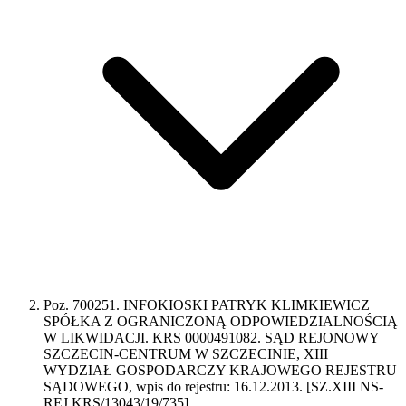
Poz. 700251. INFOKIOSKI PATRYK KLIMKIEWICZ
SPÓŁKA Z OGRANICZONĄ ODPOWIEDZIALNOŚCIĄ
W LIKWIDACJI. KRS 0000491082. SĄD REJONOWY
SZCZECIN-CENTRUM W SZCZECINIE, XIII
WYDZIAŁ GOSPODARCZY KRAJOWEGO REJESTRU
SĄDOWEGO, wpis do rejestru: 16.12.2013. [SZ.XIII NS-
REJ.KRS/13043/19/735]