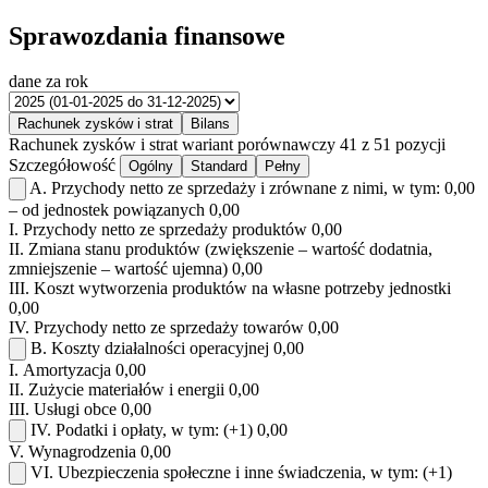
Sprawozdania finansowe
dane za rok
Rachunek zysków i strat
Bilans
Rachunek zysków i strat
wariant porównawczy
41 z 51 pozycji
Szczegółowość
Ogólny
Standard
Pełny
A.
Przychody netto ze sprzedaży i zrównane z nimi, w tym:
0,00
– od jednostek powiązanych
0,00
I.
Przychody netto ze sprzedaży produktów
0,00
II.
Zmiana stanu produktów (zwiększenie – wartość dodatnia,
zmniejszenie – wartość ujemna)
0,00
III.
Koszt wytworzenia produktów na własne potrzeby jednostki
0,00
IV.
Przychody netto ze sprzedaży towarów
0,00
B.
Koszty działalności operacyjnej
0,00
I.
Amortyzacja
0,00
II.
Zużycie materiałów i energii
0,00
III.
Usługi obce
0,00
IV.
Podatki i opłaty, w tym:
(+1)
0,00
V.
Wynagrodzenia
0,00
VI.
Ubezpieczenia społeczne i inne świadczenia, w tym:
(+1)