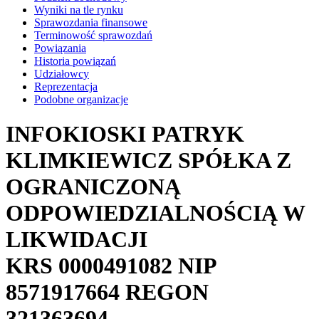
Wyniki na tle rynku
Sprawozdania finansowe
Terminowość sprawozdań
Powiązania
Historia powiązań
Udziałowcy
Reprezentacja
Podobne organizacje
INFOKIOSKI PATRYK
KLIMKIEWICZ SPÓŁKA Z
OGRANICZONĄ
ODPOWIEDZIALNOŚCIĄ W
LIKWIDACJI
KRS
0000491082
NIP
8571917664
REGON
321363694