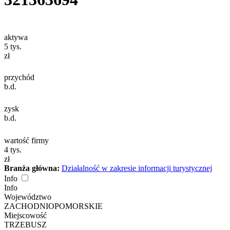
aktywa
5
tys.
zł
przychód
b.d.
zysk
b.d.
wartość firmy
4
tys.
zł
Branża główna:
Działalność w zakresie informacji turystycznej
Info
Info
Województwo
ZACHODNIOPOMORSKIE
Miejscowość
TRZEBUSZ