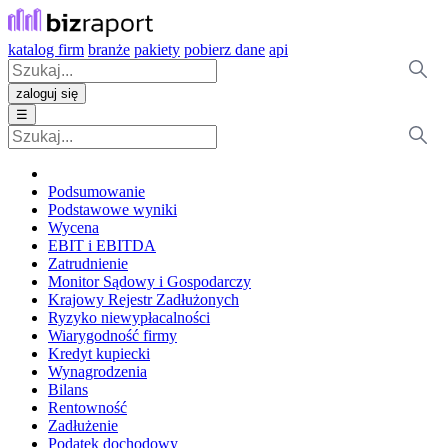
katalog firm
branże
pakiety
pobierz dane
api
zaloguj się
☰
Podsumowanie
Podstawowe wyniki
Wycena
EBIT i EBITDA
Zatrudnienie
Monitor Sądowy i Gospodarczy
Krajowy Rejestr Zadłużonych
Ryzyko niewypłacalności
Wiarygodność firmy
Kredyt kupiecki
Wynagrodzenia
Bilans
Rentowność
Zadłużenie
Podatek dochodowy