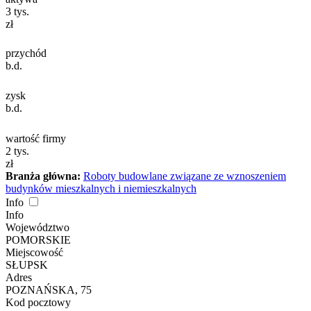
3
tys.
zł
przychód
b.d.
zysk
b.d.
wartość firmy
2
tys.
zł
Branża główna:
Roboty budowlane związane ze wznoszeniem
budynków mieszkalnych i niemieszkalnych
Info
Info
Województwo
POMORSKIE
Miejscowość
SŁUPSK
Adres
POZNAŃSKA, 75
Kod pocztowy