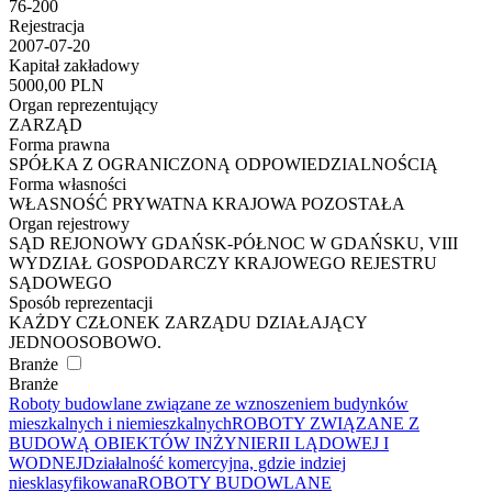
76-200
Rejestracja
2007-07-20
Kapitał zakładowy
5000,00 PLN
Organ reprezentujący
ZARZĄD
Forma prawna
SPÓŁKA Z OGRANICZONĄ ODPOWIEDZIALNOŚCIĄ
Forma własności
WŁASNOŚĆ PRYWATNA KRAJOWA POZOSTAŁA
Organ rejestrowy
SĄD REJONOWY GDAŃSK-PÓŁNOC W GDAŃSKU, VIII
WYDZIAŁ GOSPODARCZY KRAJOWEGO REJESTRU
SĄDOWEGO
Sposób reprezentacji
KAŻDY CZŁONEK ZARZĄDU DZIAŁAJĄCY
JEDNOOSOBOWO.
Branże
Branże
Roboty budowlane związane ze wznoszeniem budynków
mieszkalnych i niemieszkalnych
ROBOTY ZWIĄZANE Z
BUDOWĄ OBIEKTÓW INŻYNIERII LĄDOWEJ I
WODNEJ
Działalność komercyjna, gdzie indziej
niesklasyfikowana
ROBOTY BUDOWLANE