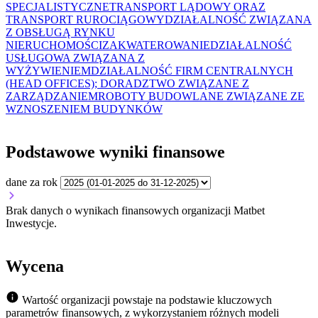
SPECJALISTYCZNE
TRANSPORT LĄDOWY ORAZ
TRANSPORT RUROCIĄGOWY
DZIAŁALNOŚĆ ZWIĄZANA
Z OBSŁUGĄ RYNKU
NIERUCHOMOŚCI
ZAKWATEROWANIE
DZIAŁALNOŚĆ
USŁUGOWA ZWIĄZANA Z
WYŻYWIENIEM
DZIAŁALNOŚĆ FIRM CENTRALNYCH
(HEAD OFFICES); DORADZTWO ZWIĄZANE Z
ZARZĄDZANIEM
ROBOTY BUDOWLANE ZWIĄZANE ZE
WZNOSZENIEM BUDYNKÓW
Podstawowe wyniki finansowe
dane za rok
Brak danych o wynikach finansowych organizacji Matbet
Inwestycje.
Wycena
Wartość organizacji powstaje na podstawie kluczowych
parametrów finansowych, z wykorzystaniem różnych modeli