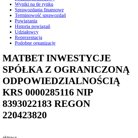
Wyniki na tle rynku
Sprawozdania finansowe
Terminowość sprawozdań
Powiązania
Historia powiązań
Udziałowcy
Reprezentacja
Podobne organizacje
MATBET INWESTYCJE
SPÓŁKA Z OGRANICZONĄ
ODPOWIEDZIALNOŚCIĄ
KRS
0000285116
NIP
8393022183
REGON
220423820
aktywa