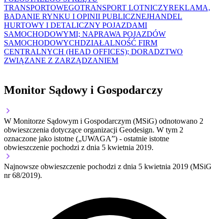
TRANSPORTOWEGO
TRANSPORT LOTNICZY
REKLAMA,
BADANIE RYNKU I OPINII PUBLICZNEJ
HANDEL
HURTOWY I DETALICZNY POJAZDAMI
SAMOCHODOWYMI; NAPRAWA POJAZDÓW
SAMOCHODOWYCH
DZIAŁALNOŚĆ FIRM
CENTRALNYCH (HEAD OFFICES); DORADZTWO
ZWIĄZANE Z ZARZĄDZANIEM
Monitor Sądowy i Gospodarczy
W Monitorze Sądowym i Gospodarczym (MSiG) odnotowano
2
obwieszczenia dotyczące organizacji Geodesign.
W tym
2
oznaczone jako istotne („UWAGA”)
- ostatnie istotne
obwieszczenie pochodzi z dnia
5 kwietnia 2019
.
Najnowsze obwieszczenie pochodzi z dnia
5 kwietnia 2019
(MSiG
nr 68/2019).