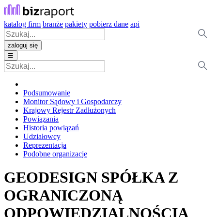
katalog firm
branże
pakiety
pobierz dane
api
zaloguj się
☰
Podsumowanie
Monitor Sądowy i Gospodarczy
Krajowy Rejestr Zadłużonych
Powiązania
Historia powiązań
Udziałowcy
Reprezentacja
Podobne organizacje
GEODESIGN SPÓŁKA Z
OGRANICZONĄ
ODPOWIEDZIALNOŚCIĄ