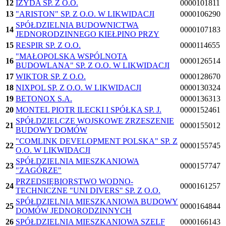
12
IZYDA SP. Z O.O.
0000101811
13
"ARISTON" SP. Z O.O. W LIKWIDACJI
0000106290
SPÓŁDZIELNIA BUDOWNICTWA
14
0000107183
JEDNORODZINNEGO KIEŁPINO PRZY
15
RESPIR SP. Z O.O.
0000114655
"MAŁOPOLSKA WSPÓLNOTA
16
0000126514
BUDOWLANA" SP. Z O.O. W LIKWIDACJI
17
WIKTOR SP. Z O.O.
0000128670
18
NIXPOL SP. Z O.O. W LIKWIDACJI
0000130324
19
BETONOX S.A.
0000136313
20
MONTEL PIOTR ILECKI I SPÓŁKA SP. J.
0000152461
SPÓŁDZIELCZE WOJSKOWE ZRZESZENIE
21
0000155012
BUDOWY DOMÓW
"COMLINK DEVELOPMENT POLSKA" SP. Z
22
0000155745
O.O. W LIKWIDACJI
SPÓŁDZIELNIA MIESZKANIOWA
23
0000157747
"ZAGÓRZE"
PRZEDSIĘBIORSTWO WODNO-
24
0000161257
TECHNICZNE "UNI DIVERS" SP. Z O.O.
SPÓŁDZIELNIA MIESZKANIOWA BUDOWY
25
0000164844
DOMÓW JEDNORODZINNYCH
26
SPÓŁDZIELNIA MIESZKANIOWA SZELF
0000166143