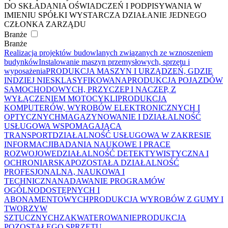
DO SKŁADANIA OŚWIADCZEŃ I PODPISYWANIA W
IMIENIU SPÓŁKI WYSTARCZA DZIAŁANIE JEDNEGO
CZŁONKA ZARZĄDU
Branże
Branże
Realizacja projektów budowlanych związanych ze wznoszeniem
budynków
Instalowanie maszyn przemysłowych, sprzętu i
wyposażenia
PRODUKCJA MASZYN I URZĄDZEŃ, GDZIE
INDZIEJ NIESKLASYFIKOWANA
PRODUKCJA POJAZDÓW
SAMOCHODOWYCH, PRZYCZEP I NACZEP, Z
WYŁĄCZENIEM MOTOCYKLI
PRODUKCJA
KOMPUTERÓW, WYROBÓW ELEKTRONICZNYCH I
OPTYCZNYCH
MAGAZYNOWANIE I DZIAŁALNOŚĆ
USŁUGOWA WSPOMAGAJĄCA
TRANSPORT
DZIAŁALNOŚĆ USŁUGOWA W ZAKRESIE
INFORMACJI
BADANIA NAUKOWE I PRACE
ROZWOJOWE
DZIAŁALNOŚĆ DETEKTYWISTYCZNA I
OCHRONIARSKA
POZOSTAŁA DZIAŁALNOŚĆ
PROFESJONALNA, NAUKOWA I
TECHNICZNA
NADAWANIE PROGRAMÓW
OGÓLNODOSTĘPNYCH I
ABONAMENTOWYCH
PRODUKCJA WYROBÓW Z GUMY I
TWORZYW
SZTUCZNYCH
ZAKWATEROWANIE
PRODUKCJA
POZOSTAŁEGO SPRZĘTU