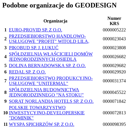
Podobne organizacje do GEODESIGN
Numer
Organizacja
KRS
1
EURO-PROVID SP. Z O.O.
0000005222
PRZEDSIĘBIORSTWO HANDLOWO-
2
0000023043
USŁUGOWE "PROFIT" WITOLD LILA,
3
PIKOBUD SP. J. ŁUKUĆ
0000023808
SPÓŁDZIELNIA WŁAŚCICIELI DOMÓW
4
0000026682
JEDNORODZINNYCH OSIEDLA
5
DOLINA BERNADOWSKA SP. Z O.O.
0000029682
6
REDAL SP. Z O.O.
0000029920
PRZEDSIĘBIORSTWO PRODUKCYJNO-
7
0000031374
USŁUGOWE "UNITERMAL"
SPÓŁDZIELNIA BUDOWNICTWA
8
0000045522
JEDNORODZINNEGO "NA STOKU"
9
SORAT NORLANDIA HOTELS SP. Z O.O.
0000071842
POLSKIE TOWARZYSTWO
10
INWESTYCYJNO-DEVELOPERSKIE
0000072813
"DOMINIK"
11
WYSPA SPICHRZÓW SP. Z O.O.
0000098395