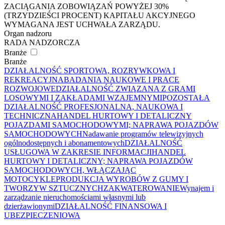
ZACIĄGANIA ZOBOWIĄZAŃ POWYŻEJ 30%
(TRZYDZIEŚCI PROCENT) KAPITAŁU AKCYJNEGO
WYMAGANA JEST UCHWAŁA ZARZĄDU.
Organ nadzoru
RADA NADZORCZA
Branże
Branże
DZIAŁALNOŚĆ SPORTOWA, ROZRYWKOWA I
REKREACYJNA
BADANIA NAUKOWE I PRACE
ROZWOJOWE
DZIAŁALNOŚĆ ZWIĄZANA Z GRAMI
LOSOWYMI I ZAKŁADAMI WZAJEMNYMI
POZOSTAŁA
DZIAŁALNOŚĆ PROFESJONALNA, NAUKOWA I
TECHNICZNA
HANDEL HURTOWY I DETALICZNY
POJAZDAMI SAMOCHODOWYMI; NAPRAWA POJAZDÓW
SAMOCHODOWYCH
Nadawanie programów telewizyjnych
ogólnodostępnych i abonamentowych
DZIAŁALNOŚĆ
USŁUGOWA W ZAKRESIE INFORMACJI
HANDEL
HURTOWY I DETALICZNY; NAPRAWA POJAZDÓW
SAMOCHODOWYCH, WŁĄCZAJĄC
MOTOCYKLE
PRODUKCJA WYROBÓW Z GUMY I
TWORZYW SZTUCZNYCH
ZAKWATEROWANIE
Wynajem i
zarządzanie nieruchomościami własnymi lub
dzierżawionymi
DZIAŁALNOŚĆ FINANSOWA I
UBEZPIECZENIOWA