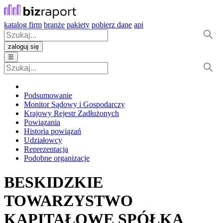
katalog firm
branże
pakiety
pobierz dane
api
zaloguj się
☰
Podsumowanie
Monitor Sądowy i Gospodarczy
Krajowy Rejestr Zadłużonych
Powiązania
Historia powiązań
Udziałowcy
Reprezentacja
Podobne organizacje
BESKIDZKIE
TOWARZYSTWO
KAPITAŁOWE SPÓŁKA