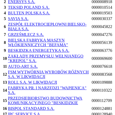
2
ENERSYS S.A.
0000008918
3
TEKSID POLAND S.A.
0000010514
4
BULTEN POLSKA S.A.
0000019503
5
SAVIA S.A.
0000030337
ZESPÓŁ ELEKTROCIEPŁOWNI BIELSKO-
6
0000045822
BIAŁA S.A.
7
GRZEŚMLECZ S.A.
0000047276
BIELSKA FABRYKA MASZYN
8
0000056139
WŁÓKIENNICZYCH "BEFAMA"
9
BESKIDZKA ENERGETYKA S.A.
0000063776
ZAKŁADY PRZEMYSŁU WEŁNIANEGO
10
0000069600
"KREPOL" S.A.
11
AUTO-ART S.A.
0000076618
FSM WYTWÓRNIA WYROBÓW RÓŻNYCH
12
0000083568
S.A. W LIKWIDACJI
13
ROLL S.A. W LIKWIDACJI
0000109888
FABRYKA PIŁ I NARZĘDZI "WAPIENICA"
14
0000110322
S.A.
PRZEDSIĘBIORSTWO BUDOWNICTWA
15
0000112709
KOMUNIKACYJNEGO "BESKIDZKIE
16
BISPOL STANDARD S.A.
0000124881
17
IPC SERVICE S.A.
0000128940