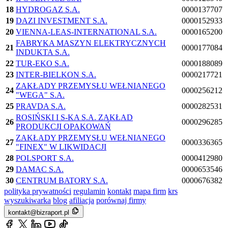
18
HYDROGAZ S.A.
0000137707
19
DAZI INVESTMENT S.A.
0000152933
20
VIENNA-LEAS-INTERNATIONAL S.A.
0000165200
FABRYKA MASZYN ELEKTRYCZNYCH
21
0000177084
INDUKTA S.A.
22
TUR-EKO S.A.
0000188089
23
INTER-BIELKON S.A.
0000217721
ZAKŁADY PRZEMYSŁU WEŁNIANEGO
24
0000256212
"WEGA" S.A.
25
PRAVDA S.A.
0000282531
ROSIŃSKI I S-KA S.A. ZAKŁAD
26
0000296285
PRODUKCJI OPAKOWAŃ
ZAKŁADY PRZEMYSŁU WEŁNIANEGO
27
0000336365
"FINEX" W LIKWIDACJI
28
POLSPORT S.A.
0000412980
29
DAMAC S.A.
0000653546
30
CENTRUM BATORY S.A.
0000676382
polityka prywatności
regulamin
kontakt
mapa firm
krs
wyszukiwarka
blog
afiliacja
porównaj firmy
kontakt@bizraport.pl