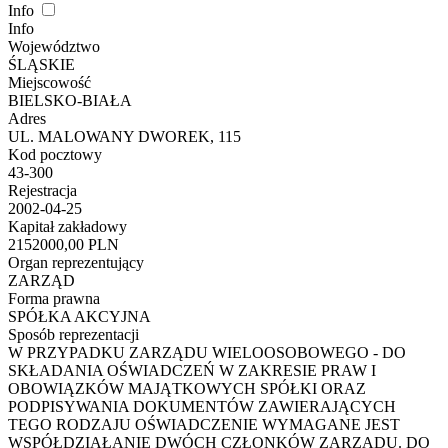
Info
Info
Województwo
ŚLĄSKIE
Miejscowość
BIELSKO-BIAŁA
Adres
UL. MALOWANY DWOREK, 115
Kod pocztowy
43-300
Rejestracja
2002-04-25
Kapitał zakładowy
2152000,00 PLN
Organ reprezentujący
ZARZĄD
Forma prawna
SPÓŁKA AKCYJNA
Sposób reprezentacji
W PRZYPADKU ZARZĄDU WIELOOSOBOWEGO - DO
SKŁADANIA OŚWIADCZEŃ W ZAKRESIE PRAW I
OBOWIĄZKÓW MAJĄTKOWYCH SPÓŁKI ORAZ
PODPISYWANIA DOKUMENTÓW ZAWIERAJĄCYCH
TEGO RODZAJU OŚWIADCZENIE WYMAGANE JEST
WSPÓŁDZIAŁANIE DWÓCH CZŁONKÓW ZARZĄDU. DO