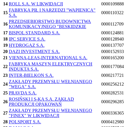
14
ROLL S.A. W LIKWIDACJI
0000109888
FABRYKA PIŁ I NARZĘDZI "WAPIENICA"
15
0000110322
S.A.
PRZEDSIĘBIORSTWO BUDOWNICTWA
16
0000112709
KOMUNIKACYJNEGO "BESKIDZKIE
17
BISPOL STANDARD S.A.
0000124881
18
IPC SERVICE S.A.
0000128940
19
HYDROGAZ S.A.
0000137707
20
DAZI INVESTMENT S.A.
0000152933
21
VIENNA-LEAS-INTERNATIONAL S.A.
0000165200
FABRYKA MASZYN ELEKTRYCZNYCH
22
0000177084
INDUKTA S.A.
23
INTER-BIELKON S.A.
0000217721
ZAKŁADY PRZEMYSŁU WEŁNIANEGO
24
0000256212
"WEGA" S.A.
25
PRAVDA S.A.
0000282531
ROSIŃSKI I S-KA S.A. ZAKŁAD
26
0000296285
PRODUKCJI OPAKOWAŃ
ZAKŁADY PRZEMYSŁU WEŁNIANEGO
27
0000336365
"FINEX" W LIKWIDACJI
28
POLSPORT S.A.
0000412980