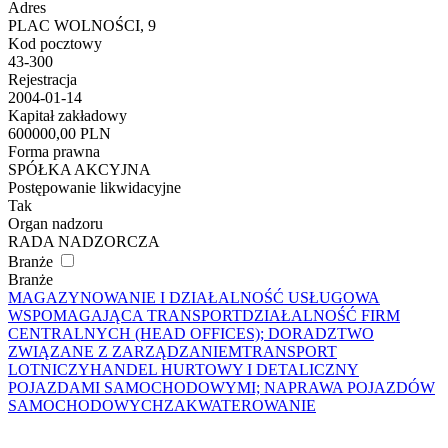
Adres
PLAC WOLNOŚCI, 9
Kod pocztowy
43-300
Rejestracja
2004-01-14
Kapitał zakładowy
600000,00 PLN
Forma prawna
SPÓŁKA AKCYJNA
Postępowanie likwidacyjne
Tak
Organ nadzoru
RADA NADZORCZA
Branże
Branże
MAGAZYNOWANIE I DZIAŁALNOŚĆ USŁUGOWA
WSPOMAGAJĄCA TRANSPORT
DZIAŁALNOŚĆ FIRM
CENTRALNYCH (HEAD OFFICES); DORADZTWO
ZWIĄZANE Z ZARZĄDZANIEM
TRANSPORT
LOTNICZY
HANDEL HURTOWY I DETALICZNY
POJAZDAMI SAMOCHODOWYMI; NAPRAWA POJAZDÓW
SAMOCHODOWYCH
ZAKWATEROWANIE