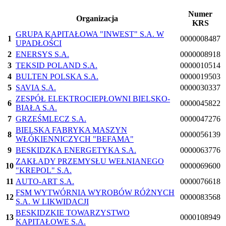
Numer
Organizacja
KRS
GRUPA KAPITAŁOWA "INWEST" S.A. W
1
0000008487
UPADŁOŚCI
2
ENERSYS S.A.
0000008918
3
TEKSID POLAND S.A.
0000010514
4
BULTEN POLSKA S.A.
0000019503
5
SAVIA S.A.
0000030337
ZESPÓŁ ELEKTROCIEPŁOWNI BIELSKO-
6
0000045822
BIAŁA S.A.
7
GRZEŚMLECZ S.A.
0000047276
BIELSKA FABRYKA MASZYN
8
0000056139
WŁÓKIENNICZYCH "BEFAMA"
9
BESKIDZKA ENERGETYKA S.A.
0000063776
ZAKŁADY PRZEMYSŁU WEŁNIANEGO
10
0000069600
"KREPOL" S.A.
11
AUTO-ART S.A.
0000076618
FSM WYTWÓRNIA WYROBÓW RÓŻNYCH
12
0000083568
S.A. W LIKWIDACJI
BESKIDZKIE TOWARZYSTWO
13
0000108949
KAPITAŁOWE S.A.