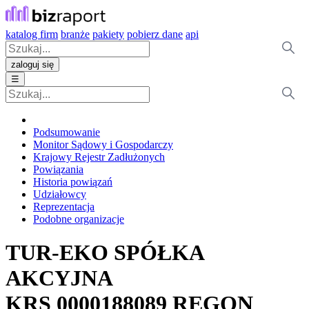
katalog firm
branże
pakiety
pobierz dane
api
zaloguj się
☰
Podsumowanie
Monitor Sądowy i Gospodarczy
Krajowy Rejestr Zadłużonych
Powiązania
Historia powiązań
Udziałowcy
Reprezentacja
Podobne organizacje
TUR-EKO SPÓŁKA
AKCYJNA
KRS
0000188089
REGON