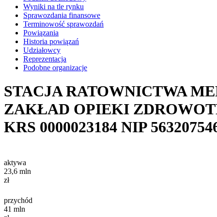
Wyniki na tle rynku
Sprawozdania finansowe
Terminowość sprawozdań
Powiązania
Historia powiązań
Udziałowcy
Reprezentacja
Podobne organizacje
STACJA RATOWNICTWA ME
ZAKŁAD OPIEKI ZDROWOT
KRS
0000023184
NIP
56320754
aktywa
23,6
mln
zł
przychód
41
mln