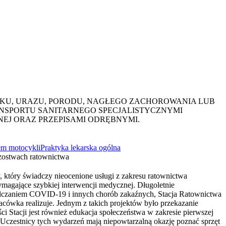
ADKU, URAZU, PORODU, NAGŁEGO ZACHOROWANIA LUB
NSPORTU SANITARNEGO SPECJALISTYCZNYMI
EJ ORAZ PRZEPISAMI ODRĘBNYMI.
em motocykli
Praktyka lekarska ogólna
zostwach ratownictwa
tóry świadczy nieocenione usługi z zakresu ratownictwa
ymagające szybkiej interwencji medycznej. Długoletnie
alczaniem COVID-19 i innych chorób zakaźnych, Stacja Ratownictwa
cówka realizuje. Jednym z takich projektów było przekazanie
i Stacji jest również edukacja społeczeństwa w zakresie pierwszej
. Uczestnicy tych wydarzeń mają niepowtarzalną okazję poznać sprzęt