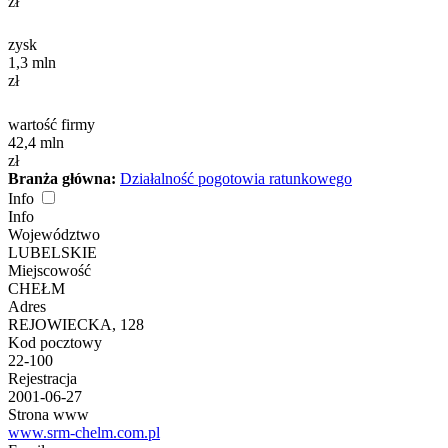
zł
zysk
1,3
mln
zł
wartość firmy
42,4
mln
zł
Branża główna:
Działalność pogotowia ratunkowego
Info
Info
Województwo
LUBELSKIE
Miejscowość
CHEŁM
Adres
REJOWIECKA, 128
Kod pocztowy
22-100
Rejestracja
2001-06-27
Strona www
www.srm-chelm.com.pl