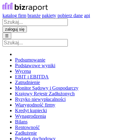
katalog firm
branże
pakiety
pobierz dane
api
zaloguj się
☰
Podsumowanie
Podstawowe wyniki
Wycena
EBIT i EBITDA
Zatrudnienie
Monitor Sądowy i Gospodarczy
Krajowy Rejestr Zadłużonych
Ryzyko niewypłacalności
Wiarygodność firmy
Kredyt kupiecki
Wynagrodzenia
Bilans
Rentowność
Zadłużenie
Podatek dochodowy