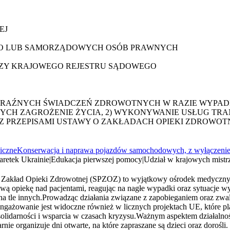
EJ
GO LUB SAMORZĄDOWYCH OSÓB PRAWNYCH
CZY KRAJOWEGO REJESTRU SĄDOWEGO
IE DORAŹNYCH ŚWIADCZEŃ ZDROWOTNYCH W RAZIE WYP
CH ZAGROŻENIE ŻYCIA, 2) WYKONYWANIE USŁUG TRA
PRZEPISAMI USTAWY O ZAKŁADACH OPIEKI ZDROWOTN
niczne
Konserwacja i naprawa pojazdów samochodowych, z wyłączeni
aretek Ukrainie
|
Edukacja pierwszej pomocy
|
Udział w krajowych mistr
akład Opieki Zdrowotnej (SPZOZ) to wyjątkowy ośrodek medyczny, k
wą opiekę nad pacjentami, reagując na nagłe wypadki oraz sytuacje w
na tle innych.Prowadząc działania związane z zapobieganiem oraz zw
ażowanie jest widoczne również w licznych projektach UE, które pla
solidarności i wsparcia w czasach kryzysu.Ważnym aspektem działalnośc
e organizuje dni otwarte, na które zapraszane są dzieci oraz dorośli