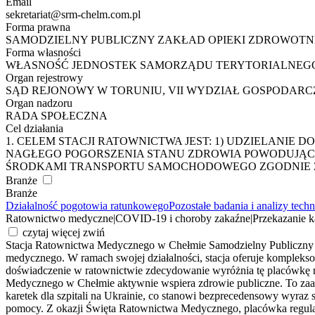
Email
sekretariat@srm-chelm.com.pl
Forma prawna
SAMODZIELNY PUBLICZNY ZAKŁAD OPIEKI ZDROWOTN
Forma własności
WŁASNOŚĆ JEDNOSTEK SAMORZĄDU TERYTORIALNE
Organ rejestrowy
SĄD REJONOWY W TORUNIU, VII WYDZIAŁ GOSPODAR
Organ nadzoru
RADA SPOŁECZNA
Cel działania
1. CELEM STACJI RATOWNICTWA JEST: 1) UDZIELAN
NAGŁEGO POGORSZENIA STANU ZDROWIA POWODUJĄCY
ŚRODKAMI TRANSPORTU SAMOCHODOWEGO ZGODNIE Z 
Branże
Branże
Działalność pogotowia ratunkowego
Pozostałe badania i analizy tech
Ratownictwo medyczne
|
COVID-19 i choroby zakaźne
|
Przekazanie k
czytaj więcej
zwiń
Stacja Ratownictwa Medycznego w Chełmie Samodzielny Publiczny Z
medycznego. W ramach swojej działalności, stacja oferuje komplekso
doświadczenie w ratownictwie zdecydowanie wyróżnia tę placówkę 
Medycznego w Chełmie aktywnie wspiera zdrowie publiczne. To zaang
karetek dla szpitali na Ukrainie, co stanowi bezprecedensowy wyraz 
pomocy. Z okazji Święta Ratownictwa Medycznego, placówka regularni