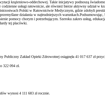
tacji krążeniowo-oddechowej. Takie inicjatywy podnoszą świadomość
y codzienne usługi ratownicze, ale również bierze aktywny udział
Mistrzostwach Polski w Ratownictwie Medycznym, gdzie zdobyli presti
ch przemyślane działania w najtrudniejszych warunkach.Podsumowując
sienie pomocy chorym i potrzebującym. Szeroku zakres usług, edukacja
rdy tej placówki.
 Publiczny Zakład Opieki Zdrowotnej osiągnęła 41 017 637 zł przy
o 322 094 zł.
dów wynosi 4 111 683 zł rocznie.