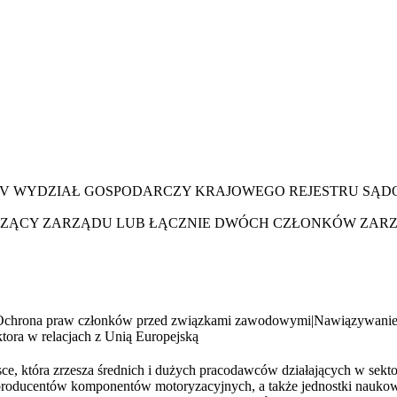
XIV WYDZIAŁ GOSPODARCZY KRAJOWEGO REJESTRU SĄ
CZĄCY ZARZĄDU LUB ŁĄCZNIE DWÓCH CZŁONKÓW ZAR
Ochrona praw członków przed związkami zawodowymi
|
Nawiązywanie 
ktora w relacjach z Unią Europejską
sce, która zrzesza średnich i dużych pracodawców działających w sek
oducentów komponentów motoryzacyjnych, a także jednostki naukowo