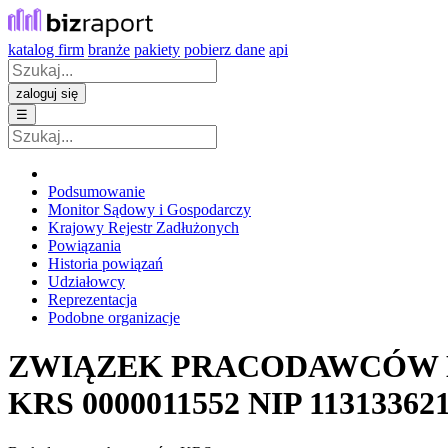
katalog firm
branże
pakiety
pobierz dane
api
zaloguj się
☰
Podsumowanie
Monitor Sądowy i Gospodarczy
Krajowy Rejestr Zadłużonych
Powiązania
Historia powiązań
Udziałowcy
Reprezentacja
Podobne organizacje
ZWIĄZEK PRACODAWCÓW 
KRS
0000011552
NIP
11313362