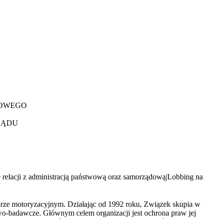
DOWEGO
ZĄDU
relacji z administracją państwową oraz samorządową
|
Lobbing na
torze motoryzacyjnym. Działając od 1992 roku, Związek skupia w
-badawcze. Głównym celem organizacji jest ochrona praw jej