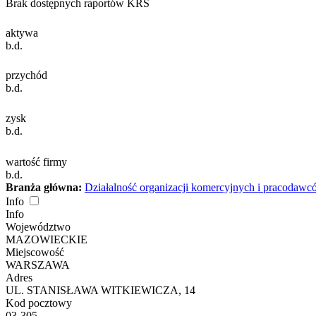
Brak dostępnych raportów KRS
aktywa
b.d.
przychód
b.d.
zysk
b.d.
wartość firmy
b.d.
Branża główna:
Działalność organizacji komercyjnych i pracodaw
Info
Info
Województwo
MAZOWIECKIE
Miejscowość
WARSZAWA
Adres
UL. STANISŁAWA WITKIEWICZA, 14
Kod pocztowy
03-305