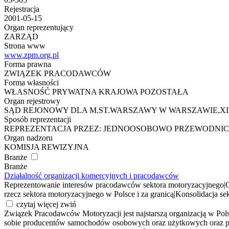
Rejestracja
2001-05-15
Organ reprezentujący
ZARZĄD
Strona www
www.zpm.org.pl
Forma prawna
ZWIĄZEK PRACODAWCÓW
Forma własności
WŁASNOŚĆ PRYWATNA KRAJOWA POZOSTAŁA
Organ rejestrowy
SĄD REJONOWY DLA M.ST.WARSZAWY W WARSZAWIE,
Sposób reprezentacji
REPREZENTACJA PRZEZ: JEDNOOSOBOWO PRZEWODNI
Organ nadzoru
KOMISJA REWIZYJNA
Branże
Branże
Działalność organizacji komercyjnych i pracodawców
Reprezentowanie interesów pracodawców sektora motoryzacyjnego
|
rzecz sektora motoryzacyjnego w Polsce i za granicą
|
Konsolidacja se
czytaj więcej
zwiń
Związek Pracodawców Motoryzacji jest najstarszą organizacją w Pol
sobie producentów samochodów osobowych oraz użytkowych oraz pr