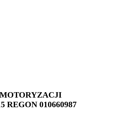
MOTORYZACJI
15
REGON
010660987