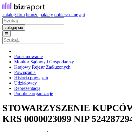
katalog firm
branże
pakiety
pobierz dane
api
zaloguj się
☰
Podsumowanie
Monitor Sądowy i Gospodarczy
Krajowy Rejestr Zadłużonych
Powiązania
Historia powiązań
Udziałowcy
Reprezentacja
Podobne organizacje
STOWARZYSZENIE KUPCÓ
KRS
0000023099
NIP
52428729