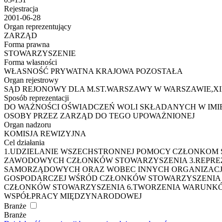
Rejestracja
2001-06-28
Organ reprezentujący
ZARZĄD
Forma prawna
STOWARZYSZENIE
Forma własności
WŁASNOŚĆ PRYWATNA KRAJOWA POZOSTAŁA
Organ rejestrowy
SĄD REJONOWY DLA M.ST.WARSZAWY W WARSZAWIE,X
Sposób reprezentacji
DO WAŻNOŚCI OŚWIADCZEŃ WOLI SKŁADANYCH W IMI
OSOBY PRZEZ ZARZĄD DO TEGO UPOWAŻNIONEJ
Organ nadzoru
KOMISJA REWIZYJNA
Cel działania
1.UDZIELANIE WSZECHSTRONNEJ POMOCY CZŁONKOM S
ZAWODOWYCH CZŁONKÓW STOWARZYSZENIA 3.REPRE
SAMORZĄDOWYCH ORAZ WOBEC INNYCH ORGANIZACJI
GOSPODARCZEJ WŚRÓD CZŁONKÓW STOWARZYSZENIA 
CZŁONKÓW STOWARZYSZENIA 6.TWORZENIA WARUNKÓ
WSPÓŁPRACY MIĘDZYNARODOWEJ
Branże
Branże