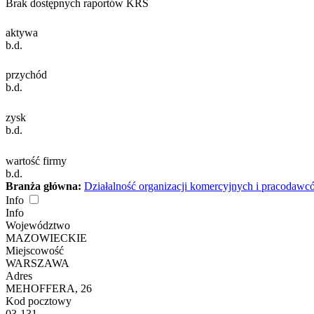
Brak dostępnych raportów KRS
aktywa
b.d.
przychód
b.d.
zysk
b.d.
wartość firmy
b.d.
Branża główna:
Działalność organizacji komercyjnych i pracodaw
Info
Info
Województwo
MAZOWIECKIE
Miejscowość
WARSZAWA
Adres
MEHOFFERA, 26
Kod pocztowy
03-131