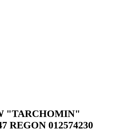
W "TARCHOMIN"
47
REGON
012574230