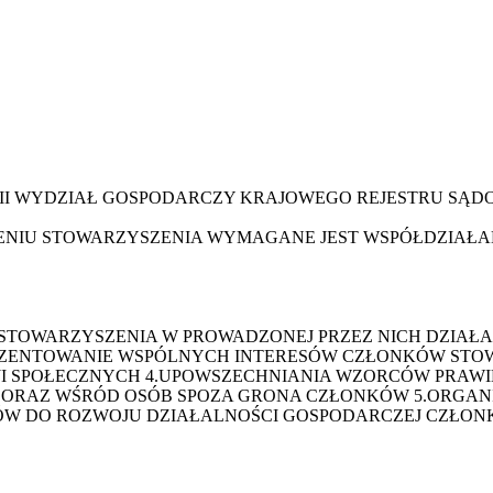
III WYDZIAŁ GOSPODARCZY KRAJOWEGO REJESTRU SĄ
ENIU STOWARZYSZENIA WYMAGANE JEST WSPÓŁDZIAŁA
TOWARZYSZENIA W PROWADZONEJ PRZEZ NICH DZIAŁAL
ZENTOWANIE WSPÓLNYCH INTERESÓW CZŁONKÓW STO
 SPOŁECZNYCH 4.UPOWSZECHNIANIA WZORCÓW PRAWI
ORAZ WŚRÓD OSÓB SPOZA GRONA CZŁONKÓW 5.ORGANI
W DO ROZWOJU DZIAŁALNOŚCI GOSPODARCZEJ CZŁONK