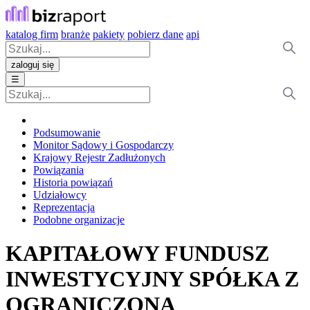
katalog firm
branże
pakiety
pobierz dane
api
zaloguj się
☰
Podsumowanie
Monitor Sądowy i Gospodarczy
Krajowy Rejestr Zadłużonych
Powiązania
Historia powiązań
Udziałowcy
Reprezentacja
Podobne organizacje
KAPITAŁOWY FUNDUSZ
INWESTYCYJNY SPÓŁKA Z
OGRANICZONĄ