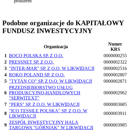
prokurent
Podobne organizacje do KAPITAŁOWY
FUNDUSZ INWESTYCYJNY
Numer
Organizacja
KRS
1
BOCO POLSKA SP. Z O.O.
0000000255
2
PRESSNET SP. Z O.O.
0000002322
3
"INTER-MAR" SP. Z O.O. W LIKWIDACJI
0000002516
4
ROKO POLAND SP. Z O.O.
0000002807
5
"TYTAN CO" SP. Z O.O. W LIKWIDACJI
0000002871
PRZEDSIĘBIORSTWO USŁUG
6
PRODUKCYJNO-HANDLOWYCH
0000002962
"SERWITEXT"
7
"PERS" SP. Z O.O. W LIKWIDACJI
0000003685
"ICO TESSILE POLSKA" SP. Z O.O. W
8
0000003911
LIKWIDACJI
ZESPÓŁ INWESTYCYJNY HALA
9
0000003985
TARGOWA "GÓRNIAK" W LIKWIDACJI