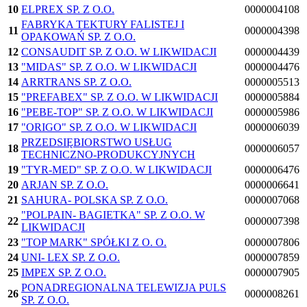
10
ELPREX SP. Z O.O.
0000004108
FABRYKA TEKTURY FALISTEJ I
11
0000004398
OPAKOWAŃ SP. Z O.O.
12
CONSAUDIT SP. Z O.O. W LIKWIDACJI
0000004439
13
"MIDAS" SP. Z O.O. W LIKWIDACJI
0000004476
14
ARRTRANS SP. Z O.O.
0000005513
15
"PREFABEX" SP. Z O.O. W LIKWIDACJI
0000005884
16
"PEBE-TOP" SP. Z O.O. W LIKWIDACJI
0000005986
17
"ORIGO" SP. Z O.O. W LIKWIDACJI
0000006039
PRZEDSIĘBIORSTWO USŁUG
18
0000006057
TECHNICZNO-PRODUKCYJNYCH
19
"TYR-MED" SP. Z O.O. W LIKWIDACJI
0000006476
20
ARJAN SP. Z O.O.
0000006641
21
SAHURA- POLSKA SP. Z O.O.
0000007068
"POLPAIN- BAGIETKA" SP. Z O.O. W
22
0000007398
LIKWIDACJI
23
"TOP MARK" SPÓŁKI Z O. O.
0000007806
24
UNI- LEX SP. Z O.O.
0000007859
25
IMPEX SP. Z O.O.
0000007905
PONADREGIONALNA TELEWIZJA PULS
26
0000008261
SP. Z O.O.