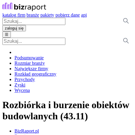
katalog firm
branże
pakiety
pobierz dane
api
zaloguj się
☰
Podsumowanie
Rozmiar branży
Największe firmy
Rozkład geograficzny
Przychody
Zyski
Wycena
Rozbiórka i burzenie obiektów
budowlanych (43.11)
BizRaport.pl