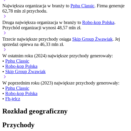
Największa organizacja w branży to
Pphu Classic
. Firma generuje
62,78 mln zł przychodu.
Druga największa organizacja w branży to
Robo-kop Polska
.
Przychód organizacji wynosi 48,57 mln zł.
Trzecie największe przychody osiąga
Skip Group Żwawiak
. Jej
sprzedaż opiewa na 46,33 mln zł.
W ostatnim roku (2024) największe przychody generowały:
•
Pphu Classic
•
Robo-kop Polska
•
Skip Group Żwawiak
W poprzednim roku (2023) największe przychody generowały:
•
Pphu Classic
•
Robo-kop Polska
•
Fb-jelcz
Rozkład geograficzny
Przychody