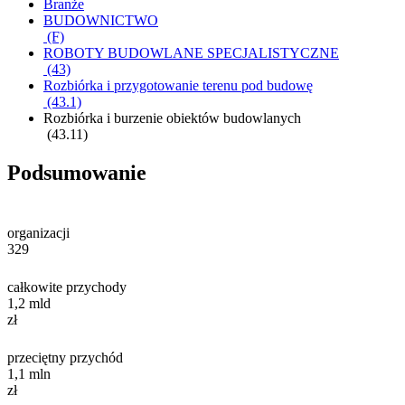
Branże
BUDOWNICTWO
(F)
ROBOTY BUDOWLANE SPECJALISTYCZNE
(43)
Rozbiórka i przygotowanie terenu pod budowę
(43.1)
Rozbiórka i burzenie obiektów budowlanych
(43.11)
Podsumowanie
organizacji
329
całkowite przychody
1,2
mld
zł
przeciętny przychód
1,1
mln
zł