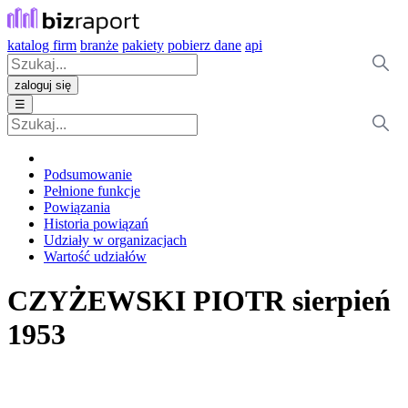
katalog firm
branże
pakiety
pobierz dane
api
zaloguj się
☰
Podsumowanie
Pełnione funkcje
Powiązania
Historia powiązań
Udziały w organizacjach
Wartość udziałów
CZYŻEWSKI PIOTR
sierpień
1953