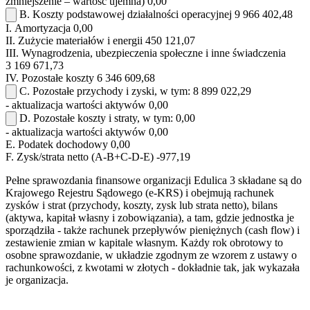
zmniejszenie – wartość ujemna)
0,00
B.
Koszty podstawowej działalności operacyjnej
9 966 402,48
I.
Amortyzacja
0,00
II.
Zużycie materiałów i energii
450 121,07
III.
Wynagrodzenia, ubezpieczenia społeczne i inne świadczenia
3 169 671,73
IV.
Pozostałe koszty
6 346 609,68
C.
Pozostałe przychody i zyski, w tym:
8 899 022,29
- aktualizacja wartości aktywów
0,00
D.
Pozostałe koszty i straty, w tym:
0,00
- aktualizacja wartości aktywów
0,00
E.
Podatek dochodowy
0,00
F.
Zysk/strata netto (A-B+C-D-E)
-977,19
Pełne sprawozdania finansowe organizacji Edulica 3 składane są do
Krajowego Rejestru Sądowego (e-KRS) i obejmują rachunek
zysków i strat (przychody, koszty, zysk lub strata netto), bilans
(aktywa, kapitał własny i zobowiązania), a tam, gdzie jednostka je
sporządziła - także rachunek przepływów pieniężnych (cash flow) i
zestawienie zmian w kapitale własnym. Każdy rok obrotowy to
osobne sprawozdanie, w układzie zgodnym ze wzorem z ustawy o
rachunkowości, z kwotami w złotych - dokładnie tak, jak wykazała
je organizacja.