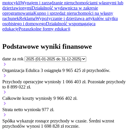
motocykli
Wynajem i zarządzanie nieruchomościami własnymi lub
dzierżawionymi
Działalność wydawnicza w zakresie
oprogramowania
Kupno i sprzedaż nieruchomości na własny
rachunek
Reklama
Wypożyczanie i dzierżawa artykułów użytku
osobistego i domowego
Działalność wspomagająca
edukację
Pozaszkolne formy edukacji
Podstawowe wyniki finansowe
dane za rok
Organizacja Edulica 3 osiągnęła 9 965 425 zł przychodów.
Przychody operacyjne wyniosły 1 066 403 zł.
Pozostałe przychody
to 8 899 022 zł.
Całkowite koszty wyniosły 9 966 402 zł.
Strata netto wyniosła 977 zł.
Spółka wykazuje
rosnące
przychody w czasie.
Średni wzrost
przychodów wynosi 1 698 828 zł rocznie.