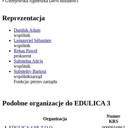
• Girzejowska Agnieszka (46% udziałów)
Reprezentacja
Daniluk Adam
wspólnik
Lemauviel Sébastien
wspólnik
Rękas Paweł
prokurent
Substelna Alicja
wspólnik
Substelny Bartosz
wspólnik
zarząd
Funkcja:
prezes zarządu
Podobne organizacje do EDULICA 3
Numer
Organizacja
KRS
1
EDULICA 4 SP. Z O.O.
0000916862