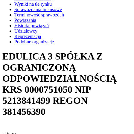
Wyniki na tle rynku
Sprawozdania finansowe
Terminowość sprawozdań
Powiązania
Historia powiązań
Udziałowcy
Reprezentacja
Podobne organizacje
EDULICA 3 SPÓŁKA Z
OGRANICZONĄ
ODPOWIEDZIALNOŚCIĄ
KRS
0000751050
NIP
5213841499
REGON
381456390
aktywa