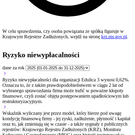
W celu sprawdzenia, czy osoba powiązana ze spółką figuruje w
Krajowym Rejestrze Zadłużonych, wejdź na stronę
krz.ms.gov.pl
.
Ryzyko niewypłacalności
dane za rok
Ryzyko niewypłacalności dla organizacji Edulica 3 wynosi 0,62%.
Oznacza to, że z takim prawdopodobieństwem w ciągu 2 lat od
wybranego sprawozdania firma może trafić w poważne kłopoty
finansowe, czyli zostać objęta postępowaniem upadłościowym lub
restrukturyzacyjnym.
Wskaźnik wyliczany jest przez model, który bierze pod uwagę
kondycję finansową firmy - jej zyski, zadłużenie, płynność i kapitał
oraz to, jak zmieniają się w czasie - a także sygnały z publicznych
rejestrów: Krajowego Rejestru Zadłużonych (KRZ), Monitora
Sądowego i Gospodarczego (MSiG) oraz historii postępowań w