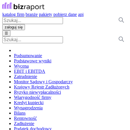
katalog firm
branże
pakiety
pobierz dane
api
zaloguj się
☰
Podsumowanie
Podstawowe wyniki
Wycena
EBIT i EBITDA
Zatrudnienie
Monitor Sądowy i Gospodarczy
Krajowy Rejestr Zadłużonych
Ryzyko niewypłacalności
Wiarygodność firmy
Kredyt kupiecki
Wynagrodzenia
Bilans
Rentowność
Zadłużenie
Podatek dochodowy