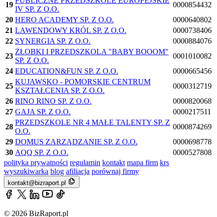
PUBLICZNE PRZEDSZKOLE EUROPEJSKIE
19
0000854432
IV SP. Z O.O.
20
HERO ACADEMY SP. Z O.O.
0000640802
21
LAWENDOWY KRÓL SP. Z O.O.
0000738406
22
SYNERGIA SP. Z O.O.
0000884076
ŻŁOBKI I PRZEDSZKOLA "BABY BOOOM"
23
0001010082
SP. Z O.O.
24
EDUCATION&FUN SP. Z O.O.
0000665456
KUJAWSKO - POMORSKIE CENTRUM
25
0000312719
KSZTAŁCENIA SP. Z O.O.
26
RINO RINO SP. Z O.O.
0000820068
27
GAJA SP. Z O.O.
0000217511
PRZEDSZKOLE NR 4 MAŁE TALENTY SP. Z
28
0000874269
O.O.
29
DOMUS ZARZĄDZANIE SP. Z O.O.
0000698778
30
AQQ SP. Z O.O.
0000527808
polityka prywatności
regulamin
kontakt
mapa firm
krs
wyszukiwarka
blog
afiliacja
porównaj firmy
kontakt@bizraport.pl
© 2026 BizRaport.pl