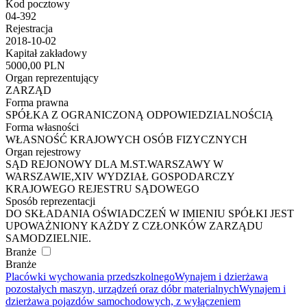
Kod pocztowy
04-392
Rejestracja
2018-10-02
Kapitał zakładowy
5000,00 PLN
Organ reprezentujący
ZARZĄD
Forma prawna
SPÓŁKA Z OGRANICZONĄ ODPOWIEDZIALNOŚCIĄ
Forma własności
WŁASNOŚĆ KRAJOWYCH OSÓB FIZYCZNYCH
Organ rejestrowy
SĄD REJONOWY DLA M.ST.WARSZAWY W
WARSZAWIE,XIV WYDZIAŁ GOSPODARCZY
KRAJOWEGO REJESTRU SĄDOWEGO
Sposób reprezentacji
DO SKŁADANIA OŚWIADCZEŃ W IMIENIU SPÓŁKI JEST
UPOWAŻNIONY KAŻDY Z CZŁONKÓW ZARZĄDU
SAMODZIELNIE.
Branże
Branże
Placówki wychowania przedszkolnego
Wynajem i dzierżawa
pozostałych maszyn, urządzeń oraz dóbr materialnych
Wynajem i
dzierżawa pojazdów samochodowych, z wyłączeniem