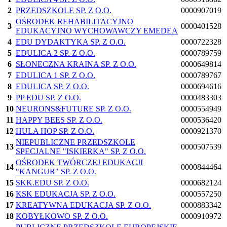
2
PRZEDSZKOLE SP. Z O.O.
0000907019
OŚRODEK REHABILITACYJNO
3
0000401528
EDUKACYJNO WYCHOWAWCZY EMEDEA
4
EDU DYDAKTYKA SP. Z O.O.
0000722328
5
EDULICA 2 SP. Z O.O.
0000789759
6
SŁONECZNA KRAINA SP. Z O.O.
0000649814
7
EDULICA 1 SP. Z O.O.
0000789767
8
EDULICA SP. Z O.O.
0000694616
9
PP EDU SP. Z O.O.
0000483303
10
NEURONS&FUTURE SP. Z O.O.
0000554949
11
HAPPY BEES SP. Z O.O.
0000536420
12
HULA HOP SP. Z O.O.
0000921370
NIEPUBLICZNE PRZEDSZKOLE
13
0000507539
SPECJALNE "ISKIERKA" SP. Z O.O.
OŚRODEK TWÓRCZEJ EDUKACJI
14
0000844464
"KANGUR" SP. Z O.O.
15
SKK.EDU SP. Z O.O.
0000682124
16
KSK EDUKACJA SP. Z O.O.
0000557250
17
KREATYWNA EDUKACJA SP. Z O.O.
0000883342
18
KOBYŁKOWO SP. Z O.O.
0000910972