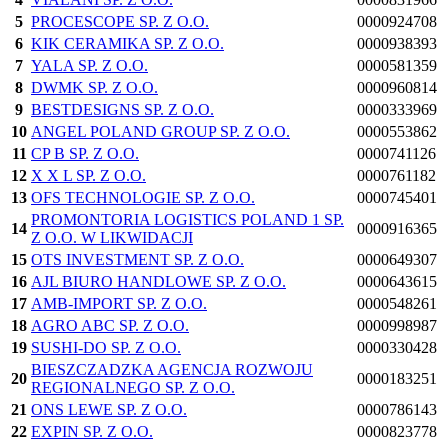
5
PROCESCOPE SP. Z O.O.
0000924708
6
KIK CERAMIKA SP. Z O.O.
0000938393
7
YALA SP. Z O.O.
0000581359
8
DWMK SP. Z O.O.
0000960814
9
BESTDESIGNS SP. Z O.O.
0000333969
10
ANGEL POLAND GROUP SP. Z O.O.
0000553862
11
CP B SP. Z O.O.
0000741126
12
X X L SP. Z O.O.
0000761182
13
OFS TECHNOLOGIE SP. Z O.O.
0000745401
PROMONTORIA LOGISTICS POLAND 1 SP.
14
0000916365
Z O.O. W LIKWIDACJI
15
OTS INVESTMENT SP. Z O.O.
0000649307
16
AJL BIURO HANDLOWE SP. Z O.O.
0000643615
17
AMB-IMPORT SP. Z O.O.
0000548261
18
AGRO ABC SP. Z O.O.
0000998987
19
SUSHI-DO SP. Z O.O.
0000330428
BIESZCZADZKA AGENCJA ROZWOJU
20
0000183251
REGIONALNEGO SP. Z O.O.
21
ONS LEWE SP. Z O.O.
0000786143
22
EXPIN SP. Z O.O.
0000823778