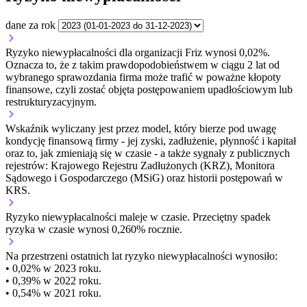
dane za rok
Ryzyko niewypłacalności dla organizacji Friz wynosi 0,02%.
Oznacza to, że z takim prawdopodobieństwem w ciągu 2 lat od
wybranego sprawozdania firma może trafić w poważne kłopoty
finansowe, czyli zostać objęta postępowaniem upadłościowym lub
restrukturyzacyjnym.
Wskaźnik wyliczany jest przez model, który bierze pod uwagę
kondycję finansową firmy - jej zyski, zadłużenie, płynność i kapitał
oraz to, jak zmieniają się w czasie - a także sygnały z publicznych
rejestrów: Krajowego Rejestru Zadłużonych (KRZ), Monitora
Sądowego i Gospodarczego (MSiG) oraz historii postępowań w
KRS.
Ryzyko niewypłacalności
maleje w czasie.
Przeciętny
spadek
ryzyka w czasie wynosi 0,260% rocznie.
Na przestrzeni ostatnich lat ryzyko niewypłacalności wynosiło:
• 0,02% w 2023 roku.
• 0,39% w 2022 roku.
• 0,54% w 2021 roku.