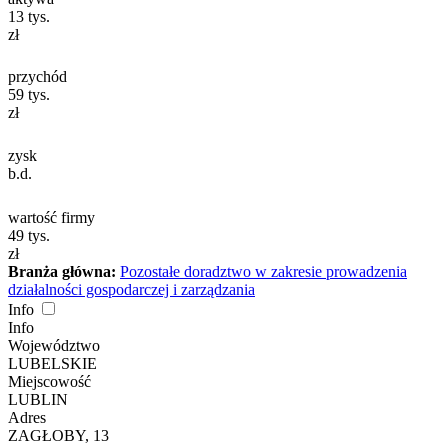
13
tys.
zł
przychód
59
tys.
zł
zysk
b.d.
wartość firmy
49
tys.
zł
Branża główna:
Pozostałe doradztwo w zakresie prowadzenia
działalności gospodarczej i zarządzania
Info
Info
Województwo
LUBELSKIE
Miejscowość
LUBLIN
Adres
ZAGŁOBY, 13