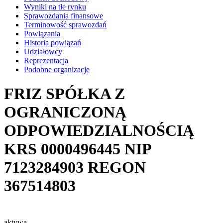
Wyniki na tle rynku
Sprawozdania finansowe
Terminowość sprawozdań
Powiązania
Historia powiązań
Udziałowcy
Reprezentacja
Podobne organizacje
FRIZ SPÓŁKA Z
OGRANICZONĄ
ODPOWIEDZIALNOŚCIĄ
KRS
0000496445
NIP
7123284903
REGON
367514803
aktywa