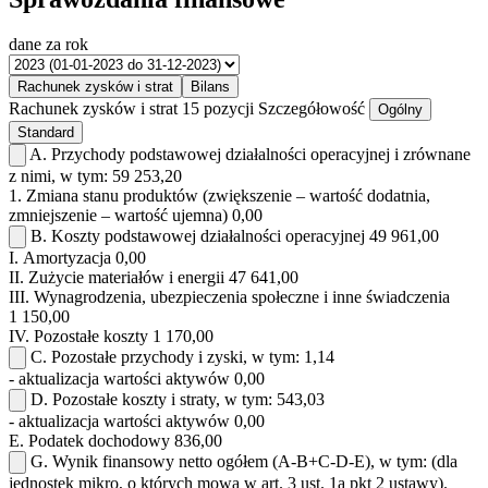
dane za rok
Rachunek zysków i strat
Bilans
Rachunek zysków i strat
15 pozycji
Szczegółowość
Ogólny
Standard
A.
Przychody podstawowej działalności operacyjnej i zrównane
z nimi, w tym:
59 253,20
1.
Zmiana stanu produktów (zwiększenie – wartość dodatnia,
zmniejszenie – wartość ujemna)
0,00
B.
Koszty podstawowej działalności operacyjnej
49 961,00
I.
Amortyzacja
0,00
II.
Zużycie materiałów i energii
47 641,00
III.
Wynagrodzenia, ubezpieczenia społeczne i inne świadczenia
1 150,00
IV.
Pozostałe koszty
1 170,00
C.
Pozostałe przychody i zyski, w tym:
1,14
- aktualizacja wartości aktywów
0,00
D.
Pozostałe koszty i straty, w tym:
543,03
- aktualizacja wartości aktywów
0,00
E.
Podatek dochodowy
836,00
G.
Wynik finansowy netto ogółem (A-B+C-D-E), w tym: (dla
jednostek mikro, o których mowa w art. 3 ust. 1a pkt 2 ustawy).