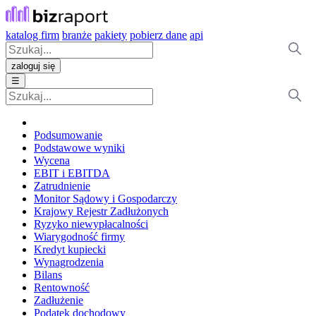
katalog firm
branże
pakiety
pobierz dane
api
zaloguj się
☰
Podsumowanie
Podstawowe wyniki
Wycena
EBIT i EBITDA
Zatrudnienie
Monitor Sądowy i Gospodarczy
Krajowy Rejestr Zadłużonych
Ryzyko niewypłacalności
Wiarygodność firmy
Kredyt kupiecki
Wynagrodzenia
Bilans
Rentowność
Zadłużenie
Podatek dochodowy