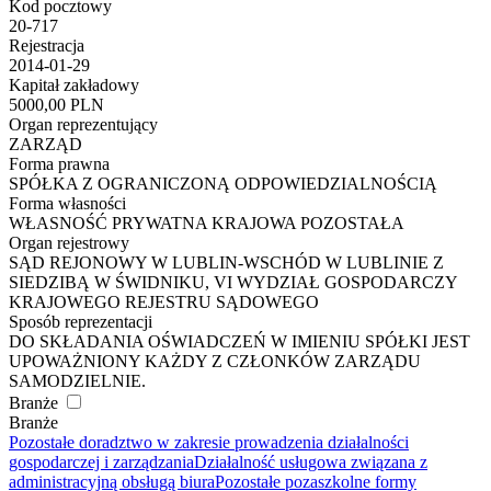
Kod pocztowy
20-717
Rejestracja
2014-01-29
Kapitał zakładowy
5000,00 PLN
Organ reprezentujący
ZARZĄD
Forma prawna
SPÓŁKA Z OGRANICZONĄ ODPOWIEDZIALNOŚCIĄ
Forma własności
WŁASNOŚĆ PRYWATNA KRAJOWA POZOSTAŁA
Organ rejestrowy
SĄD REJONOWY W LUBLIN-WSCHÓD W LUBLINIE Z
SIEDZIBĄ W ŚWIDNIKU, VI WYDZIAŁ GOSPODARCZY
KRAJOWEGO REJESTRU SĄDOWEGO
Sposób reprezentacji
DO SKŁADANIA OŚWIADCZEŃ W IMIENIU SPÓŁKI JEST
UPOWAŻNIONY KAŻDY Z CZŁONKÓW ZARZĄDU
SAMODZIELNIE.
Branże
Branże
Pozostałe doradztwo w zakresie prowadzenia działalności
gospodarczej i zarządzania
Działalność usługowa związana z
administracyjną obsługą biura
Pozostałe pozaszkolne formy