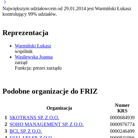
Największym udziałowcem od 29.01.2014 jest Warmiński Łukasz
kontrolujący 99% udziałów.
Reprezentacja
Warmiński Łukasz
wspólnik
Wasilewska Joanna
zarząd
Funkcja:
prezes zarządu
Podobne organizacje do FRIZ
Numer
Organizacja
KRS
1
SKOTRANS SP. Z O.O.
0000684939
2
SOHO MANAGEMENT SP. Z O.O.
0000976774
3
BCL SP. Z O.O.
0000246499
4
VIALANI SP. Z O.O.
0000831966