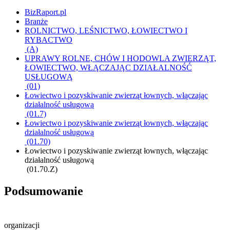
BizRaport.pl
Branże
ROLNICTWO, LEŚNICTWO, ŁOWIECTWO I
RYBACTWO
(A)
UPRAWY ROLNE, CHÓW I HODOWLA ZWIERZĄT,
ŁOWIECTWO, WŁĄCZAJĄC DZIAŁALNOŚĆ
USŁUGOWĄ
(01)
Łowiectwo i pozyskiwanie zwierząt łownych, włączając
działalność usługową
(01.7)
Łowiectwo i pozyskiwanie zwierząt łownych, włączając
działalność usługową
(01.70)
Łowiectwo i pozyskiwanie zwierząt łownych, włączając
działalność usługową
(01.70.Z)
Podsumowanie
organizacji