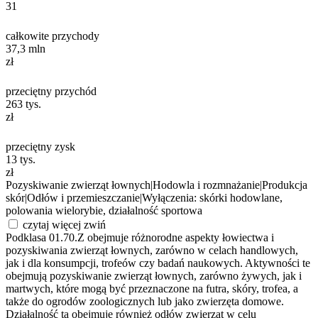
31
całkowite przychody
37,3
mln
zł
przeciętny przychód
263
tys.
zł
przeciętny zysk
13
tys.
zł
Pozyskiwanie zwierząt łownych
|
Hodowla i rozmnażanie
|
Produkcja
skór
|
Odłów i przemieszczanie
|
Wyłączenia: skórki hodowlane,
polowania wielorybie, działalność sportowa
czytaj więcej
zwiń
Podklasa 01.70.Z obejmuje różnorodne aspekty łowiectwa i
pozyskiwania zwierząt łownych, zarówno w celach handlowych,
jak i dla konsumpcji, trofeów czy badań naukowych. Aktywności te
obejmują pozyskiwanie zwierząt łownych, zarówno żywych, jak i
martwych, które mogą być przeznaczone na futra, skóry, trofea, a
także do ogrodów zoologicznych lub jako zwierzęta domowe.
Działalność ta obejmuje również odłów zwierząt w celu