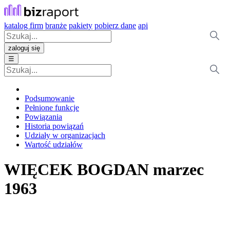
katalog firm
branże
pakiety
pobierz dane
api
zaloguj się
☰
Podsumowanie
Pełnione funkcje
Powiązania
Historia powiązań
Udziały w organizacjach
Wartość udziałów
WIĘCEK BOGDAN
marzec
1963