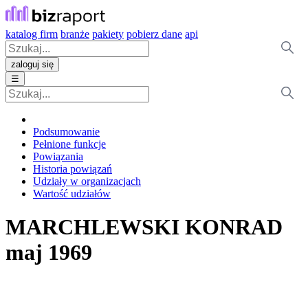
katalog firm
branże
pakiety
pobierz dane
api
zaloguj się
☰
Podsumowanie
Pełnione funkcje
Powiązania
Historia powiązań
Udziały w organizacjach
Wartość udziałów
MARCHLEWSKI KONRAD
maj 1969