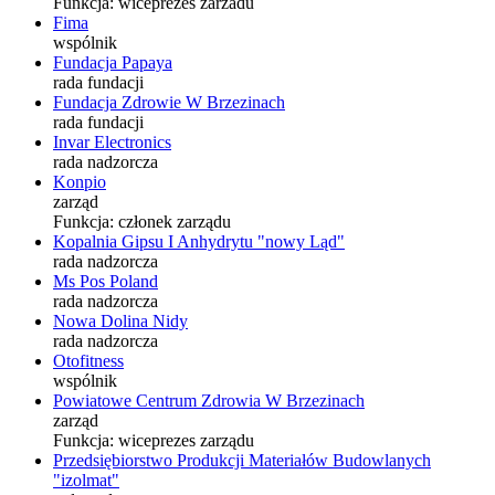
Funkcja:
wiceprezes zarzadu
Fima
wspólnik
Fundacja Papaya
rada fundacji
Fundacja Zdrowie W Brzezinach
rada fundacji
Invar Electronics
rada nadzorcza
Konpio
zarząd
Funkcja:
członek zarządu
Kopalnia Gipsu I Anhydrytu "nowy Ląd"
rada nadzorcza
Ms Pos Poland
rada nadzorcza
Nowa Dolina Nidy
rada nadzorcza
Otofitness
wspólnik
Powiatowe Centrum Zdrowia W Brzezinach
zarząd
Funkcja:
wiceprezes zarządu
Przedsiębiorstwo Produkcji Materiałów Budowlanych
"izolmat"