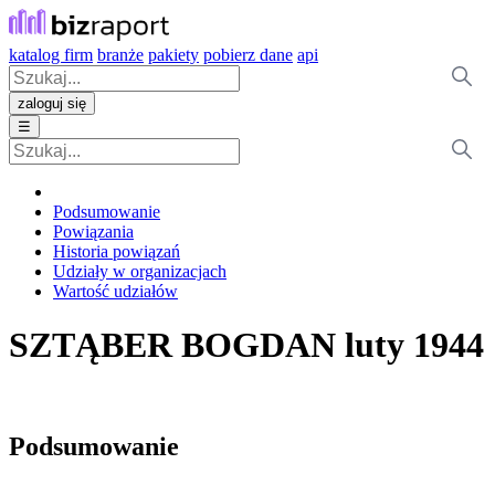
katalog firm
branże
pakiety
pobierz dane
api
zaloguj się
☰
Podsumowanie
Powiązania
Historia powiązań
Udziały w organizacjach
Wartość udziałów
SZTĄBER BOGDAN
luty 1944
Podsumowanie