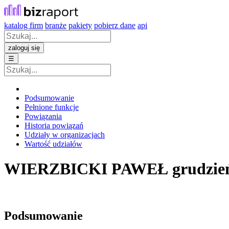
katalog firm
branże
pakiety
pobierz dane
api
zaloguj się
☰
Podsumowanie
Pełnione funkcje
Powiązania
Historia powiązań
Udziały w organizacjach
Wartość udziałów
WIERZBICKI PAWEŁ
grudzie
Podsumowanie