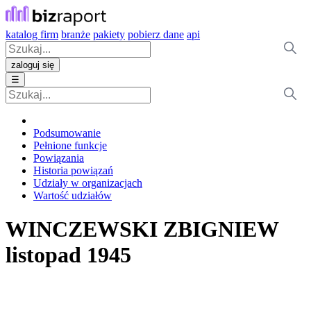
katalog firm
branże
pakiety
pobierz dane
api
zaloguj się
☰
Podsumowanie
Pełnione funkcje
Powiązania
Historia powiązań
Udziały w organizacjach
Wartość udziałów
WINCZEWSKI ZBIGNIEW
listopad 1945