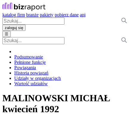
katalog firm
branże
pakiety
pobierz dane
api
zaloguj się
☰
Podsumowanie
Pełnione funkcje
Powiązania
Historia powiązań
Udziały w organizacjach
Wartość udziałów
MALINOWSKI MICHAŁ
kwiecień 1992