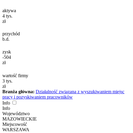
aktywa
4
tys.
zł
przychód
b.d.
zysk
-504
zł
wartość firmy
3
tys.
zł
Branża główna:
Działalność związana z wyszukiwaniem miejsc
pracy i pozyskiwaniem pracowników
Info
Info
Województwo
MAZOWIECKIE
Miejscowość
WARSZAWA