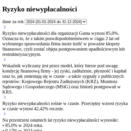
Ryzyko niewypłacalności
dane za rok
Ryzyko niewypłacalności dla organizacji Gama wynosi 85,0%.
Oznacza to, że z takim prawdopodobieństwem w ciągu 2 lat od
wybranego sprawozdania firma może trafić w poważne kłopoty
finansowe, czyli zostać objęta postępowaniem upadłościowym lub
restrukturyzacyjnym.
Wskaźnik wyliczany jest przez model, który bierze pod uwagę
kondycję finansową firmy - jej zyski, zadłużenie, płynność i kapitał
oraz to, jak zmieniają się w czasie - a także sygnały z publicznych
rejestrów: Krajowego Rejestru Zadłużonych (KRZ), Monitora
Sądowego i Gospodarczego (MSiG) oraz historii postępowań w
KRS.
Ryzyko niewypłacalności
rośnie w czasie.
Przeciętny
wzrost
ryzyka
w czasie wynosi 42,42% rocznie.
Na przestrzeni ostatnich lat ryzyko niewypłacalności wynosiło:
• 85,0% w 2024 roku.
• 0,17% w 2023 roku.