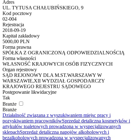
Adres
UL. TYTUSA CHAŁUBIŃSKIEGO, 9
Kod pocztowy
02-004
Rejestracja
2018-09-19
Kapitał zakładowy
5000,00 PLN
Forma prawna
SPÓŁKA Z OGRANICZONĄ ODPOWIEDZIALNOŚCIĄ
Forma własności
WŁASNOŚĆ KRAJOWYCH OSÓB FIZYCZNYCH
Organ rejestrowy
SĄD REJONOWY DLA M.ST.WARSZAWY W
WARSZAWIE,XII WYDZIAŁ GOSPODARCZY
KRAJOWEGO REJESTRU SĄDOWEGO
Postępowanie likwidacyjne
Tak
Branże
Branże
Działalność związana z wyszukiwaniem miejsc pracy i
pozyskiwaniem pracowników
Sprzedaż detaliczna kosmetyków i
artykułów toaletowych prowadzona w wyspecjalizowanych
sklepach
Sprzedaż detaliczna napojów alkoholowych i
bezalkoholowych prowadzona w wyspecjalizowanych