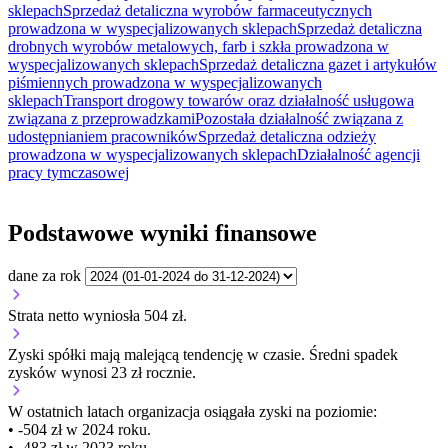
sklepach
Sprzedaż detaliczna wyrobów farmaceutycznych
prowadzona w wyspecjalizowanych sklepach
Sprzedaż detaliczna
drobnych wyrobów metalowych, farb i szkła prowadzona w
wyspecjalizowanych sklepach
Sprzedaż detaliczna gazet i artykułów
piśmiennych prowadzona w wyspecjalizowanych
sklepach
Transport drogowy towarów oraz działalność usługowa
związana z przeprowadzkami
Pozostała działalność związana z
udostępnianiem pracowników
Sprzedaż detaliczna odzieży
prowadzona w wyspecjalizowanych sklepach
Działalność agencji
pracy tymczasowej
Podstawowe wyniki finansowe
dane za rok
Strata netto wyniosła 504 zł.
Zyski spółki mają
malejącą
tendencję w czasie.
Średni spadek
zysków wynosi 23 zł rocznie.
W ostatnich latach organizacja osiągała zyski na poziomie:
• -504 zł w 2024 roku.
• -483 zł w 2023 roku.