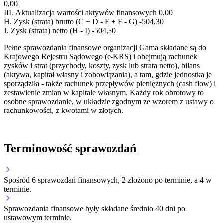
0,00
III.
Aktualizacja wartości aktywów finansowych
0,00
H.
Zysk (strata) brutto (C + D - E + F - G)
-504,30
J.
Zysk (strata) netto (H - I)
-504,30
Pełne sprawozdania finansowe organizacji Gama składane są do
Krajowego Rejestru Sądowego (e-KRS) i obejmują rachunek
zysków i strat (przychody, koszty, zysk lub strata netto), bilans
(aktywa, kapitał własny i zobowiązania), a tam, gdzie jednostka je
sporządziła - także rachunek przepływów pieniężnych (cash flow) i
zestawienie zmian w kapitale własnym. Każdy rok obrotowy to
osobne sprawozdanie, w układzie zgodnym ze wzorem z ustawy o
rachunkowości, z kwotami w złotych.
Terminowość sprawozdań
Spośród 6 sprawozdań finansowych, 2 złożono po terminie, a 4 w
terminie.
Sprawozdania finansowe były składane średnio 40 dni po
ustawowym terminie.