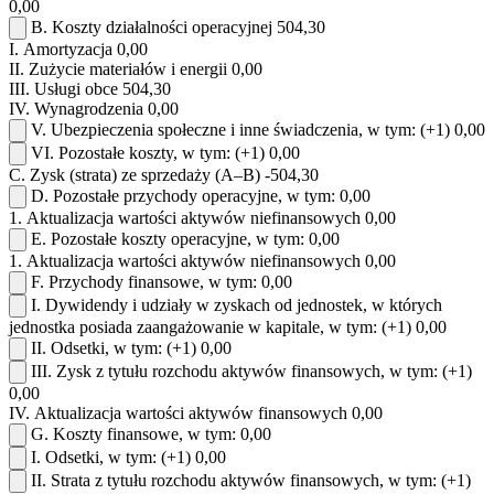
0,00
B.
Koszty działalności operacyjnej
504,30
I.
Amortyzacja
0,00
II.
Zużycie materiałów i energii
0,00
III.
Usługi obce
504,30
IV.
Wynagrodzenia
0,00
V.
Ubezpieczenia społeczne i inne świadczenia, w tym:
(+1)
0,00
VI.
Pozostałe koszty, w tym:
(+1)
0,00
C.
Zysk (strata) ze sprzedaży (A–B)
-504,30
D.
Pozostałe przychody operacyjne, w tym:
0,00
1.
Aktualizacja wartości aktywów niefinansowych
0,00
E.
Pozostałe koszty operacyjne, w tym:
0,00
1.
Aktualizacja wartości aktywów niefinansowych
0,00
F.
Przychody finansowe, w tym:
0,00
I.
Dywidendy i udziały w zyskach od jednostek, w których
jednostka posiada zaangażowanie w kapitale, w tym:
(+1)
0,00
II.
Odsetki, w tym:
(+1)
0,00
III.
Zysk z tytułu rozchodu aktywów finansowych, w tym:
(+1)
0,00
IV.
Aktualizacja wartości aktywów finansowych
0,00
G.
Koszty finansowe, w tym:
0,00
I.
Odsetki, w tym:
(+1)
0,00
II.
Strata z tytułu rozchodu aktywów finansowych, w tym:
(+1)