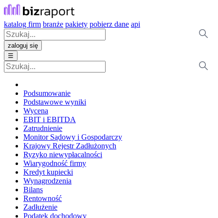
katalog firm
branże
pakiety
pobierz dane
api
zaloguj się
☰
Podsumowanie
Podstawowe wyniki
Wycena
EBIT i EBITDA
Zatrudnienie
Monitor Sądowy i Gospodarczy
Krajowy Rejestr Zadłużonych
Ryzyko niewypłacalności
Wiarygodność firmy
Kredyt kupiecki
Wynagrodzenia
Bilans
Rentowność
Zadłużenie
Podatek dochodowy