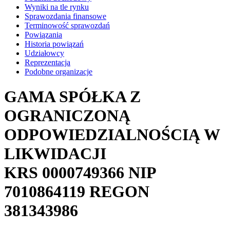
Wyniki na tle rynku
Sprawozdania finansowe
Terminowość sprawozdań
Powiązania
Historia powiązań
Udziałowcy
Reprezentacja
Podobne organizacje
GAMA SPÓŁKA Z
OGRANICZONĄ
ODPOWIEDZIALNOŚCIĄ W
LIKWIDACJI
KRS
0000749366
NIP
7010864119
REGON
381343986