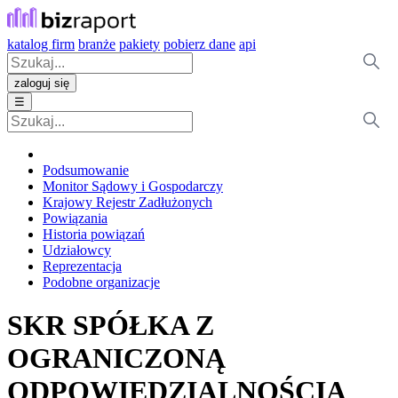
katalog firm
branże
pakiety
pobierz dane
api
zaloguj się
☰
Podsumowanie
Monitor Sądowy i Gospodarczy
Krajowy Rejestr Zadłużonych
Powiązania
Historia powiązań
Udziałowcy
Reprezentacja
Podobne organizacje
SKR SPÓŁKA Z
OGRANICZONĄ
ODPOWIEDZIALNOŚCIĄ