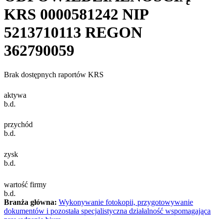
KRS
0000581242
NIP
5213710113
REGON
362790059
Brak dostępnych raportów KRS
aktywa
b.d.
przychód
b.d.
zysk
b.d.
wartość firmy
b.d.
Branża główna:
Wykonywanie fotokopii, przygotowywanie
dokumentów i pozostała specjalistyczna działalność wspomagająca