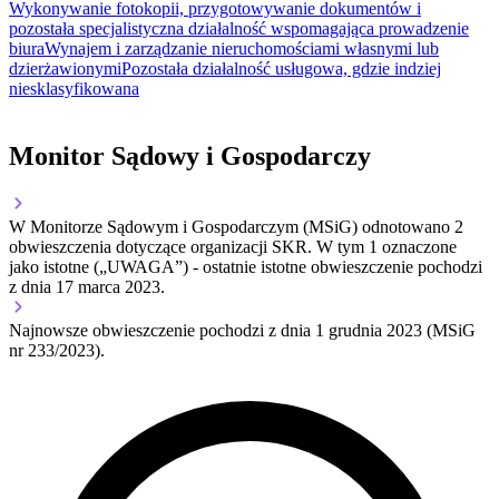
Wykonywanie fotokopii, przygotowywanie dokumentów i
pozostała specjalistyczna działalność wspomagająca prowadzenie
biura
Wynajem i zarządzanie nieruchomościami własnymi lub
dzierżawionymi
Pozostała działalność usługowa, gdzie indziej
niesklasyfikowana
Monitor Sądowy i Gospodarczy
W Monitorze Sądowym i Gospodarczym (MSiG) odnotowano
2
obwieszczenia dotyczące organizacji SKR.
W tym
1
oznaczone
jako istotne („UWAGA”)
- ostatnie istotne obwieszczenie pochodzi
z dnia
17 marca 2023
.
Najnowsze obwieszczenie pochodzi z dnia
1 grudnia 2023
(MSiG
nr 233/2023).