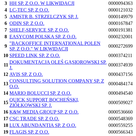
3
HH SP. Z O.O. W LIKWIDACJI
0000094363
4
LC-TEC SP. Z O.O.
0000121032
5
AMISTR B. STRZELCZYK SP. J.
0000149979
6
ODIN SP. Z O.O.
0000167847
7
SHELF-SERVICE SP. Z O.O.
0000191381
8
EASYCOM POLSKA SP. Z O.O.
0000232001
"BACKOFFICE INTERNATIONAL POLEN
9
0000272699
SP. Z O.O." W LIKWIDACJI
10
SPEED LINK SP. Z O.O.
0000374211
DOKUMENTACJA OLEŚ GĄSIOROWSKI SP.
11
0000374939
J.
12
AVIS SP. Z O.O.
0000437156
CONSULTING SOLUTION COMPANY SP. Z
13
0000484174
O.O.
14
MARIO BOLUCCI SP. Z O.O.
0000494540
QUICK SUPPORT BOCHEŃSKI,
15
0000509027
ZIÓŁKOWSKI SP. J.
16
K&W MEDIA GROUP SP. Z O.O.
0000536660
17
CSC TRADE SP. Z O.O.
0000548369
18
LUX ABUNDANTIA SP. Z O.O.
0000559255
19
FLAGIS SP. Z O.O.
0000566343