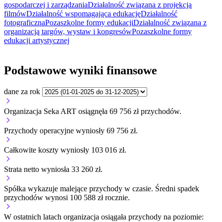
gospodarczej i zarządzania
Działalność związana z projekcją
filmów
Działalność wspomagająca edukację
Działalność
fotograficzna
Pozaszkolne formy edukacji
Działalność związana z
organizacją targów, wystaw i kongresów
Pozaszkolne formy
edukacji artystycznej
Podstawowe wyniki finansowe
dane za rok
Organizacja Seka ART osiągnęła 69 756 zł przychodów.
Przychody operacyjne wyniosły 69 756 zł.
Całkowite koszty wyniosły 103 016 zł.
Strata netto wyniosła 33 260 zł.
Spółka wykazuje
malejące
przychody w czasie.
Średni spadek
przychodów wynosi 100 588 zł rocznie.
W ostatnich latach organizacja osiągała przychody na poziomie: