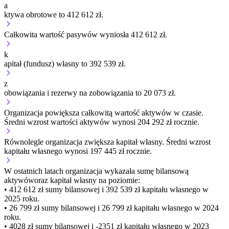
a
ktywa obrotowe to 412 612 zł.
Całkowita wartość pasywów wyniosła 412 612 zł.
k
apitał (fundusz) własny to 392 539 zł.
z
obowiązania i rezerwy na zobowiązania to 20 073 zł.
Organizacja
powiększa
całkowitą wartość aktywów w czasie.
Średni wzrost wartości aktywów wynosi 204 292 zł rocznie.
Równolegle organizacja
zwiększa
kapitał własny.
Średni wzrost
kapitału własnego wynosi 197 445 zł rocznie.
W ostatnich latach organizacja wykazała sumę bilansową
aktywów
oraz kapitał własny
na poziomie:
• 412 612 zł
sumy bilansowej i 392 539 zł kapitału własnego
w
2025 roku.
• 26 799 zł
sumy bilansowej i 26 799 zł kapitału własnego
w 2024
roku.
• 4028 zł
sumy bilansowej i -2351 zł kapitału własnego
w 2023