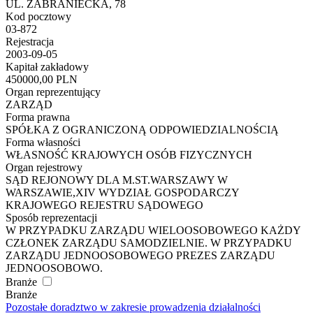
UL. ZABRANIECKA, 78
Kod pocztowy
03-872
Rejestracja
2003-09-05
Kapitał zakładowy
450000,00 PLN
Organ reprezentujący
ZARZĄD
Forma prawna
SPÓŁKA Z OGRANICZONĄ ODPOWIEDZIALNOŚCIĄ
Forma własności
WŁASNOŚĆ KRAJOWYCH OSÓB FIZYCZNYCH
Organ rejestrowy
SĄD REJONOWY DLA M.ST.WARSZAWY W
WARSZAWIE,XIV WYDZIAŁ GOSPODARCZY
KRAJOWEGO REJESTRU SĄDOWEGO
Sposób reprezentacji
W PRZYPADKU ZARZĄDU WIELOOSOBOWEGO KAŻDY
CZŁONEK ZARZĄDU SAMODZIELNIE. W PRZYPADKU
ZARZĄDU JEDNOOSOBOWEGO PREZES ZARZĄDU
JEDNOOSOBOWO.
Branże
Branże
Pozostałe doradztwo w zakresie prowadzenia działalności