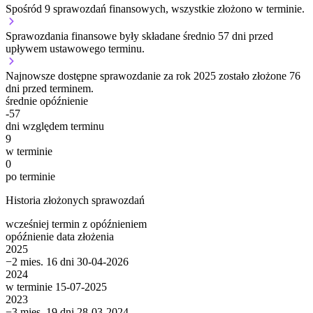
Spośród 9 sprawozdań finansowych, wszystkie złożono w terminie.
Sprawozdania finansowe były składane średnio 57 dni przed
upływem ustawowego terminu.
Najnowsze dostępne sprawozdanie za rok 2025 zostało złożone 76
dni przed terminem.
średnie opóźnienie
-57
dni względem terminu
9
w terminie
0
po terminie
Historia złożonych sprawozdań
wcześniej
termin
z opóźnieniem
opóźnienie
data złożenia
2025
−2 mies. 16 dni
30-04-2026
2024
w terminie
15-07-2025
2023
−3 mies. 19 dni
28-03-2024