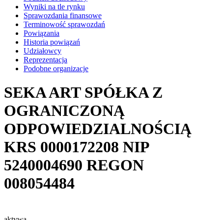
Wyniki na tle rynku
Sprawozdania finansowe
Terminowość sprawozdań
Powiązania
Historia powiązań
Udziałowcy
Reprezentacja
Podobne organizacje
SEKA ART SPÓŁKA Z
OGRANICZONĄ
ODPOWIEDZIALNOŚCIĄ
KRS
0000172208
NIP
5240004690
REGON
008054484
aktywa