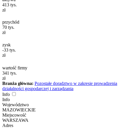
413
tys.
zł
przychód
70
tys.
zł
zysk
-33
tys.
zł
wartość firmy
341
tys.
zł
Branża główna:
Pozostałe doradztwo w zakresie prowadzenia
działalności gospodarczej i zarządzania
Info
Info
Województwo
MAZOWIECKIE
Miejscowość
WARSZAWA
Adres