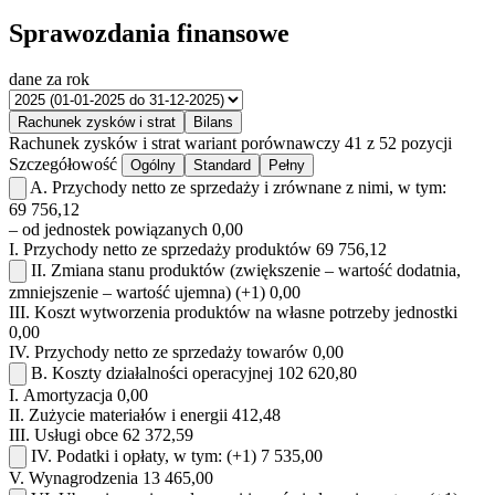
Sprawozdania finansowe
dane za rok
Rachunek zysków i strat
Bilans
Rachunek zysków i strat
wariant porównawczy
41 z 52 pozycji
Szczegółowość
Ogólny
Standard
Pełny
A.
Przychody netto ze sprzedaży i zrównane z nimi, w tym:
69 756,12
– od jednostek powiązanych
0,00
I.
Przychody netto ze sprzedaży produktów
69 756,12
II.
Zmiana stanu produktów (zwiększenie – wartość dodatnia,
zmniejszenie – wartość ujemna)
(+1)
0,00
III.
Koszt wytworzenia produktów na własne potrzeby jednostki
0,00
IV.
Przychody netto ze sprzedaży towarów
0,00
B.
Koszty działalności operacyjnej
102 620,80
I.
Amortyzacja
0,00
II.
Zużycie materiałów i energii
412,48
III.
Usługi obce
62 372,59
IV.
Podatki i opłaty, w tym:
(+1)
7 535,00
V.
Wynagrodzenia
13 465,00