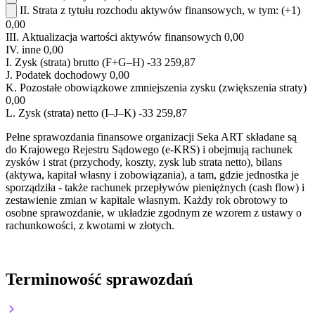
II.
Strata z tytułu rozchodu aktywów finansowych, w tym:
(+1)
0,00
III.
Aktualizacja wartości aktywów finansowych
0,00
IV.
inne
0,00
I.
Zysk (strata) brutto (F+G–H)
-33 259,87
J.
Podatek dochodowy
0,00
K.
Pozostałe obowiązkowe zmniejszenia zysku (zwiększenia straty)
0,00
L.
Zysk (strata) netto (I–J–K)
-33 259,87
Pełne sprawozdania finansowe organizacji Seka ART składane są
do Krajowego Rejestru Sądowego (e-KRS) i obejmują rachunek
zysków i strat (przychody, koszty, zysk lub strata netto), bilans
(aktywa, kapitał własny i zobowiązania), a tam, gdzie jednostka je
sporządziła - także rachunek przepływów pieniężnych (cash flow) i
zestawienie zmian w kapitale własnym. Każdy rok obrotowy to
osobne sprawozdanie, w układzie zgodnym ze wzorem z ustawy o
rachunkowości, z kwotami w złotych.
Terminowość sprawozdań