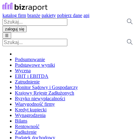
katalog firm
branże
pakiety
pobierz dane
api
zaloguj się
☰
Podsumowanie
Podstawowe wyniki
Wycena
EBIT i EBITDA
Zatrudnienie
Monitor Sądowy i Gospodarczy
Krajowy Rejestr Zadłużonych
Ryzyko niewypłacalności
Wiarygodność firmy
Kredyt kupiecki
Wynagrodzenia
Bilans
Rentowność
Zadłużenie
Podatek dochodowy