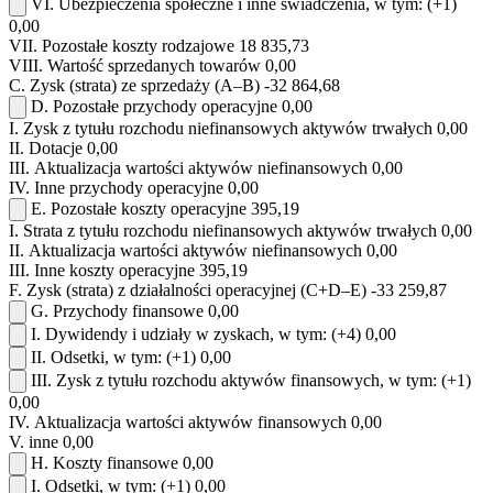
VI.
Ubezpieczenia społeczne i inne świadczenia, w tym:
(+1)
0,00
VII.
Pozostałe koszty rodzajowe
18 835,73
VIII.
Wartość sprzedanych towarów
0,00
C.
Zysk (strata) ze sprzedaży (A–B)
-32 864,68
D.
Pozostałe przychody operacyjne
0,00
I.
Zysk z tytułu rozchodu niefinansowych aktywów trwałych
0,00
II.
Dotacje
0,00
III.
Aktualizacja wartości aktywów niefinansowych
0,00
IV.
Inne przychody operacyjne
0,00
E.
Pozostałe koszty operacyjne
395,19
I.
Strata z tytułu rozchodu niefinansowych aktywów trwałych
0,00
II.
Aktualizacja wartości aktywów niefinansowych
0,00
III.
Inne koszty operacyjne
395,19
F.
Zysk (strata) z działalności operacyjnej (C+D–E)
-33 259,87
G.
Przychody finansowe
0,00
I.
Dywidendy i udziały w zyskach, w tym:
(+4)
0,00
II.
Odsetki, w tym:
(+1)
0,00
III.
Zysk z tytułu rozchodu aktywów finansowych, w tym:
(+1)
0,00
IV.
Aktualizacja wartości aktywów finansowych
0,00
V.
inne
0,00
H.
Koszty finansowe
0,00
I.
Odsetki, w tym:
(+1)
0,00