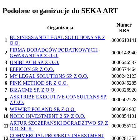
Podobne organizacje do SEKA ART
Numer
Organizacja
KRS
BUSINESS AND LEGAL SOLUTIONS SP. Z
1
0000610141
O.O.
FIRMA DORADCÓW PODATKOWYCH
2
0000143940
GWARANT SP. Z O.O.
3
UNIBLACH SP. Z O.O.
0000646537
4
EFFICON SP. Z O.O.
0000574464
5
MY LEGAL SOLUTIONS SP. Z O.O.
0000242123
6
PINK METHOD SP. Z O.O.
0000945285
7
BIZACME SP. Z O.O.
0000326920
ASKTRIBE EXECUTIVE CONSULTANS SP.
8
0000502228
Z O.O.
9
WEWIRE POLAND SP. Z O.O.
0000661903
10
NOHO INVESTMENT 2 SP. Z O.O.
0000854101
ARTUR SZCZEPAŃSKI DORADZTWO SP. Z
11
0000955712
O.O. SP. K.
COMMERCIAL PROPERTY INVESTMENT
12
0000281354