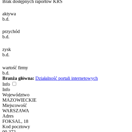
Brak dostępnych raportów KRS
aktywa
b.d.
przychód
b.d.
zysk
b.d.
wartość firmy
b.d.
Branża główna:
Działalność portali internetowych
Info
Info
Województwo
MAZOWIECKIE
Miejscowość
WARSZAWA
Adres
FOKSAL, 18
Kod pocztowy
00-372