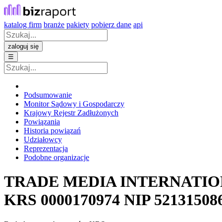
katalog firm
branże
pakiety
pobierz dane
api
zaloguj się
☰
Podsumowanie
Monitor Sądowy i Gospodarczy
Krajowy Rejestr Zadłużonych
Powiązania
Historia powiązań
Udziałowcy
Reprezentacja
Podobne organizacje
TRADE MEDIA INTERNATI
KRS
0000170974
NIP
52131508