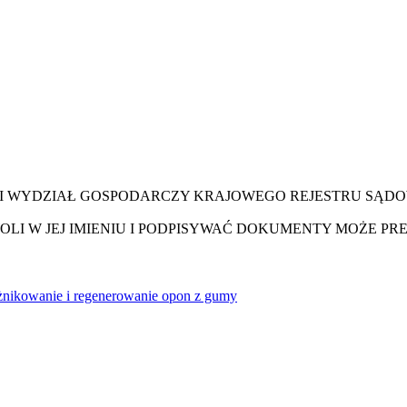
II WYDZIAŁ GOSPODARCZY KRAJOWEGO REJESTRU SĄD
LI W JEJ IMIENIU I PODPISYWAĆ DOKUMENTY MOŻE P
eżnikowanie i regenerowanie opon z gumy