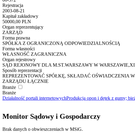
Rejestracja
2003-08-21
Kapitał zakładowy
50000,00 PLN
Organ reprezentujący
ZARZĄD
Forma prawna
SPÓŁKA Z OGRANICZONĄ ODPOWIEDZIALNOŚCIĄ
Forma własności
WŁASNOŚĆ ZAGRANICZNA
Organ rejestrowy
SĄD REJONOWY DLA M.ST.WARSZAWY W WARSZAWIE,X
Sposób reprezentacji
REPREZENTOWAĆ SPÓŁKĘ, SKŁADAĆ OŚWIADCZENIA WO
ZARZĄDU ŁĄCZNIE
Branże
Branże
Działalność portali internetowych
Produkcja opon i dętek z gumy; bi
Monitor Sądowy i Gospodarczy
Brak danych o obwieszczeniach w MSiG.