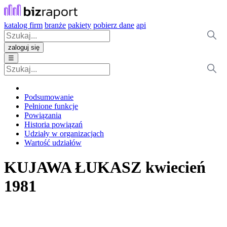
katalog firm
branże
pakiety
pobierz dane
api
zaloguj się
☰
Podsumowanie
Pełnione funkcje
Powiązania
Historia powiązań
Udziały w organizacjach
Wartość udziałów
KUJAWA ŁUKASZ
kwiecień
1981