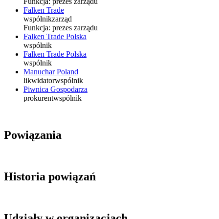
Funkcja:
prezes zarządu
Falken Trade
wspólnik
zarząd
Funkcja:
prezes zarządu
Falken Trade Polska
wspólnik
Falken Trade Polska
wspólnik
Manuchar Poland
likwidator
wspólnik
Piwnica Gospodarza
prokurent
wspólnik
Powiązania
Historia powiązań
Udziały w organizacjach